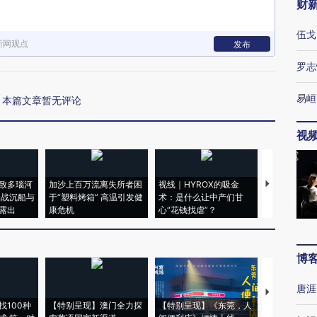
财
伍戈
新网观点
发布
罗志
易峘
本篇文章暂无评论
视
致多瑙河
加沙上百万流离失所者困
视线｜HYROX的吸金
马航飞行员
二战沉船与
于“塑料烤箱” 高温引发健
术：是什么让中产们甘
粒摇头丸 尿
露出
康危机
心“花钱找虐”？
毒品
博
唐涯
【推广】走
找100种
【特别呈现】澳门全力探
【特别呈现】《东莞，人
会，让数智科