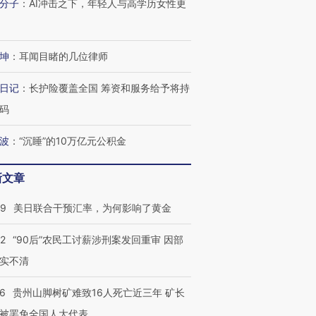
有意思的生活方式·第三对
住三大增长引擎是什么？
有意思的
分子
：
AI冲击之下，年轻人与高学历女性更
坤
：
耳闻目睹的几位律师
日记
：
长护险覆盖全国 筹资和服务给予将持
码
波
：
“沉睡”的10万亿元公积金
新文章
09
美日联合干预汇率，为何影响了黄金
32
“90后”农民工讨薪涉刑案发回重审 因部
实不清
36
贵州山脚树矿难致16人死亡近三年 矿长
被罢免全国人大代表