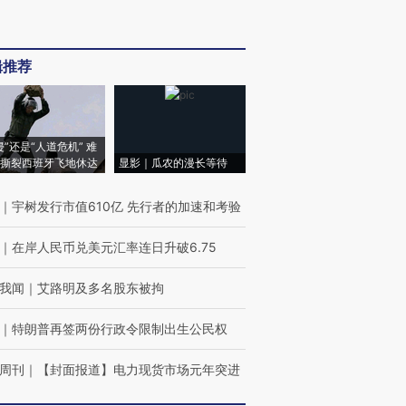
辑推荐
侵”还是“人道危机” 难
撕裂西班牙飞地休达
显影｜瓜农的漫长等待
｜
宇树发行市值610亿 先行者的加速和考验
｜
在岸人民币兑美元汇率连日升破6.75
我闻
｜
艾路明及多名股东被拘
｜
特朗普再签两份行政令限制出生公民权
周刊
｜
【封面报道】电力现货市场元年突进