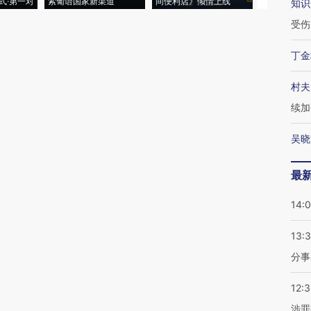
式·第一对
索葡语国家新渠道
间便利店》倾情上线
业
知识
受伤
丁金
村夫
续加
吴晓
最
14:
13:
分事
12:
涉罪