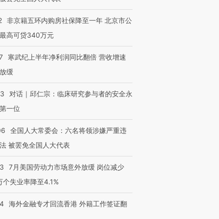
2
非京籍五环内购房社保降至一年 北京市公
最高可贷340万元
7
寒武纪上半年净利润同比翻倍 营收增速
放缓
53
对话｜邱仁宗：临床研究参与者的安全永
第一位
06
全国人大常委会：六名将领涉嫌严重违
法 被罢免全国人大代表
43
7月美国劳动力市场意外放缓 岗位减少
3万个失业率降至4.1%
14
海外金融专才回流香港 外籍工作签证翻