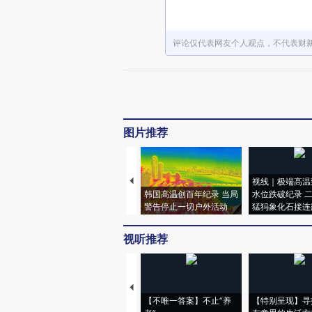
评论仅代表网友个人观点，不代表财
图片推荐
视线｜极端高温
韩国高温创百年纪录 当局
水位跌破纪录 
警告停止一切户外活动
猛犸象化石接连
视听推荐
【不唯一答案】不止“养
【特别呈现】寻