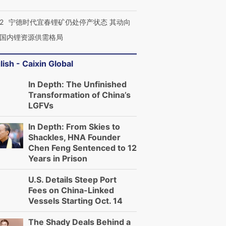
2
宁德时代宜春锂矿仍处停产状态 其动向
国内锂资源供需格局
lish - Caixin Global
In Depth: The Unfinished
Transformation of China’s
LGFVs
In Depth: From Skies to
Shackles, HNA Founder
Chen Feng Sentenced to 12
Years in Prison
U.S. Details Steep Port
Fees on China-Linked
Vessels Starting Oct. 14
The Shady Deals Behind a