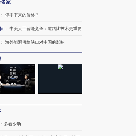
新名家
：
停不下来的价格？
恒
：
中美人工智能竞争：道路比技术更重要
：
海外能源供给缺口对中国的影响
频
跨国走私7万
视线｜被称为“蟑螂”的印
视线｜“入侵”还是“人道危
检体内含3种
度Z世代 用街头抗争将教
机”？难民潮撕裂西班牙
秘鲁纳斯
育部长拱下台
飞地休达
13人遇难
客
：
多看少动
进第四届链博
【商旅对话】华住集团
技“链”接产
【特别呈现】寻找100种
CFO：不靠规模取胜，华
【特别呈