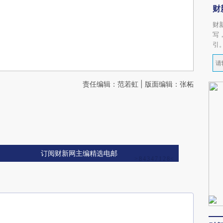
财
财
写
引
责任编辑：范若虹 | 版面编辑：张柘
订阅财新网主编精选电邮