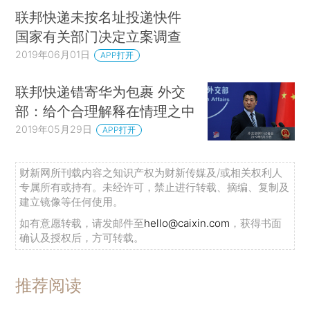
联邦快递未按名址投递快件
国家有关部门决定立案调查
2019年06月01日
APP打开
联邦快递错寄华为包裹 外交
部：给个合理解释在情理之中
2019年05月29日
APP打开
财新网所刊载内容之知识产权为财新传媒及/或相关权利人
专属所有或持有。未经许可，禁止进行转载、摘编、复制及
建立镜像等任何使用。
如有意愿转载，请发邮件至
hello@caixin.com
，获得书面
确认及授权后，方可转载。
推荐阅读