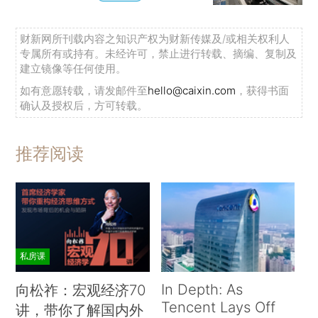
财新网所刊载内容之知识产权为财新传媒及/或相关权利人
专属所有或持有。未经许可，禁止进行转载、摘编、复制及
建立镜像等任何使用。
如有意愿转载，请发邮件至
hello@caixin.com
，获得书面
确认及授权后，方可转载。
推荐阅读
私房课
In Depth: As
向松祚：宏观经济70
Tencent Lays Off
讲，带你了解国内外