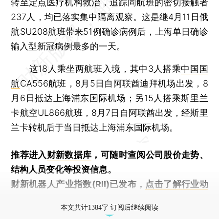
转至定点医疗机构救治，追踪同航班的密切接触者
237人，均已落实集中隔离观察。这是继4月11日俄
航SU208航班带来51例确诊病例后，上海单日确诊
输入型新冠病例最多的一天。
这18人乘坐两航班入境，其中3人搭乘
中国国
航
CA556航班，8月5日自阿联酋迪拜机场出发，8
月6日抵达上海浦东国际机场；另15人搭乘斯里兰
卡航空UL866航班，8月7日自阿联酋出发，经斯里
兰卡转机后于当日抵达上海浦东国际机场。
推荐进入
财新数据库
，可随时查阅公司股价走势、
结构人员变化等投资信息。
财新机器人产业指数(RII)已发布，
点击了解行业动
态
本文共计1384字 订阅后继续阅读