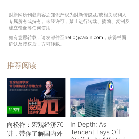
财新网所刊载内容之知识产权为财新传媒及/或相关权利人
专属所有或持有。未经许可，禁止进行转载、摘编、复制及
建立镜像等任何使用。
如有意愿转载，请发邮件至
hello@caixin.com
，获得书面
确认及授权后，方可转载。
推荐阅读
私房课
In Depth: As
向松祚：宏观经济70
Tencent Lays Off
讲，带你了解国内外