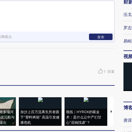
财
伍戈
罗志
新网观点
发布
易峘
视
1
·
回复
博
致多瑙河
加沙上百万流离失所者困
视线｜HYROX的吸金
马航飞行员
二战沉船与
于“塑料烤箱” 高温引发健
术：是什么让中产们甘
粒摇头丸 尿
唐涯
露出
康危机
心“花钱找虐”？
毒品