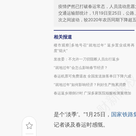
疫情俨然已打破春运常态，人员流动意愿
交通运输部统计，1月19日至25日，公路、
次之间波动，较2020年农历同期下降超
相关报道
楼市观察|多地号召“就地过年” 返乡置业或将再
度“熄火”
发改委：不允许一刀切阻断人员出行返乡
“就地过年”会怎么影响春节经济？
春运机票可免费退改 全国发送旅客单日下降六成
“就地过年”如何影响经济？利好生产拖累消费
春运返乡潮倒计时 广深多家医院核酸检测量增加
是个‘淡季’。”1月25日，
国家铁路
记者谈及春运时感慨。