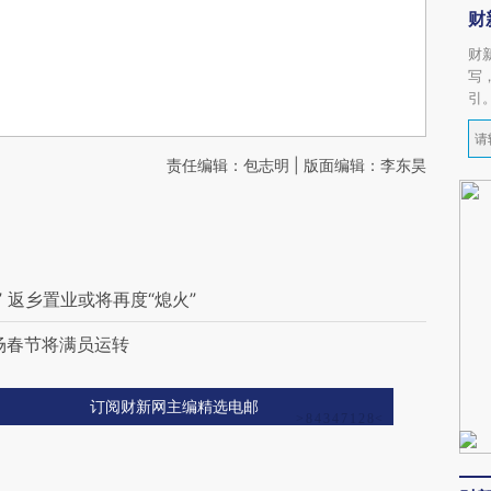
财
财
写
引
责任编辑：包志明 | 版面编辑：李东昊
 返乡置业或将再度“熄火”
场春节将满员运转
订阅财新网主编精选电邮