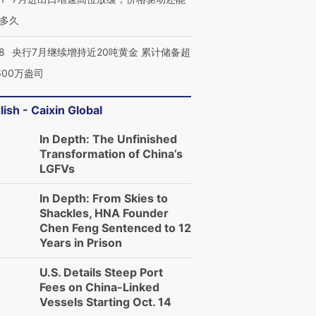
多久
8
央行7月继续增持近20吨黄金 累计储备超
600万盎司
lish - Caixin Global
In Depth: The Unfinished
Transformation of China’s
LGFVs
In Depth: From Skies to
Shackles, HNA Founder
Chen Feng Sentenced to 12
Years in Prison
U.S. Details Steep Port
Fees on China-Linked
Vessels Starting Oct. 14