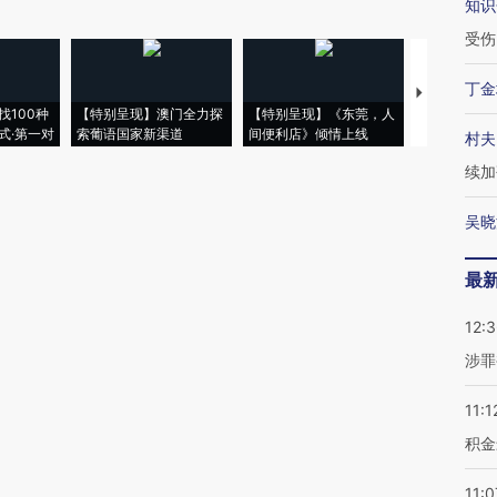
知识
受伤
丁金
【推广】走
找100种
【特别呈现】澳门全力探
【特别呈现】《东莞，人
会，让数智科
式·第一对
索葡语国家新渠道
间便利店》倾情上线
业
村夫
续加
吴晓
最
12:
涉罪
11:1
积金
11:0