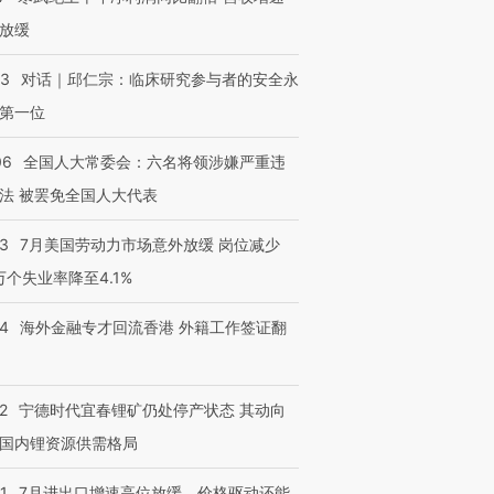
放缓
53
对话｜邱仁宗：临床研究参与者的安全永
第一位
06
全国人大常委会：六名将领涉嫌严重违
法 被罢免全国人大代表
43
7月美国劳动力市场意外放缓 岗位减少
3万个失业率降至4.1%
14
海外金融专才回流香港 外籍工作签证翻
2
宁德时代宜春锂矿仍处停产状态 其动向
国内锂资源供需格局
1
7月进出口增速高位放缓，价格驱动还能