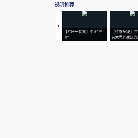
视听推荐
【不唯一答案】不止“养
【特别呈现】寻
老”
有意思的生活方