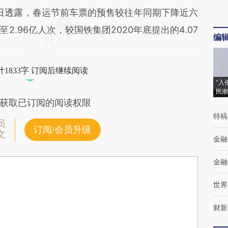
日透露，春运节前车票的预售较往年同期下降近六
.96亿人次，较国铁集团2020年底提出的4.07
编
1833字 订阅后继续阅读
“入
民潮
获取已订阅的阅读权限
特稿
员
订阅/会员升级
文
金融
金融
世界
财新