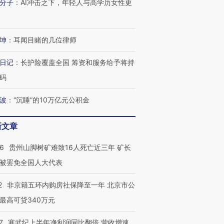
分子
：
AI冲击之下，年轻人与高学历女性更
坤
：
耳闻目睹的几位律师
进第四届链博
【商旅对话】华住集团
技“链”接产
【特别呈现】寻找100种
CFO：不靠规模取胜，华
【特别呈
有意思的生活方式·第三对
住三大增长引擎是什么？
有意思的
日记
：
长护险覆盖全国 筹资和服务给予将持
码
波
：
“沉睡”的10万亿元公积金
新文章
36
贵州山脚树矿难致16人死亡近三年 矿长
被罢免全国人大代表
2
非京籍五环内购房社保降至一年 北京市公
最高可贷340万元
7
寒武纪上半年净利润同比翻倍 营收增速