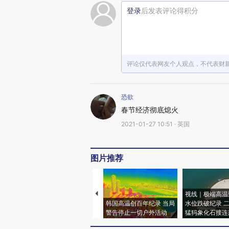
登录
后发表评论得积分
评论仅代表网友个人观点，不代表财
恐欲
春节经济彻底熄火
2021-01-27 10:51 · 英国
图片推荐
视线｜极端高温
韩国高温创百年纪录 当局
水位跌破纪录 
警告停止一切户外活动
猛犸象化石接连