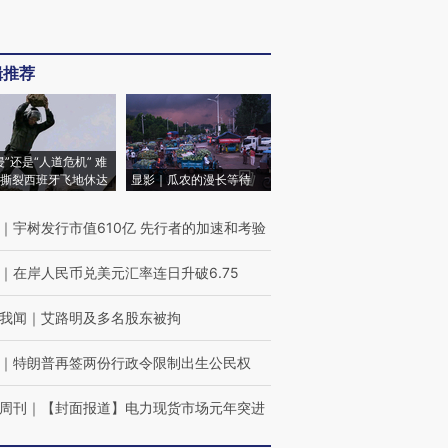
辑推荐
侵”还是“人道危机” 难
撕裂西班牙飞地休达
显影｜瓜农的漫长等待
｜
宇树发行市值610亿 先行者的加速和考验
｜
在岸人民币兑美元汇率连日升破6.75
我闻
｜
艾路明及多名股东被拘
｜
特朗普再签两份行政令限制出生公民权
周刊
｜
【封面报道】电力现货市场元年突进