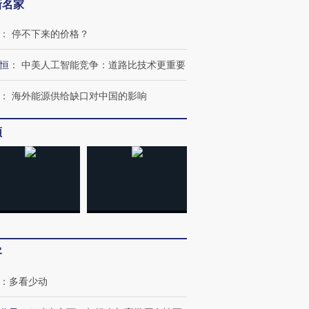
新名家
：
停不下来的价格？
恒
：
中美人工智能竞争：道路比技术更重要
：
海外能源供给缺口对中国的影响
频
客
跨国走私7万
视线｜被称为“蟑螂”的印
视线｜“入侵”还是“人道危
检体内含3种
度Z世代 用街头抗争将教
机”？难民潮撕裂西班牙
秘鲁纳斯
：
多看少动
育部长拱下台
飞地休达
13人遇难