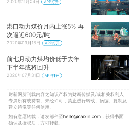
2020年11月04日
APP打开
港口动力煤价月内上涨5% 再
次逼近600元/吨
2020年09月18日
APP打开
前七月动力煤均价低于去年
下半年或将回升
2020年07月31日
APP打开
财新网所刊载内容之知识产权为财新传媒及/或相关权利人
专属所有或持有。未经许可，禁止进行转载、摘编、复制及
建立镜像等任何使用。
如有意愿转载，请发邮件至
hello@caixin.com
，获得书面
确认及授权后，方可转载。