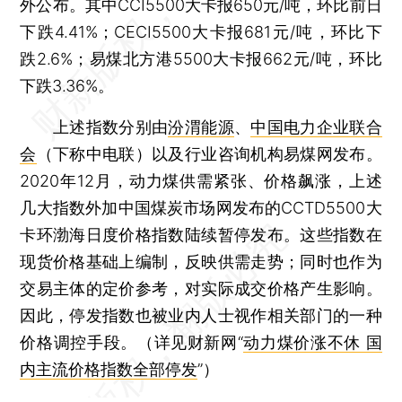
外公布。其中CCI5500大卡报650元/吨，环比前日
下跌4.41%；CECI5500大卡报681元/吨，环比下
跌2.6%；易煤北方港5500大卡报662元/吨，环比
下跌3.36%。
上述指数分别由
汾渭能源
、
中国电力企业联合
会
（下称中电联）以及行业咨询机构易煤网发布。
2020年12月，动力煤供需紧张、价格飙涨，上述
几大指数外加中国煤炭市场网发布的CCTD5500大
卡环渤海日度价格指数陆续暂停发布。这些指数在
现货价格基础上编制，反映供需走势；同时也作为
交易主体的定价参考，对实际成交价格产生影响。
因此，停发指数也被业内人士视作相关部门的一种
价格调控手段。（详见财新网“
动力煤价涨不休 国
内主流价格指数全部停发
”）