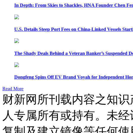
In Depth: From Skies to Shackles, HNA Founder Chen Feng
U.S. Details Steep Port Fees on China-Linked Vessels Start
The Shady Deals Behind a Veteran Banker’s Suspended D
Dongfeng Spins Off EV Brand Voyah for Independent Hon
Read More
财新网所刊载内容之知识
人专属所有或持有。未经
复制及建立镜像等任何使