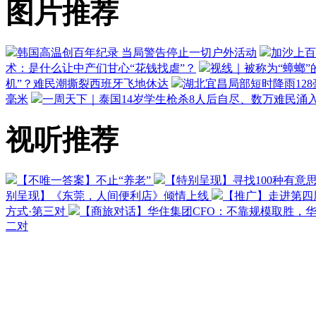
图片推荐
韩国高温创百年纪录 当局警告停止一切户外活动
加沙上百
术：是什么让中产们甘心“花钱找虐”？
视线｜被称为“蟑螂”
机”？难民潮撕裂西班牙飞地休达
湖北宜昌局部短时降雨128毫
毫米
一周天下｜泰国14岁学生枪杀8人后自尽、数万难民涌
视听推荐
【不唯一答案】不止“养老”
【特别呈现】寻找100种有意
别呈现】《东莞，人间便利店》倾情上线
【推广】走进第四
方式·第三对
【商旅对话】华住集团CFO：不靠规模取胜，
二对