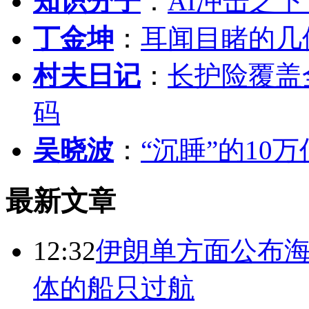
知识分子
：
AI冲击之
丁金坤
：
耳闻目睹的几
村夫日记
：
长护险覆盖
码
吴晓波
：
“沉睡”的10
最新文章
12:32
伊朗单方面公布海
体的船只过航