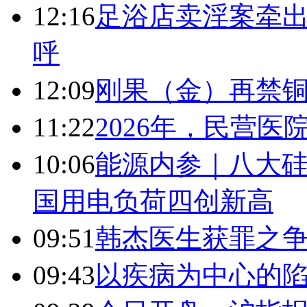
12:16
足浴店卖淫案牵出
呼
12:09
刚果（金）再禁
11:22
2026年，民营
10:06
能源内参｜八大硅
国用电负荷四创新高
09:51
韩杰医生获罪之
09:43
以疾病为中心的