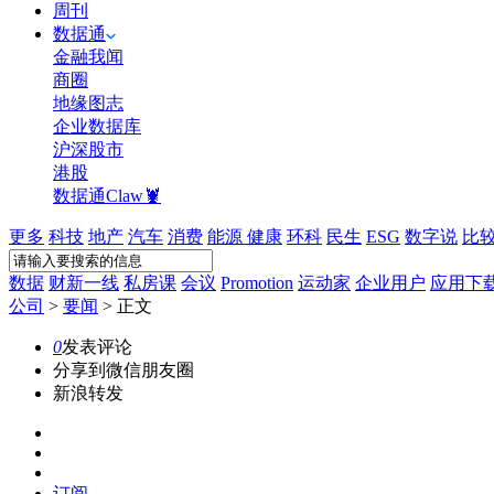
周刊
数据通
金融我闻
商圈
地缘图志
企业数据库
沪深股市
港股
数据通Claw🦞
更多
科技
地产
汽车
消费
能源
健康
环科
民生
ESG
数字说
比
数据
财新一线
私房课
会议
Promotion
运动家
企业用户
应用下
公司
>
要闻
>
正文
0
发表评论
分享到微信朋友圈
新浪转发
订阅