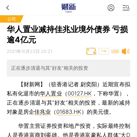
公司
华人置业减持佳兆业境外债券 亏损
逾4亿元
2021年10月22日 20:21
试听
T中
正在逐步清退与其“好友”相关的投资
【财新网】（驻香港记者 尉奕阳）
近期宣布拟
私有化退市的
华人置业
（
00127.HK
，下称华置），
正在逐步清退与其“好友”相关的投资，最新的减持
对象是房企
佳兆业
（
01683.HK
）的美元债。
华置主营证券投资和地产投资，实际最终控制
人是香港富商刘銮雄。他是香港富豪私人群体“大D