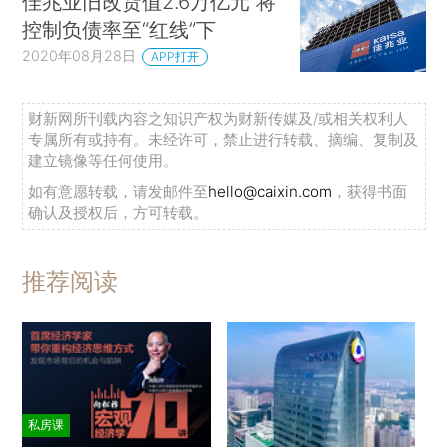
佳兆业旧改货值2.6万亿元 将
控制负债率至“红线”下
2020年08月28日
APP打开
财新网所刊载内容之知识产权为财新传媒及/或相关权利人
专属所有或持有。未经许可，禁止进行转载、摘编、复制及
建立镜像等任何使用。
如有意愿转载，请发邮件至
hello@caixin.com
，获得书面
确认及授权后，方可转载。
推荐阅读
私房课