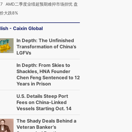
37
AMD二季度业绩超预期难抑市场担忧 盘
价大跌8%
lish - Caixin Global
In Depth: The Unfinished
Transformation of China’s
LGFVs
In Depth: From Skies to
Shackles, HNA Founder
Chen Feng Sentenced to 12
Years in Prison
U.S. Details Steep Port
Fees on China-Linked
Vessels Starting Oct. 14
The Shady Deals Behind a
Veteran Banker’s