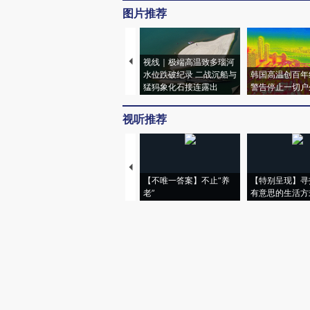
图片推荐
视线｜极端高温致多瑙河
水位跌破纪录 二战沉船与
韩国高温创百年
猛犸象化石接连露出
警告停止一切户
视听推荐
【不唯一答案】不止“养
【特别呈现】寻
老”
有意思的生活方