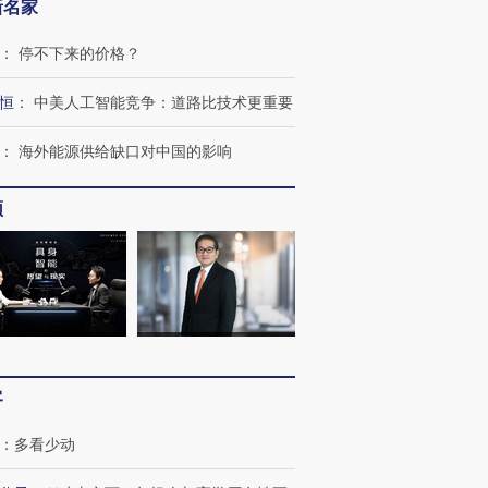
新名家
：
停不下来的价格？
恒
：
中美人工智能竞争：道路比技术更重要
：
海外能源供给缺口对中国的影响
频
客
：
多看少动