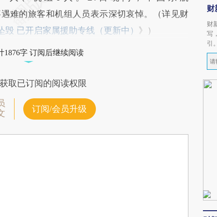
财
事遇难的旅客和机组人员表示深切哀悼。（详见财
财
西坠毁 已开启家属援助专线（更新中）
》）
写
引
1876字 订阅后继续阅读
获取已订阅的阅读权限
员
订阅/会员升级
文