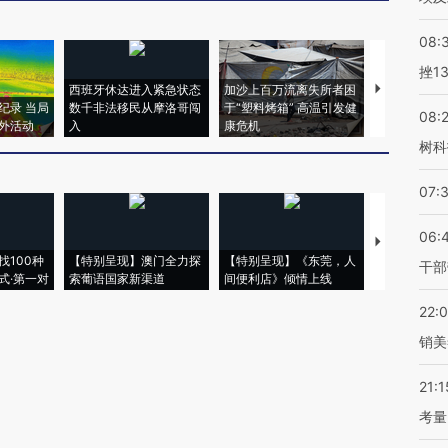
08:
挫1
西班牙休达进入紧急状态
加沙上百万流离失所者困
马航飞行员
纪录 当局
数千非法移民从摩洛哥闯
于“塑料烤箱” 高温引发健
粒摇头丸 尿
08:
外活动
入
康危机
毒品
树科
07:
06:
【推广】走
找100种
【特别呈现】澳门全力探
【特别呈现】《东莞，人
会，让数智科
干部
式·第一对
索葡语国家新渠道
间便利店》倾情上线
业
22:
销美
21:1
考量