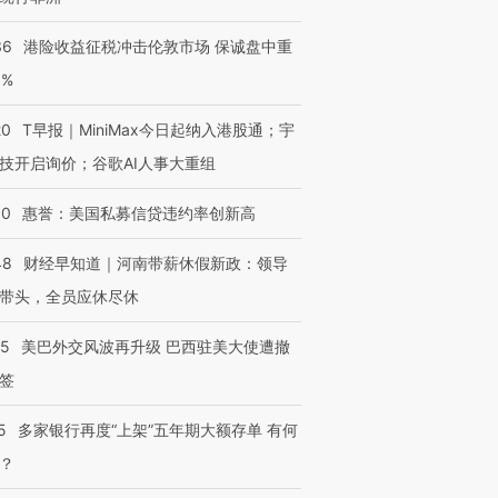
36
港险收益征税冲击伦敦市场 保诚盘中重
3%
跨国走私7万
视线｜HY
检体内含3种
泽连斯基密集出访美英 索
秘鲁纳斯卡观光飞机坠毁
术：是什
20
T早报｜MiniMax今日起纳入港股通；宇
要防空导弹“救急”
13人遇难
心“花钱找
技开启询价；谷歌AI人事大重组
30
惠誉：美国私募信贷违约率创新高
48
财经早知道｜河南带薪休假新政：领导
进第四届链博
【商旅对话】华住集团
技“链”接产
【特别呈现】寻找100种
CFO：不靠规模取胜，华
【特别呈
带头，全员应休尽休
有意思的生活方式·第三对
住三大增长引擎是什么？
有意思的
05
美巴外交风波再升级 巴西驻美大使遭撤
签
5
多家银行再度“上架”五年期大额存单 有何
？