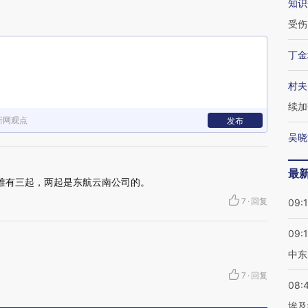
知识
受伤
丁金
村夫
续加
新网观点
发布
吴晓
最
空难有三起，两起是东航云南公司的。
7
·
回复
09:
09:
中东
7
·
回复
08:
埃及