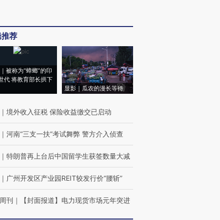
辑推荐
｜被称为“蟑螂”的印
世代 将教育部长拱下
显影｜瓜农的漫长等待
｜
境外收入征税 保险收益缴交已启动
｜
河南“三支一扶”考试舞弊 警方介入侦查
｜
特朗普再上台后中国留学生获签数量大减
｜
广州开发区产业园REIT较发行价“腰斩”
周刊
｜
【封面报道】电力现货市场元年突进