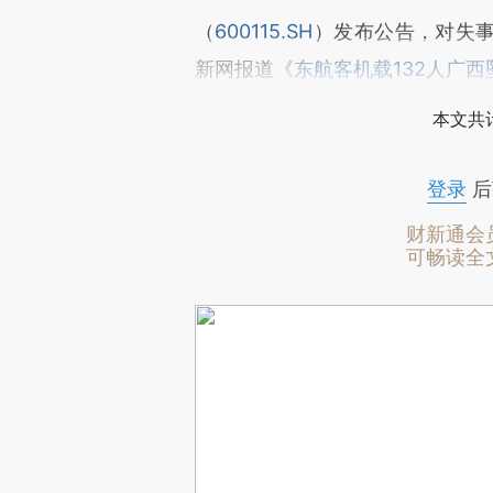
（
600115.SH
）发布公告，对失
新网报道《
东航客机载132人广
本文共计
登录
后
财新通会
可畅读全