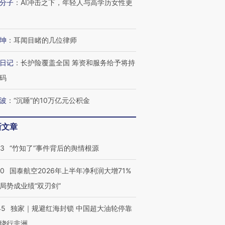
分子
：
AI冲击之下，年轻人与高学历女性更
坤
：
耳闻目睹的几位律师
日记
：
长护险覆盖全国 筹资和服务给予将持
码
波
：
“沉睡”的10万亿元公积金
新文章
13
“竹知了”事件背后的舆情根源
10
国泰航空2026年上半年净利润大增71%
局势成业绩“双刃剑”
45
独家｜规避红海封锁 中国超大油轮停靠
绕行非洲