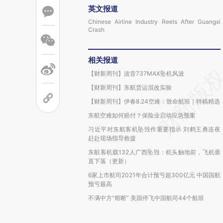
英文报道
Chinese Airline Industry Reels After Guangxi
Crash
相关报道
【财新周刊】波音737MAX坠机风波
【财新周刊】东航货运混改实验
【财新周刊】伊春8.24空难：致命航班｜特稿精选
东航空难如何赔付？保险业启动应急预案
习近平对东航客机坠毁作重要指示 刘鹤王勇连夜
赶赴现场指导救援
东航客机载132人广西坠毁：机头触地前，飞机垂
直下落（更新）
6家上市航司2021年合计预亏超300亿元 中国国航
预亏最高
不满中方“熔断” 美国停飞中国航司44个航班