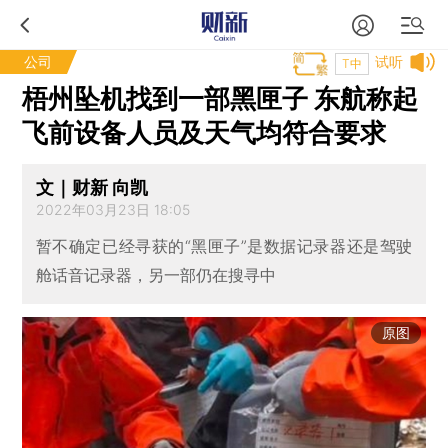
公司
试听
T中
梧州坠机找到一部黑匣子 东航称起
飞前设备人员及天气均符合要求
文｜财新 向凯
2022年03月23日 18:05
暂不确定已经寻获的“黑匣子”是数据记录器还是驾驶
舱话音记录器，另一部仍在搜寻中
原图