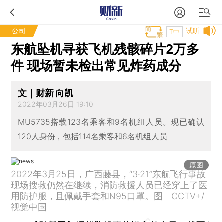
公司
试听
T中
东航坠机寻获飞机残骸碎片2万多
件 现场暂未检出常见炸药成分
文｜财新 向凯
2022年03月26日 19:10
MU5735搭载123名乘客和9名机组人员。现已确认
120人身份，包括114名乘客和6名机组人员
原图
2022年3月25日，广西藤县，“3·21”东航飞行事故
现场搜救仍然在继续，消防救援人员已经穿上了医
用防护服，且佩戴手套和N95口罩。图：CCTV+/
视觉中国