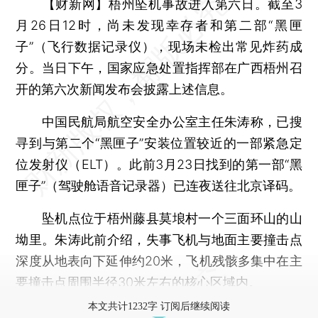
【财新网】
梧州坠机事故进入第六日。截至3
月26日12时，尚未发现幸存者和第二部“黑匣
子”（飞行数据记录仪），现场未检出常见炸药成
分。当日下午，国家应急处置指挥部在广西梧州召
开的第六次新闻发布会披露上述信息。
中国民航局航空安全办公室主任朱涛称，已搜
寻到与第二个“黑匣子”安装位置较近的一部紧急定
位发射仪（ELT）。此前3月23日找到的第一部“黑
匣子”（驾驶舱语音记录器）已连夜送往北京译码。
坠机点位于梧州藤县莫埌村一个三面环山的山
坳里。朱涛此前介绍，失事飞机与地面主要撞击点
深度从地表向下延伸约20米，飞机残骸多集中在主
要撞击点周围半径30米左右的核心区域内。
本文共计1232字 订阅后继续阅读