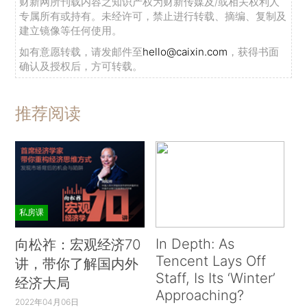
财新网所刊载内容之知识产权为财新传媒及/或相关权利人
专属所有或持有。未经许可，禁止进行转载、摘编、复制及
建立镜像等任何使用。
如有意愿转载，请发邮件至
hello@caixin.com
，获得书面
确认及授权后，方可转载。
推荐阅读
私房课
In Depth: As
向松祚：宏观经济70
Tencent Lays Off
讲，带你了解国内外
Staff, Is Its ‘Winter’
经济大局
Approaching?
2022年04月06日