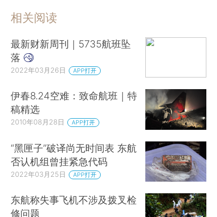
相关阅读
最新财新周刊｜5735航班坠
落
2022年03月26日
APP打开
伊春8.24空难：致命航班｜特
稿精选
2010年08月28日
APP打开
“黑匣子”破译尚无时间表 东航
否认机组曾挂紧急代码
2022年03月25日
APP打开
东航称失事飞机不涉及拨叉检
修问题