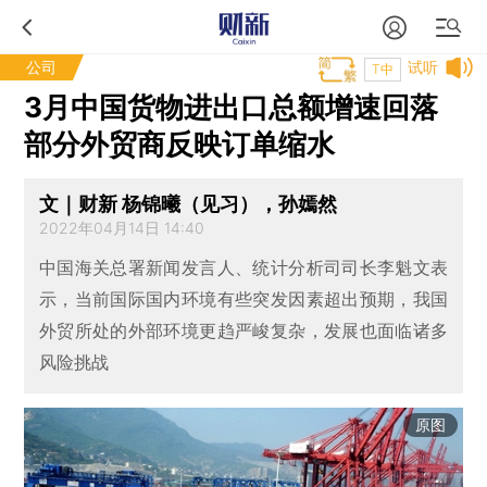
公司
试听
T中
3月中国货物进出口总额增速回落
部分外贸商反映订单缩水
文｜财新 杨锦曦（见习），孙嫣然
2022年04月14日 14:40
中国海关总署新闻发言人、统计分析司司长李魁文表
示，当前国际国内环境有些突发因素超出预期，我国
外贸所处的外部环境更趋严峻复杂，发展也面临诸多
风险挑战
原图