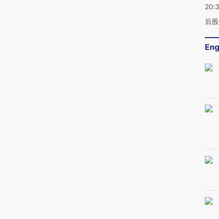
20:
后股
Eng