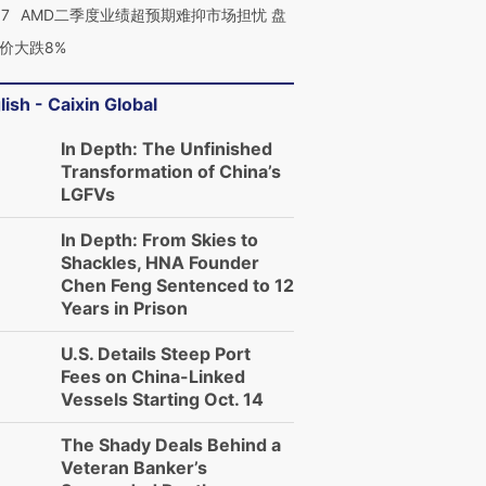
37
AMD二季度业绩超预期难抑市场担忧 盘
价大跌8%
lish - Caixin Global
In Depth: The Unfinished
Transformation of China’s
LGFVs
In Depth: From Skies to
Shackles, HNA Founder
Chen Feng Sentenced to 12
Years in Prison
U.S. Details Steep Port
Fees on China-Linked
Vessels Starting Oct. 14
The Shady Deals Behind a
Veteran Banker’s