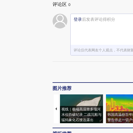
评论区
0
登录
后发表评论得积分
评论仅代表网友个人观点，不代表财
图片推荐
视线｜极端高温致多瑙河
水位跌破纪录 二战沉船与
韩国高温创百年
猛犸象化石接连露出
警告停止一切户