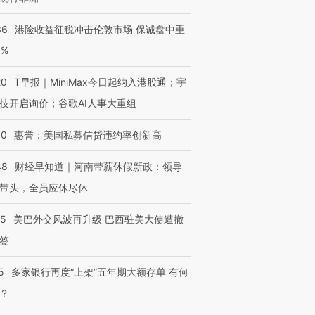
36
港险收益征税冲击伦敦市场 保诚盘中重
3%
进第四届链博
【商旅对话】华住集团
技“链”接产
【特别呈现】寻找100种
CFO：不靠规模取胜，华
【特别呈
有意思的生活方式·第三对
住三大增长引擎是什么？
有意思的
20
T早报｜MiniMax今日起纳入港股通；宇
技开启询价；谷歌AI人事大重组
30
惠誉：美国私募信贷违约率创新高
48
财经早知道｜河南带薪休假新政：领导
带头，全员应休尽休
05
美巴外交风波再升级 巴西驻美大使遭撤
签
5
多家银行再度“上架”五年期大额存单 有何
？