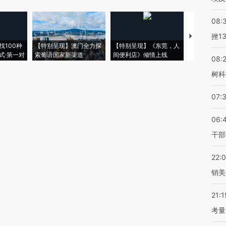
08:
挫1
【推广】走
找100种
【特别呈现】澳门全力探
【特别呈现】《东莞，人
会，让数智科
式·第一对
索葡语国家新渠道
间便利店》倾情上线
业
08:
树科
07:
06:
干部
22:
销美
21:1
考量