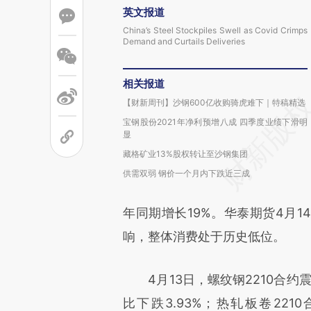
英文报道
China’s Steel Stockpiles Swell as Covid Crimps
Demand and Curtails Deliveries
相关报道
【财新周刊】沙钢600亿收购骑虎难下｜特稿精选
宝钢股份2021年净利预增八成 四季度业绩下滑明
显
藏格矿业13%股权转让至沙钢集团
供需双弱 钢价一个月内下跌近三成
年同期增长19%。华泰期货4月
响，整体消费处于历史低位。
4月13日，螺纹钢2210合约震荡
比下跌3.93%；热轧板卷221