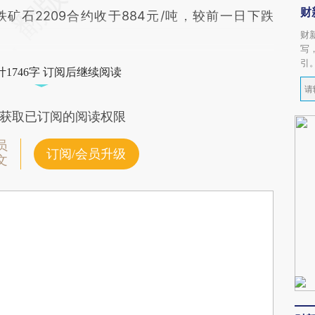
财
内铁矿石2209合约收于884元/吨，较前一日下跌
财
写
引
1746字 订阅后继续阅读
获取已订阅的阅读权限
员
订阅/会员升级
文