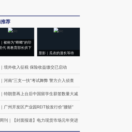
辑推荐
｜被称为“蟑螂”的印
世代 将教育部长拱下
显影｜瓜农的漫长等待
｜
境外收入征税 保险收益缴交已启动
｜
河南“三支一扶”考试舞弊 警方介入侦查
｜
特朗普再上台后中国留学生获签数量大减
｜
广州开发区产业园REIT较发行价“腰斩”
周刊
｜
【封面报道】电力现货市场元年突进