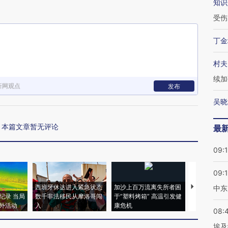
知识
受伤
丁金
村夫
续加
新网观点
发布
吴晓
本篇文章暂无评论
最
09:
09:
西班牙休达进入紧急状态
加沙上百万流离失所者困
马航飞行员
中东
纪录 当局
数千非法移民从摩洛哥闯
于“塑料烤箱” 高温引发健
粒摇头丸 尿
外活动
入
康危机
毒品
08:
埃及