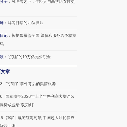
分子
：
AI冲击之下，年轻人与高学历女性更
坤
：
耳闻目睹的几位律师
日记
：
长护险覆盖全国 筹资和服务给予将持
码
波
：
“沉睡”的10万亿元公积金
新文章
13
“竹知了”事件背后的舆情根源
10
国泰航空2026年上半年净利润大增71%
跨国走私7万
视线｜HY
局势成业绩“双刃剑”
检体内含3种
泽连斯基密集出访美英 索
秘鲁纳斯卡观光飞机坠毁
术：是什
要防空导弹“救急”
13人遇难
心“花钱找
45
独家｜规避红海封锁 中国超大油轮停靠
绕行非洲