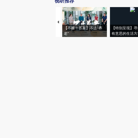
视听推荐
【不唯一答案】不止“养
【特别呈现】寻
老”
有意思的生活方