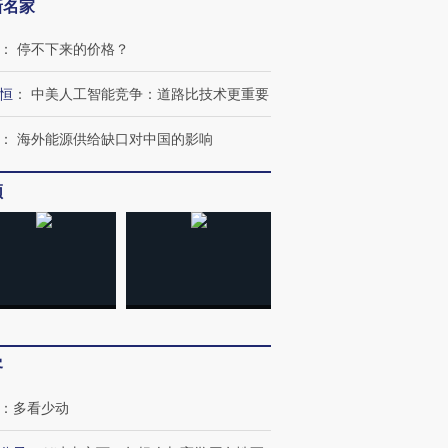
新名家
：
停不下来的价格？
恒
：
中美人工智能竞争：道路比技术更重要
：
海外能源供给缺口对中国的影响
频
客
：
多看少动