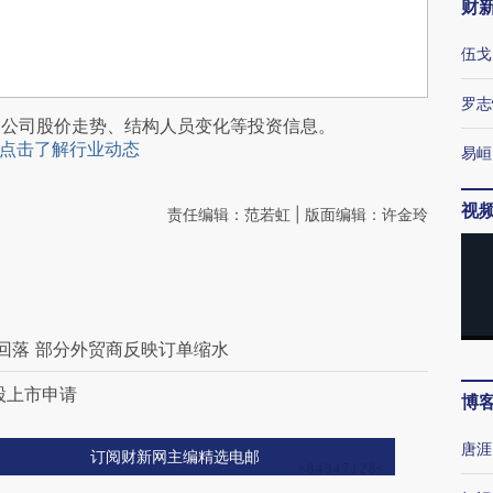
财
伍戈
罗志
阅公司股价走势、结构人员变化等投资信息。
点击了解行业动态
易峘
视
责任编辑：范若虹 | 版面编辑：许金玲
回落 部分外贸商反映订单缩水
股上市申请
博
唐涯
订阅财新网主编精选电邮