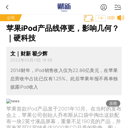
公司
试听
T中
苹果iPod产品线停更，影响几何？
｜硬科技
文｜财新 翟少辉
2022年05月11日 19:59
2014财年，iPod销售收入仅为22.86亿美元，在苹果
总营收中占比已仅有1.25%。此后苹果年报不再单独
披露iPod收入
原图
苹果首款iPod产品发于2001年10月。在当时的发布
会上，苹果公司创始人乔布斯从口袋中掏出这款配
有一块2英寸液晶屏幕，重量不足190克的产品，并
宣布其可以容纳多达1000首CD品质的歌曲。图：