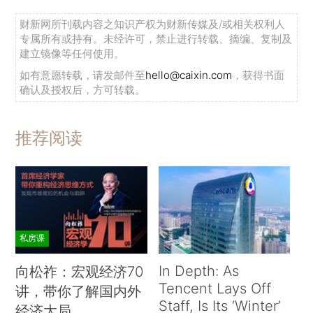
财新网所刊载内容之知识产权为财新传媒及/或相关权利人
专属所有或持有。未经许可，禁止进行转载、摘编、复制及
建立镜像等任何使用。
如有意愿转载，请发邮件至
hello@caixin.com
，获得书面
确认及授权后，方可转载。
推荐阅读
私房课
In Depth: As
向松祚：宏观经济70
Tencent Lays Off
讲，带你了解国内外
Staff, Is Its ‘Winter’
经济大局