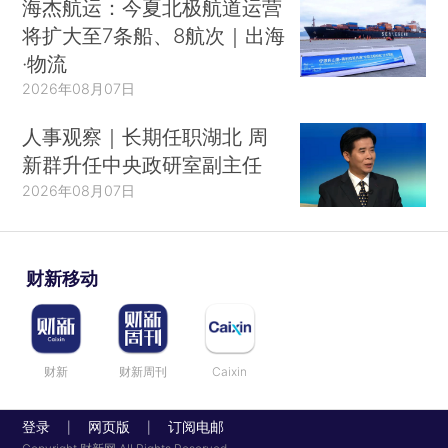
海杰航运：今夏北极航道运营
将扩大至7条船、8航次｜出海
·物流
2026年08月07日
人事观察｜长期任职湖北 周
新群升任中央政研室副主任
2026年08月07日
财新移动
财新
财新周刊
Caixin
登录
网页版
订阅电邮
|
|