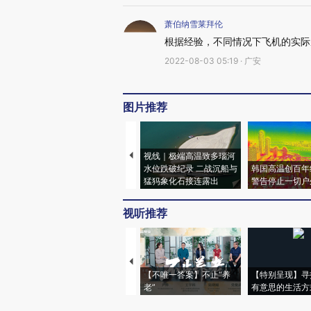
萧伯纳雪莱拜伦
根据经验，不同情况下飞机的实际
2022-08-03 05:19 · 广安
图片推荐
视线｜极端高温致多瑙河
水位跌破纪录 二战沉船与
韩国高温创百年
猛犸象化石接连露出
警告停止一切户
视听推荐
【不唯一答案】不止“养
【特别呈现】寻
老”
有意思的生活方