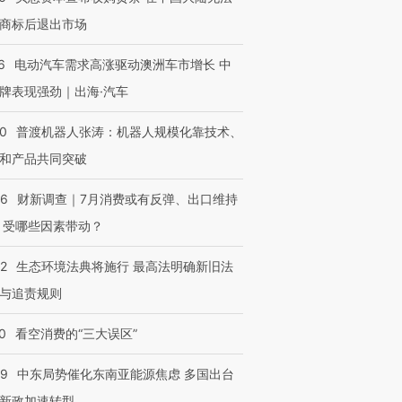
商标后退出市场
6
电动汽车需求高涨驱动澳洲车市增长 中
牌表现强劲｜出海·汽车
00
普渡机器人张涛：机器人规模化靠技术、
和产品共同突破
56
财新调查｜7月消费或有反弹、出口维持
OX的吸金
马航飞行员跨国走私7万
视线｜被称为“蟑螂”的印
让中产们甘
粒摇头丸 尿检体内含3种
度Z世代 用街头抗争将教
秘鲁纳斯
 受哪些因素带动？
”？
毒品
育部长拱下台
13人遇难
42
生态环境法典将施行 最高法明确新旧法
与追责规则
0
看空消费的“三大误区”
进第四届链博
【商旅对话】华住集团
技“链”接产
【特别呈现】寻找100种
CFO：不靠规模取胜，华
【特别呈
有意思的生活方式·第三对
住三大增长引擎是什么？
有意思的
59
中东局势催化东南亚能源焦虑 多国出台
新政加速转型