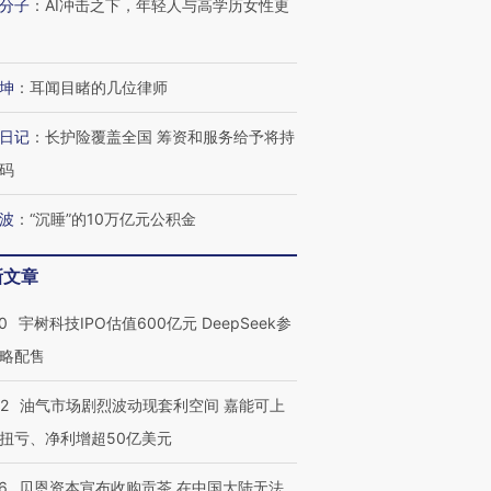
分子
：
AI冲击之下，年轻人与高学历女性更
坤
：
耳闻目睹的几位律师
日记
：
长护险覆盖全国 筹资和服务给予将持
码
波
：
“沉睡”的10万亿元公积金
新文章
0
宇树科技IPO估值600亿元 DeepSeek参
略配售
22
油气市场剧烈波动现套利空间 嘉能可上
扭亏、净利增超50亿美元
6
贝恩资本宣布收购贡茶 在中国大陆无法