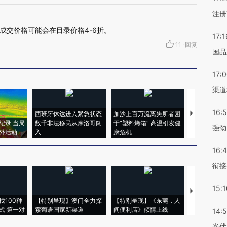
注册
成交价格可能会在目录价格4-6折。
17:1
11
·
回复
国品
17:
渠道
16:
西班牙休达进入紧急状态
加沙上百万流离失所者困
视线｜HYR
纪录 当局
数千非法移民从摩洛哥闯
于“塑料烤箱” 高温引发健
术：是什么
强劲
外活动
入
康危机
心“花钱找虐
16:
衔接
15:1
【推广】走
找100种
【特别呈现】澳门全力探
【特别呈现】《东莞，人
会，让数智科
式·第一对
索葡语国家新渠道
间便利店》倾情上线
业
14:
光伏