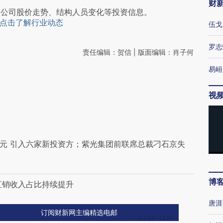
财
阅公司股价走势、结构人员变化等投资信息。
点击了解行业动态
伍戈
罗志
责任编辑：贺信 | 版面编辑：肖子何
易峘
视
亿元 引入六家新投资方；紫光集团前联席总裁刁石京失
博
直销收入占比持续提升
唐涯
订阅财新网主编精选电邮