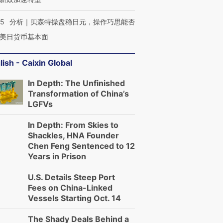
05
分析｜贝森特操盘稳日元，操作巧思能否
美日货币基本面
lish - Caixin Global
In Depth: The Unfinished
Transformation of China’s
LGFVs
In Depth: From Skies to
Shackles, HNA Founder
Chen Feng Sentenced to 12
Years in Prison
U.S. Details Steep Port
Fees on China-Linked
Vessels Starting Oct. 14
The Shady Deals Behind a