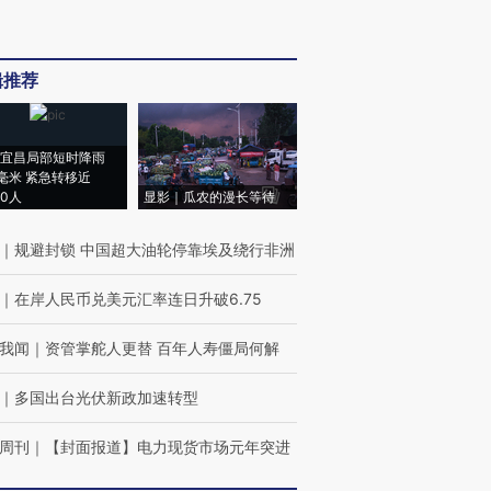
辑推荐
宜昌局部短时降雨
8毫米 紧急转移近
00人
显影｜瓜农的漫长等待
｜
规避封锁 中国超大油轮停靠埃及绕行非洲
｜
在岸人民币兑美元汇率连日升破6.75
我闻
｜
资管掌舵人更替 百年人寿僵局何解
｜
多国出台光伏新政加速转型
周刊
｜
【封面报道】电力现货市场元年突进