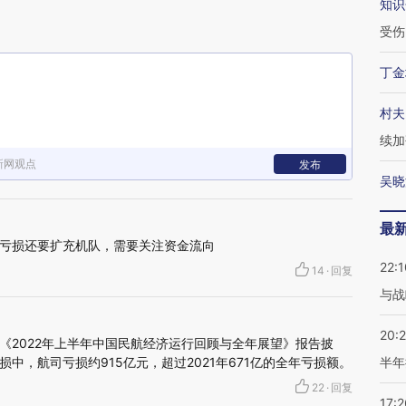
知识
受伤
丁金
村夫
续加
新网观点
发布
吴晓
最
亏损还要扩充机队，需要关注资金流向
22:1
14
·
回复
与战
20:
《2022年上半年中国民航经济运行回顾与全年展望》报告披
中，航司亏损约915亿元，超过2021年671亿的全年亏损额。
半年
22
·
回复
17:2