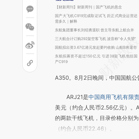
【财新周刊】财新周刊｜国产飞机的悬念
国产大飞机C919完成取证试飞 距正式商业运营还
需多久｜解释
东航集团董事长刘绍勇退职 曾主导东航上航合并
三大航合计订购292架空客飞机 波音称“令人失望”
国航拟出资3.67亿港元发起要约收购 山航B将退市
东航拟募资不超过150亿元 引进38架飞机包括国
产C919
A350。8月2日晚间，中国国航
ARJ21是
中国商用飞机有限
美元（约合人民币2.56亿元）。A3
的两款干线飞机，目录价格分别为1.
（约合人民币22.46）。