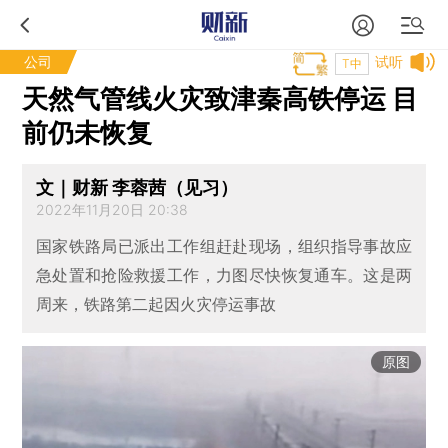
公司
试听
T中
天然气管线火灾致津秦高铁停运 目
前仍未恢复
文｜财新 李蓉茜（见习）
2022年11月20日 20:38
国家铁路局已派出工作组赶赴现场，组织指导事故应
急处置和抢险救援工作，力图尽快恢复通车。这是两
周来，铁路第二起因火灾停运事故
原图