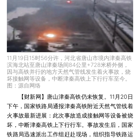
11月19日15时56分许，河北省唐山市境内津秦高铁
滨海北站至唐山津秦场间84公里+728米桥外侧，
因与高铁并行的地方天然气管线发生着火事故，烧
坏接触网等设备，中断津秦高铁上下行行车至今。
图：源自网络
【财新网】
唐山津秦高铁仍未恢复。11月20日
下午，国家铁路局通报津秦高铁附近天然气管线着
火事故最新进展：此次事故造成接触网等设备被烧
坏，中断津秦高铁上下行行车。事故发生后，国家
铁路局迅速派出工作组赶赴现场，组织指导铁路运