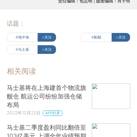
责任编辑：包志明 | 版面编辑：肖子何
话题：
#地中海
+关注
#船舶
+关注
#马士基
+关注
相关阅读
马士基将在上海建首个物流旗
舰仓 航运公司纷纷加强仓储
布局
2022年12月22日
APP打开
马士基二季度盈利同比翻倍至
103亿美元 上调全年业绩预期