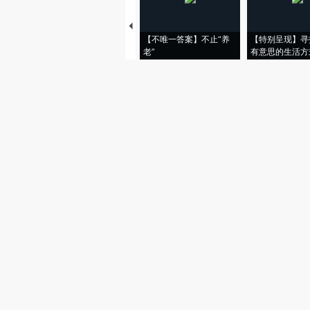
【不唯一答案】不止“养
【特别呈现】寻
老”
有意思的生活方