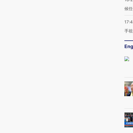
候任
17:
手祖
Eng