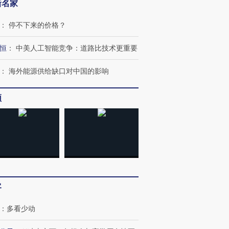
新名家
：
停不下来的价格？
恒
：
中美人工智能竞争：道路比技术更重要
：
海外能源供给缺口对中国的影响
频
客
：
多看少动