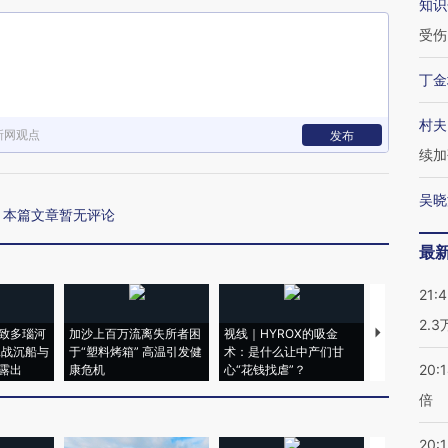
知识
受伤
丁金
村夫
新网观点
发布
续加
吴晓
本篇文章暂无评论
最
21:
2.
致多瑙河
加沙上百万流离失所者困
视线｜HYROX的吸金
马航飞行员
二战沉船与
于“塑料烤箱” 高温引发健
术：是什么让中产们甘
粒摇头丸 尿
20:
露出
康危机
心“花钱找虐”？
毒品
倍
20:1