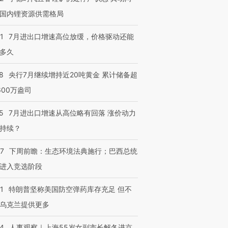
国内锂资源供需格局
进第四届链博
【商旅对话】华住集团
技“链”接产
【特别呈现】寻找100种
CFO：不靠规模取胜，华
【特别呈
1
7月进出口增速高位放缓，价格驱动还能
有意思的生活方式·第三对
住三大增长引擎是什么？
有意思的
多久
8
央行7月继续增持近20吨黄金 累计储备超
600万盎司
5
7月进出口增速从高位略有回落 涨价动力
持续？
07
下周前瞻：生态环境法典施行；巴西总统
进入竞选阶段
1
特朗普坚称美国防空弹药库存充足 但不
乌克兰提供更多
24
人事观察｜上海55岁女副市长解冬进京