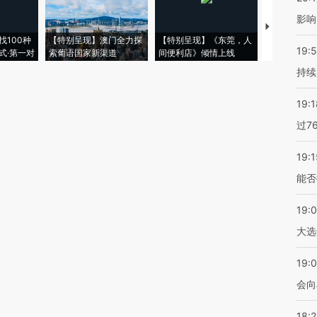
影响
【推广】走
找100种
【特别呈现】澳门全力探
【特别呈现】《东莞，人
会，让数智科
19:5
式·第一对
索葡语国家新渠道
间便利店》倾情上线
业
持续
19:1
过7
19:1
能否
19:
大选
19:0
会向
18: