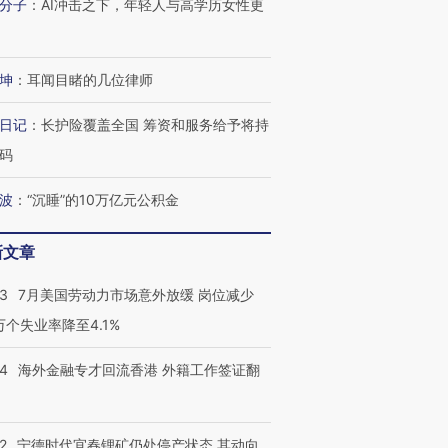
分子
：
AI冲击之下，年轻人与高学历女性更
坤
：
耳闻目睹的几位律师
日记
：
长护险覆盖全国 筹资和服务给予将持
码
波
：
“沉睡”的10万亿元公积金
新文章
43
7月美国劳动力市场意外放缓 岗位减少
3万个失业率降至4.1%
跨国走私7万
视线｜被称为“蟑螂”的印
视线｜“入侵”还是“人道危
检体内含3种
度Z世代 用街头抗争将教
机”？难民潮撕裂西班牙
秘鲁纳斯
14
海外金融专才回流香港 外籍工作签证翻
育部长拱下台
飞地休达
13人遇难
2
宁德时代宜春锂矿仍处停产状态 其动向