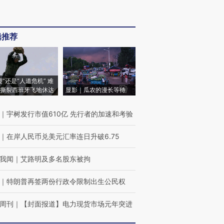
辑推荐
侵”还是“人道危机” 难
撕裂西班牙飞地休达
显影｜瓜农的漫长等待
｜
宇树发行市值610亿 先行者的加速和考验
｜
在岸人民币兑美元汇率连日升破6.75
我闻
｜
艾路明及多名股东被拘
｜
特朗普再签两份行政令限制出生公民权
周刊
｜
【封面报道】电力现货市场元年突进