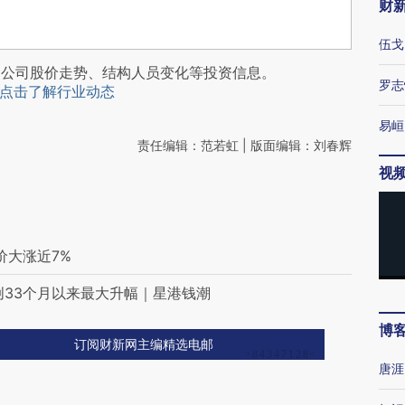
财
伍戈
阅公司股价走势、结构人员变化等投资信息。
罗志
点击了解行业动态
易峘
责任编辑：范若虹 | 版面编辑：刘春辉
视
股价大涨近7%
 创33个月以来最大升幅｜星港钱潮
博
订阅财新网主编精选电邮
唐涯