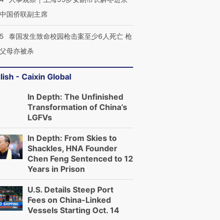
中国侨联副主席
45
泰国发生致命校园枪击案至少6人死亡 枪
父母亦被杀
lish - Caixin Global
In Depth: The Unfinished
Transformation of China’s
LGFVs
In Depth: From Skies to
Shackles, HNA Founder
Chen Feng Sentenced to 12
Years in Prison
U.S. Details Steep Port
Fees on China-Linked
Vessels Starting Oct. 14