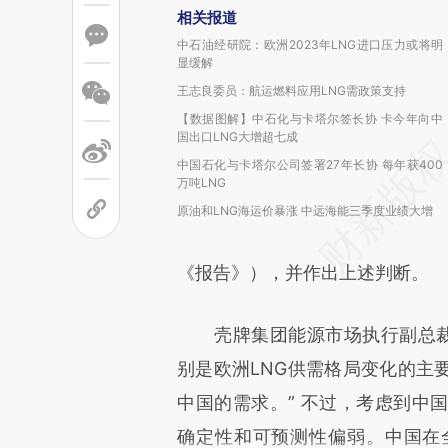
相关报道
中石油经研院：欧洲2023年LNG进口压力或将明
显缓解
王志良委员：航运燃料应用LNG需政策支持
【数据图解】中石化与卡塔尔签长协 卡今年向中
国出口LNG大增超七成
中国石化与卡塔尔公司签署27年长协 每年获400
万吨LNG
原油和LNG海运价暴涨 中远海能三季度业绩大增
《报告》），并作出上述判断。
壳牌集团能源市场执行副总裁Ste
别是欧洲LNG供需格局变化的主
中国的需求。” 不过，考虑到中
确定性和可预测性偏弱。中国在