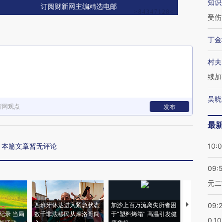
知识
订阅财新网主编精选电邮
受伤
丁金
村夫
续加
吴晓
新网观点
发布
最
本篇文章暂无评论
10:
09:
元二
西班牙休达进入紧急状态
加沙上百万流离失所者困
视线｜HYR
09:
纪录 当局
数千非法移民从摩洛哥闯
于“塑料烤箱” 高温引发健
术：是什么
0.1