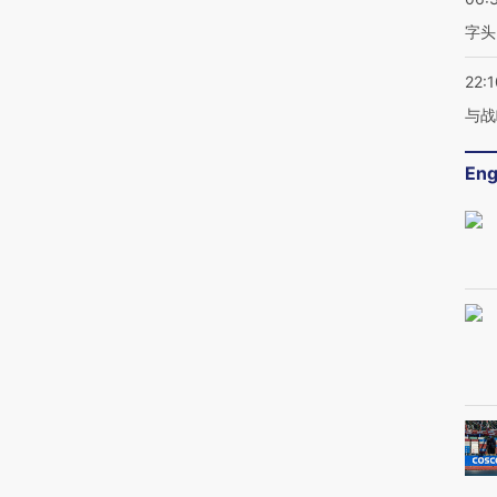
字头
22:1
与战
Eng