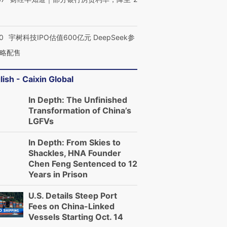
0
宇树科技IPO估值600亿元 DeepSeek参
略配售
lish - Caixin Global
In Depth: The Unfinished
Transformation of China’s
LGFVs
In Depth: From Skies to
Shackles, HNA Founder
Chen Feng Sentenced to 12
Years in Prison
U.S. Details Steep Port
Fees on China-Linked
Vessels Starting Oct. 14