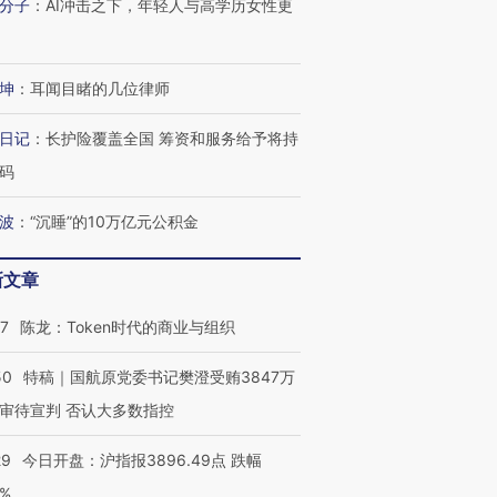
分子
：
AI冲击之下，年轻人与高学历女性更
坤
：
耳闻目睹的几位律师
日记
：
长护险覆盖全国 筹资和服务给予将持
码
波
：
“沉睡”的10万亿元公积金
新文章
07
陈龙：Token时代的商业与组织
50
特稿｜国航原党委书记樊澄受贿3847万
审待宣判 否认大多数指控
OX的吸金
29
今日开盘：沪指报3896.49点 跌幅
马航飞行员跨国走私7万
视线｜被称为“蟑螂”的印
让中产们甘
粒摇头丸 尿检体内含3种
度Z世代 用街头抗争将教
秘鲁纳斯
0%