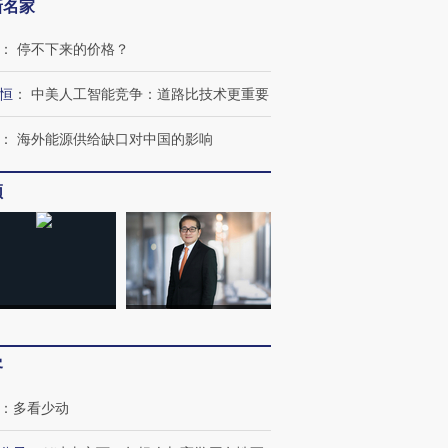
新名家
：
停不下来的价格？
恒
：
中美人工智能竞争：道路比技术更重要
：
海外能源供给缺口对中国的影响
频
客
：
多看少动