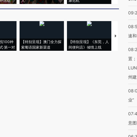
外活动
入
康危机
心“花钱找虐
09:
08:
速和
【推广】走
找100种
【特别呈现】澳门全力探
【特别呈现】《东莞，人
会，让数智科
式·第一对
索葡语国家新渠道
间便利店》倾情上线
业
08:
置；
LU
州建
08:
业”
07:
意图
06: