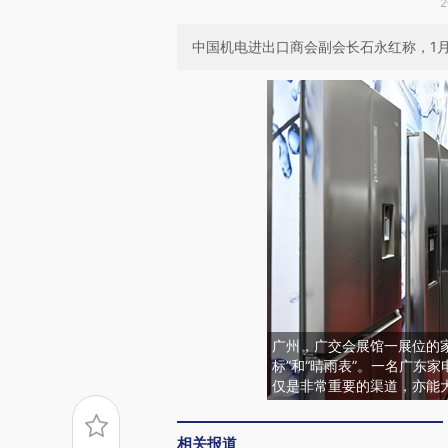
2
中国机电进出口商会副会长石永红称，1
广州，广交会展馆一展位的
标”和“晴雨表”。一名广东
仅是非常重要的渠道，亦能
相关报道