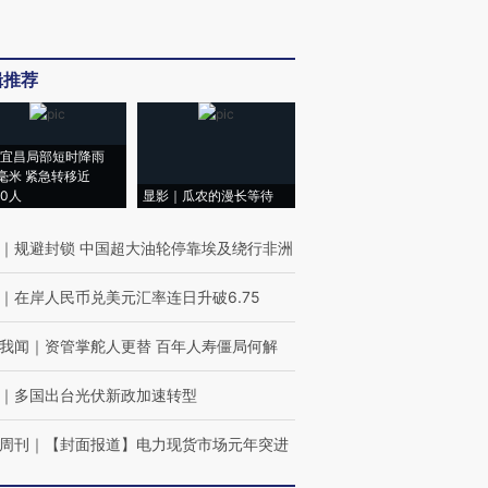
辑推荐
宜昌局部短时降雨
8毫米 紧急转移近
00人
显影｜瓜农的漫长等待
｜
规避封锁 中国超大油轮停靠埃及绕行非洲
｜
在岸人民币兑美元汇率连日升破6.75
我闻
｜
资管掌舵人更替 百年人寿僵局何解
｜
多国出台光伏新政加速转型
周刊
｜
【封面报道】电力现货市场元年突进