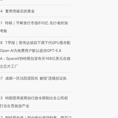
”？
毒品
育部长拱下台
13人遇难
24
蓄势突破后的黄金
51
特稿｜宇树发行市值610亿 先行者的加
考验
进第四届链博
【商旅对话】华住集团
技“链”接产
【特别呈现】寻找100种
CFO：不靠规模取胜，华
【特别呈
有意思的生活方式·第三对
住三大增长引擎是什么？
有意思的
29
T早报｜英伟达或拟下调下代GPU显存配
Open AI为免费用户默认提供GPT-5.6
NA；SpaceX协特斯拉宣布斥168亿美元在德
立芯片工厂
07
成都一区法院原院长 被指“违规挂证执
43
特朗普再签两份行政令限制出生公民权
打击生育旅游产业
37
财经早知道｜部分银行房贷利率，降至“2