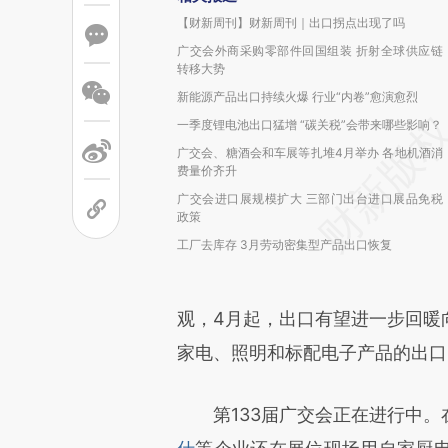
【财新周刊】财新周刊｜出口拐点出现了吗
广交会外商采购零部件回国组装 折射全球供应链
转移大势
新能源产品出口持续火爆 行业“内卷”愈演愈烈
一季度锂电池出口猛增 “碳关税”会带来哪些影响？
广交会、糖酒会和车展等扎堆4月举办 各地机酒消
费量价齐升
广交会进口展规模扩大 三部门出台进口展品免税
政策
工厂去库存 3月劳动密集型产品出口恢复
观，4月起，出口有望进一步回暖
家电、照明和标配电子产品的出口
第133届广交会正在进行中。