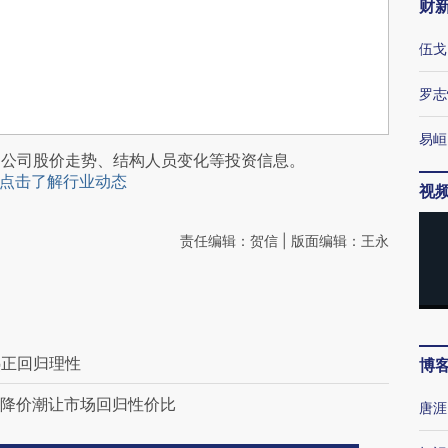
财
伍戈
罗志
易峘
阅公司股价走势、结构人员变化等投资信息。
点击了解行业动态
视
责任编辑：贺信 | 版面编辑：王永
热正回归理性
博
称降价潮让市场回归性价比
唐涯