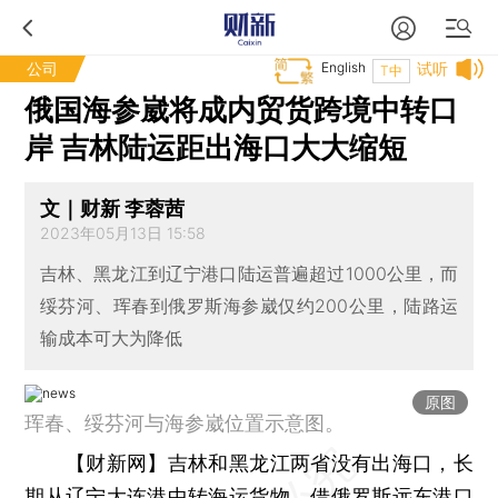
公司
English
试听
T中
俄国海参崴将成内贸货跨境中转口
岸 吉林陆运距出海口大大缩短
文｜财新 李蓉茜
2023年05月13日 15:58
吉林、黑龙江到辽宁港口陆运普遍超过1000公里，而
绥芬河、珲春到俄罗斯海参崴仅约200公里，陆路运
输成本可大为降低
原图
珲春、绥芬河与海参崴位置示意图。
【财新网】
吉林和黑龙江两省没有出海口，长
期从辽宁大连港中转海运货物，借俄罗斯远东港口