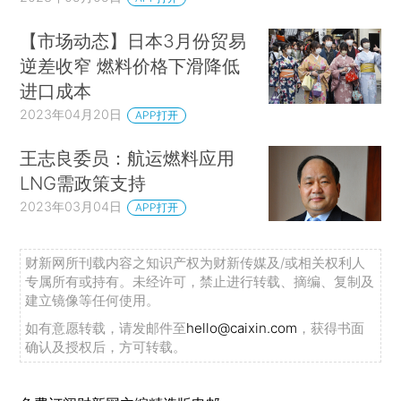
【市场动态】日本3月份贸易
逆差收窄 燃料价格下滑降低
进口成本
2023年04月20日
APP打开
王志良委员：航运燃料应用
LNG需政策支持
2023年03月04日
APP打开
财新网所刊载内容之知识产权为财新传媒及/或相关权利人
专属所有或持有。未经许可，禁止进行转载、摘编、复制及
建立镜像等任何使用。
如有意愿转载，请发邮件至
hello@caixin.com
，获得书面
确认及授权后，方可转载。