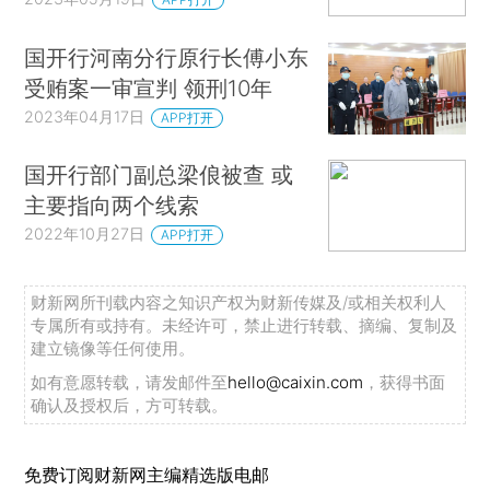
国开行河南分行原行长傅小东
受贿案一审宣判 领刑10年
2023年04月17日
APP打开
国开行部门副总梁俍被查 或
主要指向两个线索
2022年10月27日
APP打开
财新网所刊载内容之知识产权为财新传媒及/或相关权利人
专属所有或持有。未经许可，禁止进行转载、摘编、复制及
建立镜像等任何使用。
如有意愿转载，请发邮件至
hello@caixin.com
，获得书面
确认及授权后，方可转载。
免费订阅财新网主编精选版电邮