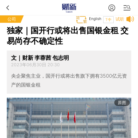
公司
English
试听
T中
独家｜国开行或将出售国银金租 交
易尚存不确定性
文｜财新 李蓉茜 包志明
2023年06月30日 20:30
央企聚焦主业，国开行或将出售旗下拥有3500亿元资
产的国银金租
原图