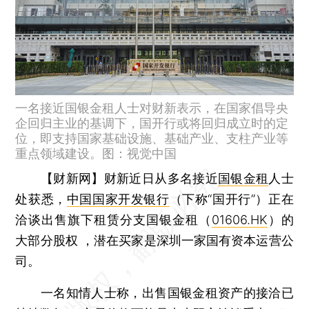
一名接近国银金租人士对财新表示，在国家倡导央
企回归主业的基调下，国开行或将回归成立时的定
位，即支持国家基础设施、基础产业、支柱产业等
重点领域建设。图：视觉中国
【财新网】
财新近日从多名接近
国银金租
人士
处获悉，
中国国家开发银行
（下称“国开行”）正在
洽谈出售旗下租赁分支国银金租（
01606.HK
）的
大部分股权 ，潜在买家是深圳一家国有资本运营公
司。
一名知情人士称，出售国银金租资产的接洽已