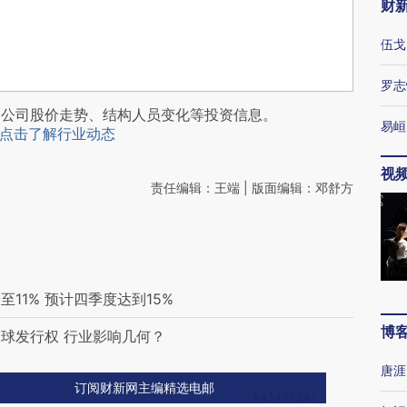
财
伍戈
罗志
阅公司股价走势、结构人员变化等投资信息。
易峘
点击了解行业动态
视
责任编辑：王端 | 版面编辑：邓舒方
11% 预计四季度达到15%
博
球发行权 行业影响几何？
唐涯
订阅财新网主编精选电邮