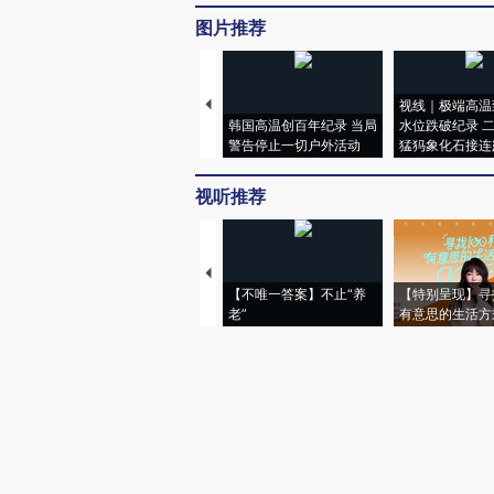
图片推荐
视线｜极端高温
韩国高温创百年纪录 当局
水位跌破纪录 
警告停止一切户外活动
猛犸象化石接连
视听推荐
【不唯一答案】不止“养
【特别呈现】寻
老”
有意思的生活方