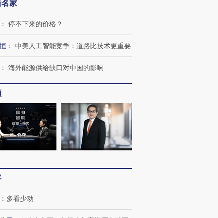
新名家
：
停不下来的价格？
恒
：
中美人工智能竞争：道路比技术更重要
：
海外能源供给缺口对中国的影响
频
客
：
多看少动