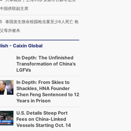
中国侨联副主席
45
泰国发生致命校园枪击案至少6人死亡 枪
父母亦被杀
lish - Caixin Global
In Depth: The Unfinished
Transformation of China’s
LGFVs
In Depth: From Skies to
Shackles, HNA Founder
Chen Feng Sentenced to 12
Years in Prison
U.S. Details Steep Port
Fees on China-Linked
Vessels Starting Oct. 14