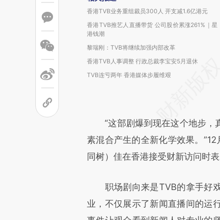
香港TVB业务重组裁员300人 开支减1.6亿港元
香港TVB推艺人直播带货 公司股价累涨261%｜星
港钱潮
黎瑞刚：TVB将继续加强内部改革
香港TVB人事调整 行政总裁李宝安5月退休
TVB连亏两年 香港媒体步履维艰
“这部剧爆到现在这个地步，真
素混合产生的全新化学效果。”1
同树）佳在香港接受财新访问时表
职场剧向来是TVB的拿手好戏
业，不仅展示了新闻直播间的运