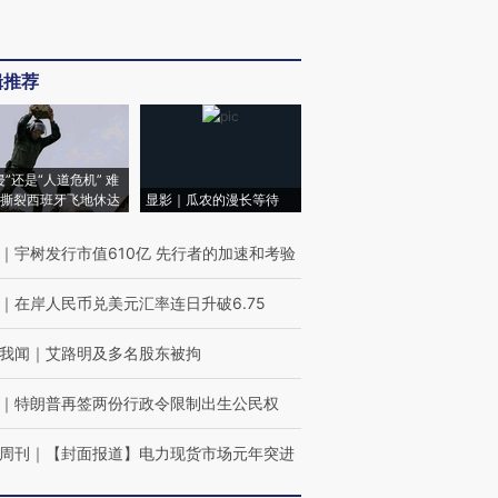
辑推荐
侵”还是“人道危机” 难
撕裂西班牙飞地休达
显影｜瓜农的漫长等待
｜
宇树发行市值610亿 先行者的加速和考验
｜
在岸人民币兑美元汇率连日升破6.75
我闻
｜
艾路明及多名股东被拘
｜
特朗普再签两份行政令限制出生公民权
周刊
｜
【封面报道】电力现货市场元年突进