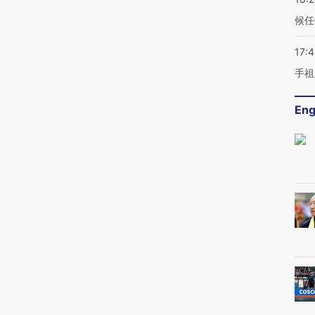
候任
17:
手祖
Eng