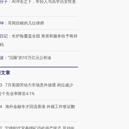
分子
：
AI冲击之下，年轻人与高学历女性更
坤
：
耳闻目睹的几位律师
日记
：
长护险覆盖全国 筹资和服务给予将持
码
波
：
“沉睡”的10万亿元公积金
新文章
43
7月美国劳动力市场意外放缓 岗位减少
3万个失业率降至4.1%
14
海外金融专才回流香港 外籍工作签证翻
2
宁德时代宜春锂矿仍处停产状态 其动向