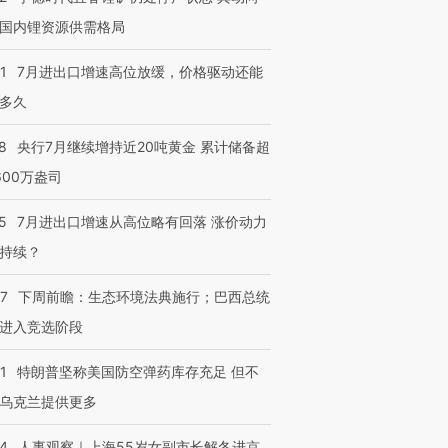
国内锂资源供需格局
1
7月进出口增速高位放缓，价格驱动还能
跨国走私7万
视线｜被称为“蟑螂”的印
视线｜“入侵”还是“人道危
多久
检体内含3种
度Z世代 用街头抗争将教
机”？难民潮撕裂西班牙
秘鲁纳斯
育部长拱下台
飞地休达
13人遇难
8
央行7月继续增持近20吨黄金 累计储备超
600万盎司
5
7月进出口增速从高位略有回落 涨价动力
进第四届链博
【商旅对话】华住集团
持续？
技“链”接产
【特别呈现】寻找100种
CFO：不靠规模取胜，华
【特别呈
有意思的生活方式·第三对
住三大增长引擎是什么？
有意思的
07
下周前瞻：生态环境法典施行；巴西总统
进入竞选阶段
1
特朗普坚称美国防空弹药库存充足 但不
乌克兰提供更多
24
人事观察｜上海55岁女副市长解冬进京