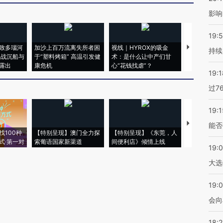
影响
19:5
致多瑙河
加沙上百万流离失所者困
视线｜HYROX的吸金
马航飞行员
持续
二战沉船与
于“塑料烤箱” 高温引发健
术：是什么让中产们甘
粒摇头丸 尿
露出
康危机
心“花钱找虐”？
毒品
19:1
过7
19:1
【推广】走
能否
找100种
【特别呈现】澳门全力探
【特别呈现】《东莞，人
会，让数智科
式·第一对
索葡语国家新渠道
间便利店》倾情上线
业
19:
大选
19:0
会向
18: