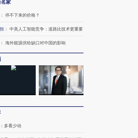
新名家
：
停不下来的价格？
恒
：
中美人工智能竞争：道路比技术更重要
：
海外能源供给缺口对中国的影响
频
客
：
多看少动