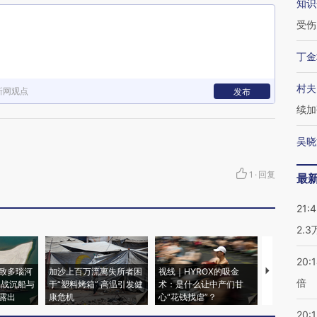
知识
受伤
丁金
村夫
新网观点
发布
续加
吴晓
1
·
回复
最
21:
2.
20:
致多瑙河
加沙上百万流离失所者困
视线｜HYROX的吸金
马航飞行员
倍
二战沉船与
于“塑料烤箱” 高温引发健
术：是什么让中产们甘
粒摇头丸 尿
露出
康危机
心“花钱找虐”？
毒品
20:1