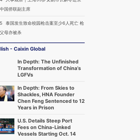
中国侨联副主席
45
泰国发生致命校园枪击案至少6人死亡 枪
父母亦被杀
lish - Caixin Global
In Depth: The Unfinished
Transformation of China’s
LGFVs
In Depth: From Skies to
Shackles, HNA Founder
Chen Feng Sentenced to 12
Years in Prison
U.S. Details Steep Port
Fees on China-Linked
Vessels Starting Oct. 14