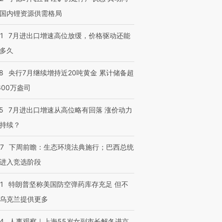
国内锂资源供需格局
1
7月进出口增速高位放缓，价格驱动还能
进第四届链博
【商旅对话】华住集团
多久
技“链”接产
【特别呈现】寻找100种
CFO：不靠规模取胜，华
【特别呈
有意思的生活方式·第三对
住三大增长引擎是什么？
有意思的
8
央行7月继续增持近20吨黄金 累计储备超
600万盎司
5
7月进出口增速从高位略有回落 涨价动力
持续？
07
下周前瞻：生态环境法典施行；巴西总统
进入竞选阶段
1
特朗普坚称美国防空弹药库存充足 但不
乌克兰提供更多
24
人事观察｜上海55岁女副市长解冬进京