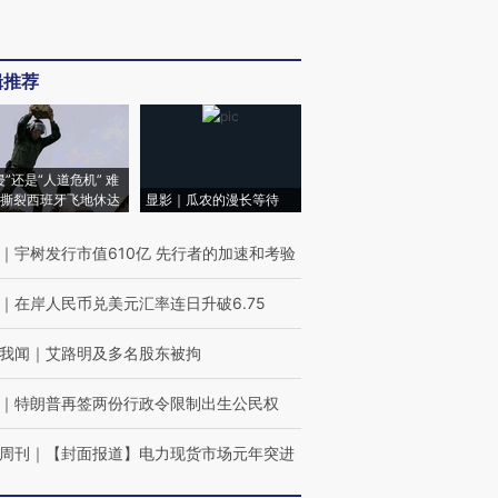
辑推荐
侵”还是“人道危机” 难
撕裂西班牙飞地休达
显影｜瓜农的漫长等待
｜
宇树发行市值610亿 先行者的加速和考验
｜
在岸人民币兑美元汇率连日升破6.75
我闻
｜
艾路明及多名股东被拘
｜
特朗普再签两份行政令限制出生公民权
周刊
｜
【封面报道】电力现货市场元年突进