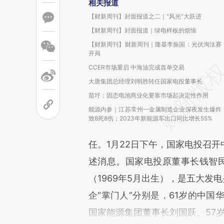
相关报道
【财新周刊】封面报道之二｜“风光”大跃进
【财新周刊】封面报道｜绿电样板的烦恼
【财新周刊】财新周刊｜隆基李振国：光伏淘汰赛
开局
CCER市场重启 中海油完成首单交易
大唐集团总经理刘明胜转任国家电投董事长
苗圩：固态电池商业化要靠市场起决定性作用
能源内参｜江苏常州一金属制造企业深夜发生爆炸
致8死8伤；2023年新能源车出口同比增长55%
任。1月22日下午，国家电投召
述消息。国家电投原董事长钱智民已
（1969年5月出生），是五大发
企“掌门人”分别是，61岁的中国
国家能源集团董事长刘国跃、57