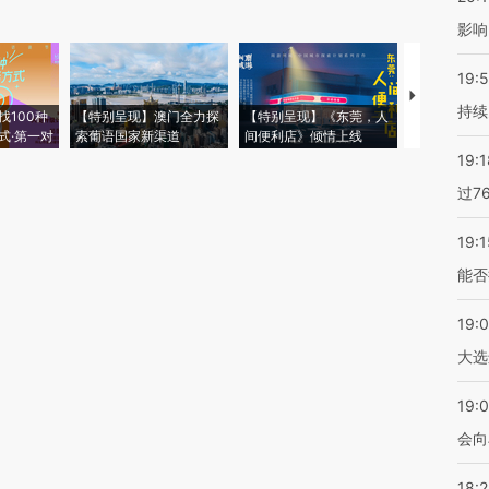
影响
19:5
【推广】走
持续
找100种
【特别呈现】澳门全力探
【特别呈现】《东莞，人
会，让数智科
式·第一对
索葡语国家新渠道
间便利店》倾情上线
业
19:1
过7
19:1
能否
19:
大选
19:0
会向
18: