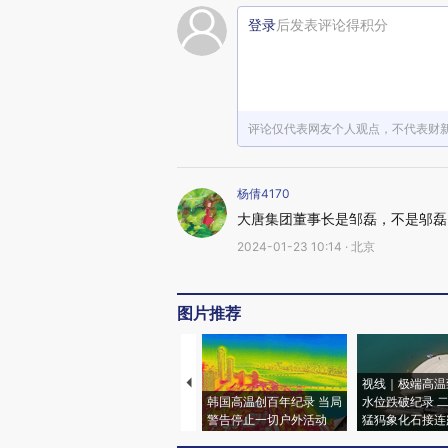
登录
后发表评论得积分
评论仅代表网友个人观点，不代表财
杨倩4170
大唐集团董事长是邹磊，不是邬磊
2024-01-23 10:14 · 北京
图片推荐
视线｜极端高温
韩国高温创百年纪录 当局
水位跌破纪录 
警告停止一切户外活动
猛犸象化石接连