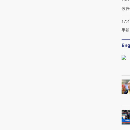
候任
17:
手祖
Eng