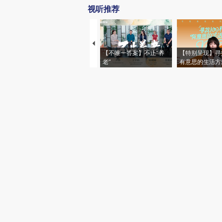
视听推荐
【不唯一答案】不止“养
【特别呈现】寻
老”
有意思的生活方