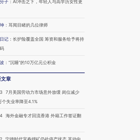
分子
：
AI冲击之下，年轻人与高学历女性更
坤
：
耳闻目睹的几位律师
日记
：
长护险覆盖全国 筹资和服务给予将持
码
波
：
“沉睡”的10万亿元公积金
新文章
43
7月美国劳动力市场意外放缓 岗位减少
3万个失业率降至4.1%
14
海外金融专才回流香港 外籍工作签证翻
跨国走私7万
视线｜被称为“蟑螂”的印
视线｜“入侵”还是“人道危
检体内含3种
度Z世代 用街头抗争将教
机”？难民潮撕裂西班牙
秘鲁纳斯
育部长拱下台
飞地休达
13人遇难
2
宁德时代宜春锂矿仍处停产状态 其动向