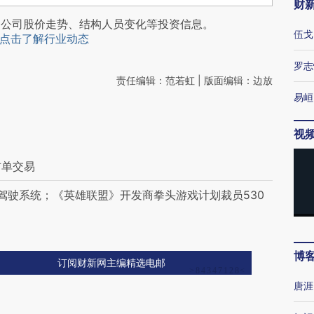
财
阅公司股价走势、结构人员变化等投资信息。
伍戈
点击了解行业动态
罗志
责任编辑：范若虹 | 版面编辑：边放
易峘
视
首单交易
驾驶系统；《英雄联盟》开发商拳头游戏计划裁员530
博
订阅财新网主编精选电邮
唐涯