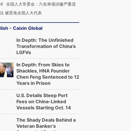
06
全国人大常委会：六名将领涉嫌严重违
法 被罢免全国人大代表
lish - Caixin Global
In Depth: The Unfinished
Transformation of China’s
LGFVs
In Depth: From Skies to
Shackles, HNA Founder
Chen Feng Sentenced to 12
Years in Prison
U.S. Details Steep Port
Fees on China-Linked
Vessels Starting Oct. 14
The Shady Deals Behind a
Veteran Banker’s