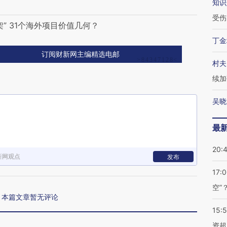
知识
受伤
” 31个海外项目价值几何？
丁金
订阅财新网主编精选电邮
村夫
续加
吴晓
最
20:
新网观点
发布
17:
空”
本篇文章暂无评论
15:
资超