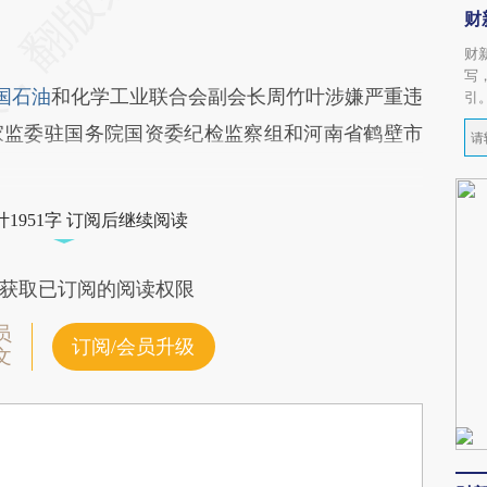
财
财
写
国石油
和化学工业联合会副会长周竹叶涉嫌严重违
引
家监委驻国务院国资委纪检监察组和河南省鹤壁市
1951字 订阅后继续阅读
获取已订阅的阅读权限
员
订阅/会员升级
文