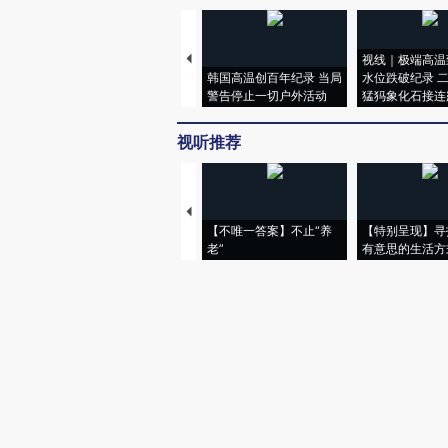
视线｜极端高温
韩国高温创百年纪录 当局
水位跌破纪录 
警告停止一切户外活动
猛犸象化石接连
视听推荐
【不唯一答案】不止“养
【特别呈现】寻
老”
有意思的生活方