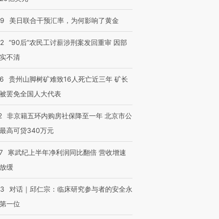
09
美日联合干预汇率，为何影响了黄金
跨国走私7万
视线｜被称为“蟑螂”的印
视线｜“入侵”还是“人道危
检体内含3种
度Z世代 用街头抗争将教
机”？难民潮撕裂西班牙
秘鲁纳斯
32
“90后”农民工讨薪涉刑案发回重审 因部
育部长拱下台
飞地休达
13人遇难
实不清
36
贵州山脚树矿难致16人死亡近三年 矿长
被罢免全国人大代表
进第四届链博
【商旅对话】华住集团
技“链”接产
【特别呈现】寻找100种
CFO：不靠规模取胜，华
【特别呈
2
非京籍五环内购房社保降至一年 北京市公
有意思的生活方式·第三对
住三大增长引擎是什么？
有意思的
最高可贷340万元
7
寒武纪上半年净利润同比翻倍 营收增速
放缓
53
对话｜邱仁宗：临床研究参与者的安全永
第一位