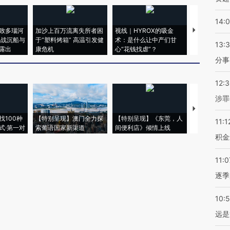
14:
致多瑙河
加沙上百万流离失所者困
视线｜HYROX的吸金
马航飞行员
二战沉船与
于“塑料烤箱” 高温引发健
术：是什么让中产们甘
粒摇头丸 尿
13:
露出
康危机
心“花钱找虐”？
毒品
分事
12:
涉罪
【推广】走
找100种
【特别呈现】澳门全力探
【特别呈现】《东莞，人
会，让数智科
11:1
式·第一对
索葡语国家新渠道
间便利店》倾情上线
业
积金
11:0
逐季
10:
远是