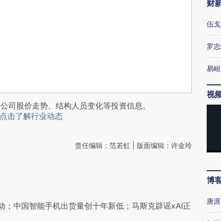
财
伍戈
罗志
易峘
视
阅公司股价走势、结构人员变化等投资信息。
点击了解行业动态
责任编辑：范若虹 | 版面编辑：许金玲
博
唐涯
动；中国智能手机出货量创十年新低；马斯克辟谣xAI正