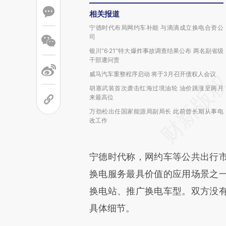
相关报道
宁德时代布局网约车补能 与滴滴成立换电合资公
司
银川“6·21”特大爆炸事故调查结果公布 两名副省级
干部遭问责
威马汽车重整程序启动 将于3月召开债权人会议
胡塞武装首次袭击红海过境油轮 油价跳涨至两月
来最高位
万劲松出任国家能源局副局长 此前曾长期从事电
改工作
宁德时代称，网约车等公共出行
换电服务最具价值的应用场景之
换电站、推广换电车型。双方没
具体细节。