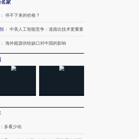
新名家
：
停不下来的价格？
恒
：
中美人工智能竞争：道路比技术更重要
：
海外能源供给缺口对中国的影响
频
客
：
多看少动