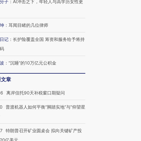
分子
：
AI冲击之下，年轻人与高学历女性更
坤
：
耳闻目睹的几位律师
日记
：
长护险覆盖全国 筹资和服务给予将持
码
波
：
“沉睡”的10万亿元公积金
新文章
46
离岸信托90天补税窗口期疑问
00
普渡机器人如何平衡“脚踏实地”与“仰望星
？
57
特朗普召开矿业圆桌会 拟向关键矿产投
20亿美元