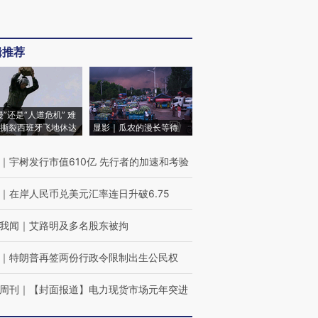
辑推荐
侵”还是“人道危机” 难
撕裂西班牙飞地休达
显影｜瓜农的漫长等待
｜
宇树发行市值610亿 先行者的加速和考验
｜
在岸人民币兑美元汇率连日升破6.75
我闻
｜
艾路明及多名股东被拘
｜
特朗普再签两份行政令限制出生公民权
周刊
｜
【封面报道】电力现货市场元年突进