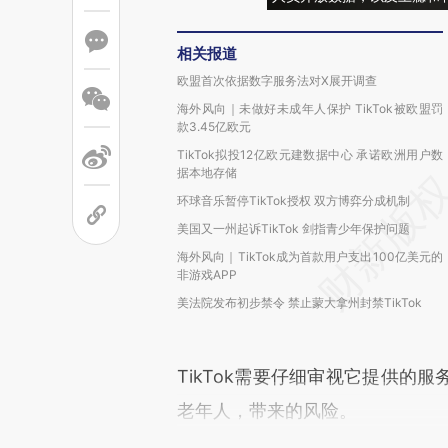
相关报道
欧盟首次依据数字服务法对X展开调查
海外风向｜未做好未成年人保护 TikTok被欧盟罚
款3.45亿欧元
TikTok拟投12亿欧元建数据中心 承诺欧洲用户数
据本地存储
环球音乐暂停TikTok授权 双方博弈分成机制
美国又一州起诉TikTok 剑指青少年保护问题
海外风向｜TikTok成为首款用户支出100亿美元的
非游戏APP
美法院发布初步禁令 禁止蒙大拿州封禁TikTok
TikTok需要仔细审视它提供的
老年人，带来的风险。