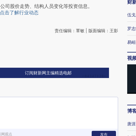
财
阅公司股价走势、结构人员变化等投资信息。
点击了解行业动态
伍戈
罗志
责任编辑：覃敏 | 版面编辑：王影
易峘
视
订阅财新网主编精选电邮
博
唐涯
新网观点
发布