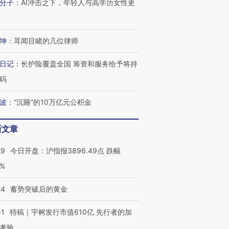
分子
：
AI冲击之下，年轻人与高学历女性更
坤
：
耳闻目睹的几位律师
日记
：
长护险覆盖全国 筹资和服务给予将持
码
波
：
“沉睡”的10万亿元公积金
新文章
29
今日开盘：沪指报3896.49点 跌幅
0%
24
蓄势突破后的黄金
51
特稿｜宇树发行市值610亿 先行者的加
考验