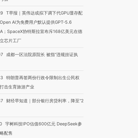
29
T早报｜英伟达或拟下调下代GPU显存配
Open AI为免费用户默认提供GPT-5.6
NA；SpaceX协特斯拉宣布斥168亿美元在德
立芯片工厂
07
成都一区法院原院长 被指“违规挂证执
OX的吸金
马航飞行员跨国走私7万
视线｜被称为“蟑螂”的印
让中产们甘
43
特朗普再签两份行政令限制出生公民权
粒摇头丸 尿检体内含3种
度Z世代 用街头抗争将教
秘鲁纳斯
”？
毒品
育部长拱下台
13人遇难
打击生育旅游产业
37
财经早知道｜部分银行房贷利率，降至“2
进第四届链博
【商旅对话】华住集团
0
宇树科技IPO估值600亿元 DeepSeek参
技“链”接产
【特别呈现】寻找100种
CFO：不靠规模取胜，华
【特别呈
有意思的生活方式·第三对
住三大增长引擎是什么？
有意思的
略配售