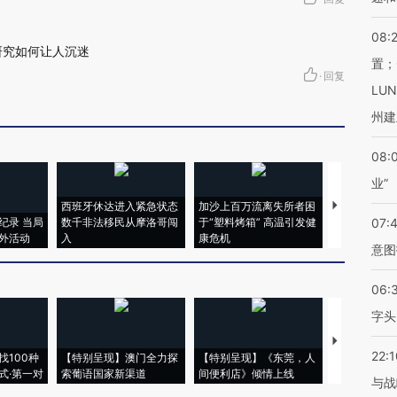
08:
研究如何让人沉迷
置；
·
回复
LU
州建
08:
业”
西班牙休达进入紧急状态
加沙上百万流离失所者困
视线｜HYR
纪录 当局
数千非法移民从摩洛哥闯
于“塑料烤箱” 高温引发健
术：是什么
07:
外活动
入
康危机
心“花钱找虐
意图
06:
字头
【推广】走
22:1
找100种
【特别呈现】澳门全力探
【特别呈现】《东莞，人
会，让数智科
式·第一对
索葡语国家新渠道
间便利店》倾情上线
业
与战