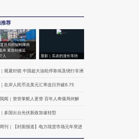
辑推荐
宜昌局部短时降雨
8毫米 紧急转移近
00人
显影｜瓜农的漫长等待
｜
规避封锁 中国超大油轮停靠埃及绕行非洲
｜
在岸人民币兑美元汇率连日升破6.75
我闻
｜
资管掌舵人更替 百年人寿僵局何解
｜
多国出台光伏新政加速转型
周刊
｜
【封面报道】电力现货市场元年突进