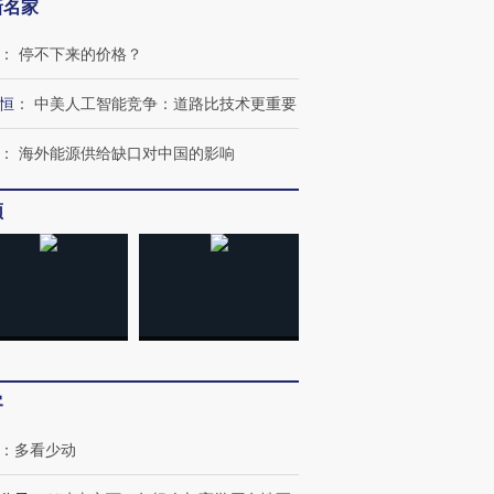
新名家
：
停不下来的价格？
恒
：
中美人工智能竞争：道路比技术更重要
：
海外能源供给缺口对中国的影响
频
客
：
多看少动