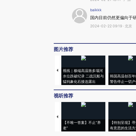
baikkk
国内目前仍然更偏向于
2024-02-22 09:19 · 北京
图片推荐
视线｜极端高温致多瑙河
水位跌破纪录 二战沉船与
韩国高温创百年
猛犸象化石接连露出
警告停止一切户
视听推荐
【不唯一答案】不止“养
【特别呈现】寻
老”
有意思的生活方