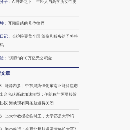
分子
：
AI冲击之下，年轻人与高学历女性更
坤
：
耳闻目睹的几位律师
日记
：
长护险覆盖全国 筹资和服务给予将持
码
波
：
“沉睡”的10万亿元公积金
新文章
3
能源内参｜中东局势催化东南亚能源焦虑
出台光伏新政加速转型；伊朗称与阿曼接近
协议 海峡现有两条航道将关闭
6
当大学教授变临时工，大学还是大学吗
8
海杰航运：今夏北极航道运营将扩大至7