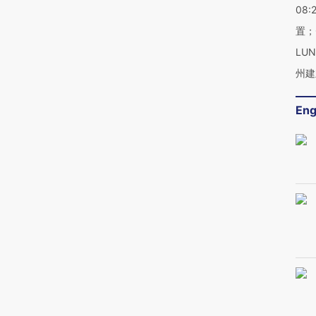
08:
置；
LU
州建
Eng