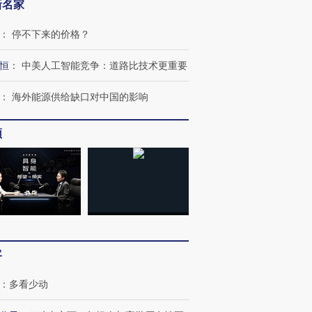
新名家
：
停不下来的价格？
恒
：
中美人工智能竞争：道路比技术更重要
：
海外能源供给缺口对中国的影响
频
客
：
多看少动