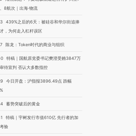
、8航次｜出海·物流
53
439%之后的6天：被硅谷和华尔街追捧
OX的吸金
马航飞行员跨国走私7万
视线｜被称为“蟑螂”的印
让中产们甘
粒摇头丸 尿检体内含3种
度Z世代 用街头抗争将教
秘鲁纳斯
才，为何走入杠杆误区
”？
毒品
育部长拱下台
13人遇难
07
陈龙：Token时代的商业与组织
50
特稿｜国航原党委书记樊澄受贿3847万
审待宣判 否认大多数指控
进第四届链博
【商旅对话】华住集团
技“链”接产
【特别呈现】寻找100种
CFO：不靠规模取胜，华
【特别呈
有意思的生活方式·第三对
住三大增长引擎是什么？
有意思的
29
今日开盘：沪指报3896.49点 跌幅
0%
24
蓄势突破后的黄金
51
特稿｜宇树发行市值610亿 先行者的加
考验