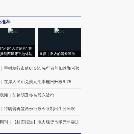
辑推荐
侵”还是“人道危机” 难
撕裂西班牙飞地休达
显影｜瓜农的漫长等待
｜
宇树发行市值610亿 先行者的加速和考验
｜
在岸人民币兑美元汇率连日升破6.75
我闻
｜
艾路明及多名股东被拘
｜
特朗普再签两份行政令限制出生公民权
周刊
｜
【封面报道】电力现货市场元年突进