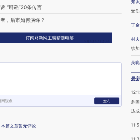
知识
 “辟谣”20条传言
受伤
利者，后市如何演绎？
丁金
订阅财新网主编精选电邮
村夫
续加
吴晓
最
12:1
新网观点
发布
多国
达成
11:5
本篇文章暂无评论
11:3