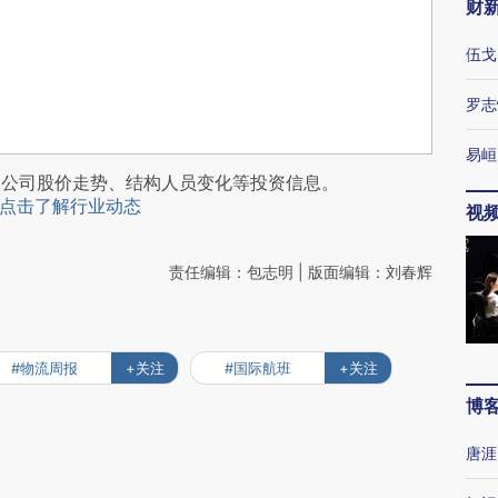
财
伍戈
罗志
易峘
阅公司股价走势、结构人员变化等投资信息。
点击了解行业动态
视
责任编辑：包志明 | 版面编辑：刘春辉
#物流周报
+关注
#国际航班
+关注
博
唐涯