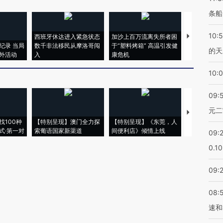
条船
10:
西班牙休达进入紧急状态
加沙上百万流离失所者困
视线｜HYR
纪录 当局
数千非法移民从摩洛哥闯
于“塑料烤箱” 高温引发健
术：是什么
的天
外活动
入
康危机
心“花钱找虐
10:
09:
元二
【推广】走
找100种
【特别呈现】澳门全力探
【特别呈现】《东莞，人
会，让数智科
式·第一对
索葡语国家新渠道
间便利店》倾情上线
业
09:
0.1
09:
08:
速和