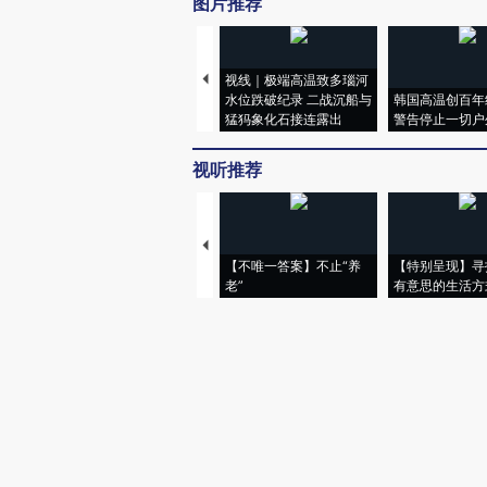
图片推荐
视线｜极端高温致多瑙河
水位跌破纪录 二战沉船与
韩国高温创百年
猛犸象化石接连露出
警告停止一切户
视听推荐
【不唯一答案】不止“养
【特别呈现】寻
老”
有意思的生活方