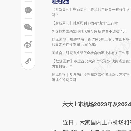
相关报道
【财新周刊】财新周刊｜物流地产还是一桩好生意
吗？
【财新周刊】财新周刊｜物流“出海”进行时
外国旅游团乘坐邮轮入境可免签 停留不超过15天
物流周报｜集装箱海运价连续5周上涨，前四月铁
路固定资产投资同比增10.5%
国常会：研究有效降低全社会物流成本有关工作等
【数据图解】客运占比大高铁投资多 铁路货运能
力如何提升？
物流周报｜多条热门高铁线路票价将上涨，东航物
流成立冷链公司
六大上市机场2023年及20
近日，六家国内上市机场相继披