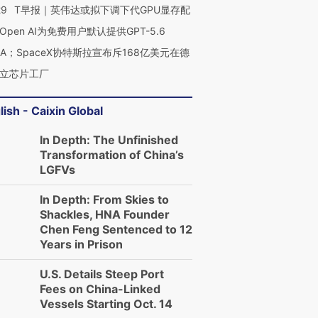
29
T早报｜英伟达或拟下调下代GPU显存配
Open AI为免费用户默认提供GPT-5.6
NA；SpaceX协特斯拉宣布斥168亿美元在德
立芯片工厂
lish - Caixin Global
In Depth: The Unfinished
Transformation of China’s
LGFVs
In Depth: From Skies to
Shackles, HNA Founder
Chen Feng Sentenced to 12
Years in Prison
U.S. Details Steep Port
Fees on China-Linked
Vessels Starting Oct. 14