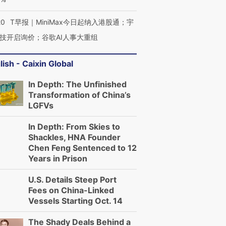
20
T早报｜MiniMax今日起纳入港股通；宇
技开启询价；谷歌AI人事大重组
lish - Caixin Global
In Depth: The Unfinished
Transformation of China’s
LGFVs
In Depth: From Skies to
Shackles, HNA Founder
Chen Feng Sentenced to 12
Years in Prison
U.S. Details Steep Port
Fees on China-Linked
Vessels Starting Oct. 14
The Shady Deals Behind a