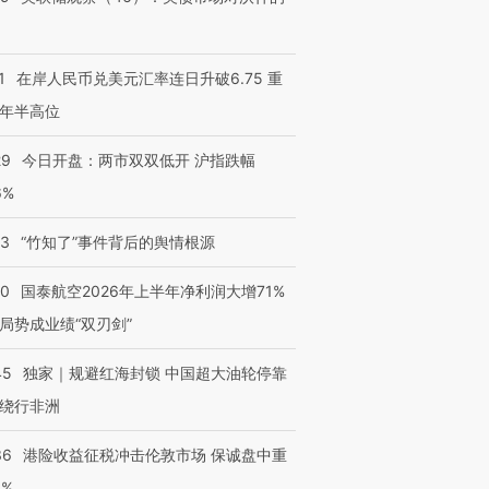
1
在岸人民币兑美元汇率连日升破6.75 重
年半高位
跨国走私7万
视线｜HY
检体内含3种
泽连斯基密集出访美英 索
秘鲁纳斯卡观光飞机坠毁
术：是什
29
今日开盘：两市双双低开 沪指跌幅
要防空导弹“救急”
13人遇难
心“花钱找
6%
13
“竹知了”事件背后的舆情根源
10
国泰航空2026年上半年净利润大增71%
进第四届链博
【商旅对话】华住集团
技“链”接产
【特别呈现】寻找100种
CFO：不靠规模取胜，华
【特别呈
局势成业绩“双刃剑”
有意思的生活方式·第三对
住三大增长引擎是什么？
有意思的
45
独家｜规避红海封锁 中国超大油轮停靠
绕行非洲
36
港险收益征税冲击伦敦市场 保诚盘中重
3%