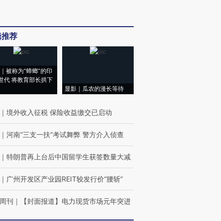
辑推荐
｜被称为“蟑螂”的印
世代 将教育部长拱下
显影｜瓜农的漫长等待
｜
境外收入征税 保险收益缴交已启动
｜
河南“三支一扶”考试舞弊 警方介入侦查
｜
特朗普再上台后中国留学生获签数量大减
｜
广州开发区产业园REIT较发行价“腰斩”
周刊
｜
【封面报道】电力现货市场元年突进