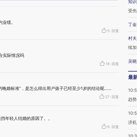
知识
受伤
的业绩。
丁金
5
·
回复
村夫
续加
合实际情况吗
吴晓
18
·
回复
最
的晚婚标准”，是怎么得出用户孩子已经至少1岁的结论呢……
10:
27
·
回复
趋势
10:
阻挡年轻人结婚的原因了。。
济机
6
·
回复
10: