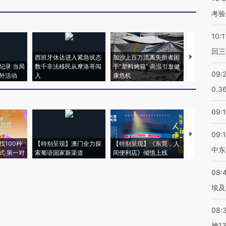
考验
10:1
回三
西班牙休达进入紧急状态
加沙上百万流离失所者困
马航飞行员
纪录 当局
数千非法移民从摩洛哥闯
于“塑料烤箱” 高温引发健
粒摇头丸 尿
09:
外活动
入
康危机
毒品
0.3
09:
09:
【推广】走
找100种
【特别呈现】澳门全力探
【特别呈现】《东莞，人
会，让数智科
中东
式·第一对
索葡语国家新渠道
间便利店》倾情上线
业
08:
埃及
08:
挫1