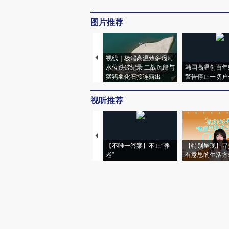
图片推荐
视线｜极端高温致多瑙河
水位跌破纪录 二战沉船与
韩国高温创百年
猛犸象化石接连露出
警告停止一切户
视听推荐
【不唯一答案】不止“养
【特别呈现】寻
老”
有意思的生活方