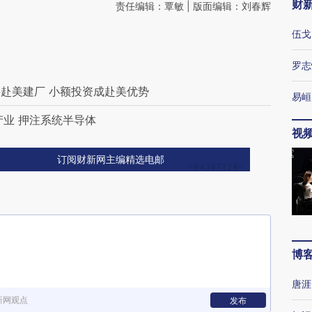
财
责任编辑：覃敏 | 版面编辑：刘春辉
伍戈
罗志
赴美建厂 小额投资成赴美优势
易峘
产业 押注系统半导体
视
订阅财新网主编精选电邮
博
唐涯
新网观点
发布