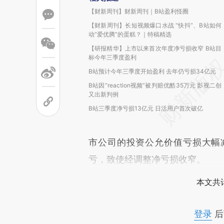
【财新周刊】财新周刊｜B站盈利怪圈
【财新周刊】长短视频爆口水战 “快抖”、B站如何
动“爱优腾”的蛋糕？｜特稿精选
【研报精华】上市以来首次年度净亏损收窄 B站目
标今年三季度盈利
B站预计今年三季度开始盈利 去年仍亏损34亿元
B站因“reaction视频”被判赔优酷35万元 影视二创
又出新判例
B站三季度净亏损13亿元 日活用户首次破亿
市公司的投资公允价值亏损大幅
亏，致使经调整净亏损收窄。
本文共计
登录
后