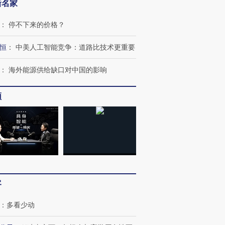
新名家
：
停不下来的价格？
恒
：
中美人工智能竞争：道路比技术更重要
：
海外能源供给缺口对中国的影响
频
客
：
多看少动