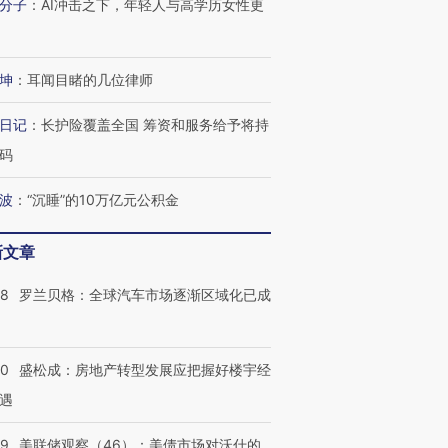
分子
：
AI冲击之下，年轻人与高学历女性更
坤
：
耳闻目睹的几位律师
日记
：
长护险覆盖全国 筹资和服务给予将持
码
波
：
“沉睡”的10万亿元公积金
新文章
58
罗兰贝格：全球汽车市场逐渐区域化已成
50
盛松成：房地产转型发展应把握好楼宇经
遇
39
美联储观察（46）：美债市场对沃什的