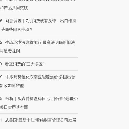
和产品共同突破
56
财新调查｜7月消费或有反弹、出口维持
 受哪些因素带动？
42
生态环境法典将施行 最高法明确新旧法
与追责规则
0
看空消费的“三大误区”
59
中东局势催化东南亚能源焦虑 多国出台
新政加速转型
05
分析｜贝森特操盘稳日元，操作巧思能否
美日货币基本面
1
从美国“最新十佳”看纯财富管理公司发展