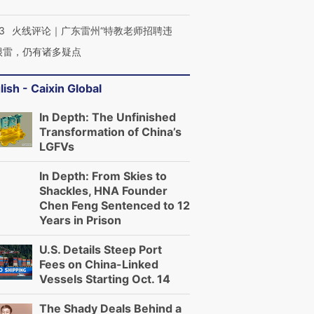
3
火线评论｜广东雷州“特教老师招聘违
很雷，仍有诸多疑点
lish - Caixin Global
In Depth: The Unfinished
Transformation of China’s
LGFVs
In Depth: From Skies to
Shackles, HNA Founder
Chen Feng Sentenced to 12
Years in Prison
U.S. Details Steep Port
Fees on China-Linked
Vessels Starting Oct. 14
The Shady Deals Behind a