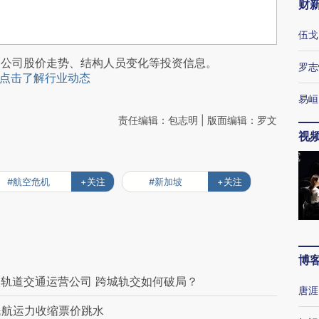
财
伍戈
阅公司股价走势、结构人员变化等投资信息。
罗志
点击了解行业动态
易峘
责任编辑：包志明 | 版面编辑：罗文
视
#航空危机
+关注
#新加坡
+关注
博
轨道交通运营公司 跨城轨交如何破局？
唐涯
民航运力收缩票价跳水