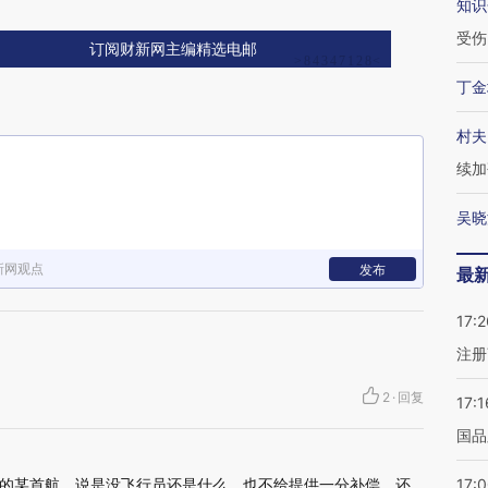
知识
受伤
订阅财新网主编精选电邮
丁金
村夫
续加
吴晓
新网观点
发布
最
17:2
注册
2
·
回复
17:1
国品
的某首航。说是没飞行员还是什么。也不给提供一分补偿。还
17: