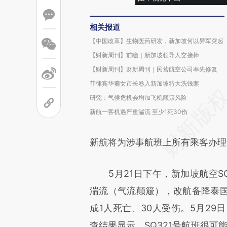
相关报道
【中国改革】生物医药研发，新加坡何以异军突起
【财新周刊】前瞻｜新加坡领导人交接棒
【财新周刊】财新周刊｜民营航空公司率先修复
菲律宾华裔女市长卷入新加坡特大洗钱案
研究：气候危机会增加飞机颠簸风险
新航一客机遇严重湍流 至少1死30伤
新航将为涉事航班上所有乘客办理
5月21日下午，新加坡航空SQ
湍流（气流颠簸），改航备降泰
成1人死亡、30人受伤。5月29
查结果显示，SQ321号航班很可