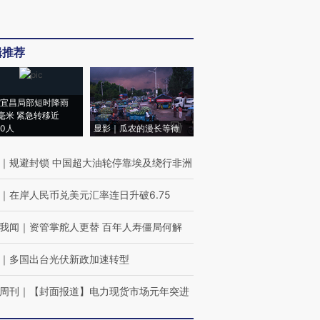
辑推荐
宜昌局部短时降雨
8毫米 紧急转移近
00人
显影｜瓜农的漫长等待
｜
规避封锁 中国超大油轮停靠埃及绕行非洲
｜
在岸人民币兑美元汇率连日升破6.75
我闻
｜
资管掌舵人更替 百年人寿僵局何解
｜
多国出台光伏新政加速转型
周刊
｜
【封面报道】电力现货市场元年突进