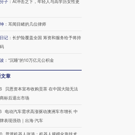
分子
：
AI冲击之下，年轻人与高学历女性更
坤
：
耳闻目睹的几位律师
日记
：
长护险覆盖全国 筹资和服务给予将持
码
波
：
“沉睡”的10万亿元公积金
新文章
6
贝恩资本宣布收购贡茶 在中国大陆无法
商标后退出市场
6
电动汽车需求高涨驱动澳洲车市增长 中
牌表现强劲｜出海·汽车
00
普渡机器人张涛：机器人规模化靠技术、