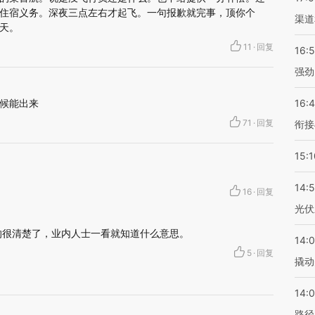
住宿义务。深夜三点左右才起飞。一句报歉就完事，顶你个
渠道
天。
11
·
回复
16:
强劲
候能出来
16:
71
·
回复
衔接
15:1
14:
16
·
回复
光伏
的很清楚了，业内人士一看就知道什么意思。
14:
5
·
回复
撬动
14:0
路径