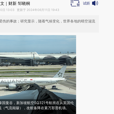
文｜财新 邹晓桐
试听
日 13:03 更新于 2024年06月11日 19:43
受伤的事故；研究显示，随着气候变化，世界各地的晴空湍流
，泰国曼谷，新加坡航空SQ321号航班在从英国伦
流（气流颠簸），改航备降在素万那普机场。