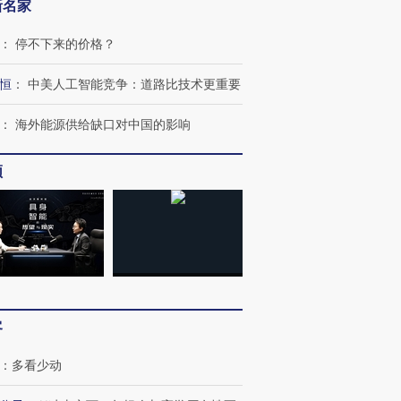
新名家
：
停不下来的价格？
恒
：
中美人工智能竞争：道路比技术更重要
：
海外能源供给缺口对中国的影响
频
客
：
多看少动