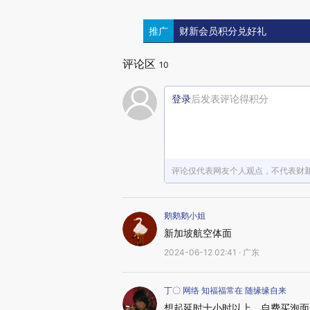
推广
财新会员积分兑好礼
评论区
10
登录
后发表评论得积分
评论仅代表网友个人观点，不代表财
鹅鹅鹅小姐
新加坡航空体面
2024-06-12 02:41 · 广东
丁〇 网络 知福福常在 随缘缘自来
想起延时十小时以上，自费买泡面