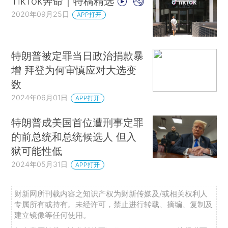
TikTok奔命｜特稿精选
2020年09月25日
APP打开
特朗普被定罪当日政治捐款暴
增 拜登为何审慎应对大选变
数
2024年06月01日
APP打开
特朗普成美国首位遭刑事定罪
的前总统和总统候选人 但入
狱可能性低
2024年05月31日
APP打开
财新网所刊载内容之知识产权为财新传媒及/或相关权利人
专属所有或持有。未经许可，禁止进行转载、摘编、复制及
建立镜像等任何使用。