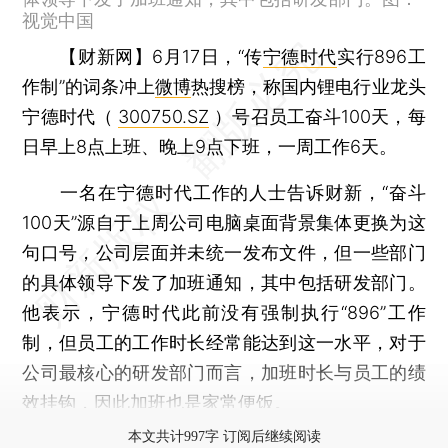
视觉中国
【财新网】
6月17日，“传
宁德时代
实行896工
作制”的词条冲上
微博
热搜榜，称国内锂电行业龙头
宁德时代（
300750.SZ
）号召员工奋斗100天，每
日早上8点上班、晚上9点下班，一周工作6天。
一名在宁德时代工作的人士告诉财新，“奋斗
100天”源自于上周公司电脑桌面背景集体更换为这
句口号，公司层面并未统一发布文件，但一些部门
的具体领导下发了加班通知，其中包括研发部门。
他表示，宁德时代此前没有强制执行“896”工作
制，但员工的工作时长经常能达到这一水平，对于
公司最核心的研发部门而言，加班时长与员工的绩
效挂钩，因此加班也是家常便饭。
本文共计997字 订阅后继续阅读