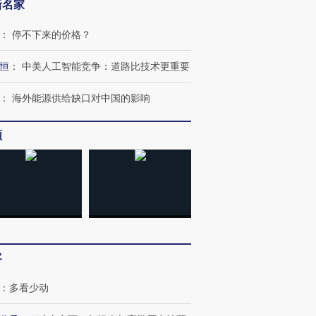
新名家
：
停不下来的价格？
恒
：
中美人工智能竞争：道路比技术更重要
：
海外能源供给缺口对中国的影响
频
客
：
多看少动