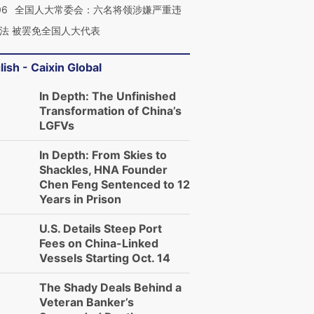
06
全国人大常委会：六名将领涉嫌严重违
法 被罢免全国人大代表
lish - Caixin Global
In Depth: The Unfinished
Transformation of China’s
LGFVs
In Depth: From Skies to
Shackles, HNA Founder
Chen Feng Sentenced to 12
Years in Prison
U.S. Details Steep Port
Fees on China-Linked
Vessels Starting Oct. 14
The Shady Deals Behind a
Veteran Banker’s