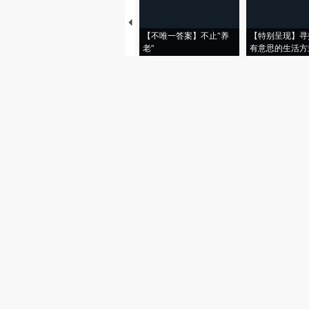
【不唯一答案】不止“养
【特别呈现】寻
老”
有意思的生活方