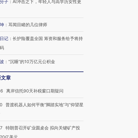
分子
：
AI冲击之下，年轻人与高学历女性更
坤
：
耳闻目睹的几位律师
日记
：
长护险覆盖全国 筹资和服务给予将持
码
波
：
“沉睡”的10万亿元公积金
新文章
46
离岸信托90天补税窗口期疑问
跨国走私7万
视线｜被称为“蟑螂”的印
视线｜“入侵”还是“人道危
00
普渡机器人如何平衡“脚踏实地”与“仰望星
检体内含3种
度Z世代 用街头抗争将教
机”？难民潮撕裂西班牙
秘鲁纳斯
育部长拱下台
飞地休达
13人遇难
？
57
特朗普召开矿业圆桌会 拟向关键矿产投
20亿美元