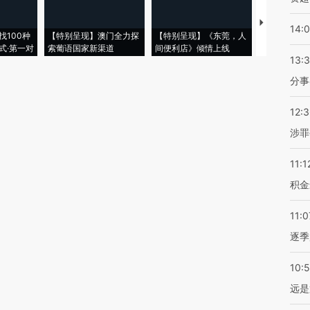
【推广】走
14:
找100种
【特别呈现】澳门全力探
【特别呈现】《东莞，人
会，让数智科
式·第一对
索葡语国家新渠道
间便利店》倾情上线
业
13:
分事
12:
涉罪
11:1
积金
11:0
逐季
10:
远是