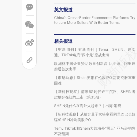
英文报道
China’s Cross-Border Ecommerce Platforms Try
to Lure More Sellers With Better Terms
相关报道
【财新周刊】财新周刊｜Temu、SHEIN、速卖
通、TikTok电商“四小龙”鏖战出海
欧洲杯中国企业赞助数量创新高 比亚迪、阿里速
卖通首次出手
【市场动态】Shein要想在伦敦IPO 需要克服重重
困难
【新科技观察】前瞻6G时代谁主沉浮、SHEIN考
虑放弃在纽约上市（第35期）
SHEIN凭什么在海外火起来？｜出海·消费
【新科技观察】从放弃量子实验室看阿里巴巴长短
谋/SHEIN冲刺美股IPO
Temu TikTok和Shein大战海外“黑五” 亚马逊销售
不及预期