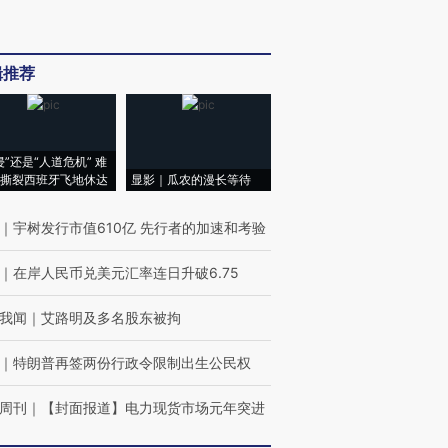
辑推荐
侵”还是“人道危机” 难
撕裂西班牙飞地休达
显影｜瓜农的漫长等待
｜
宇树发行市值610亿 先行者的加速和考验
｜
在岸人民币兑美元汇率连日升破6.75
我闻
｜
艾路明及多名股东被拘
｜
特朗普再签两份行政令限制出生公民权
周刊
｜
【封面报道】电力现货市场元年突进