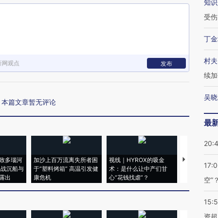
知识
受伤
丁金
村夫
新网观点
发布
续加
吴晓
本篇文章暂无评论
最
20:
致多瑙河
加沙上百万流离失所者困
视线｜HYROX的吸金
马航飞行员
17:
二战沉船与
于“塑料烤箱” 高温引发健
术：是什么让中产们甘
粒摇头丸 尿
露出
康危机
心“花钱找虐”？
毒品
空”
15:
资超