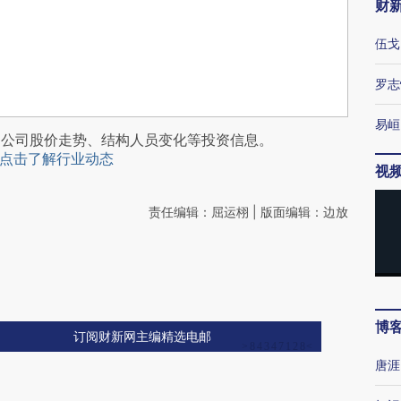
财
伍戈
罗志
易峘
阅公司股价走势、结构人员变化等投资信息。
点击了解行业动态
视
责任编辑：屈运栩 | 版面编辑：边放
博
订阅财新网主编精选电邮
唐涯