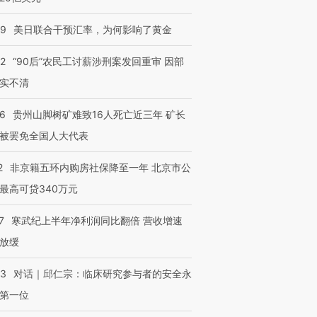
进第四届链博
【商旅对话】华住集团
09
美日联合干预汇率，为何影响了黄金
技“链”接产
【特别呈现】寻找100种
CFO：不靠规模取胜，华
【特别呈
有意思的生活方式·第三对
住三大增长引擎是什么？
有意思的
32
“90后”农民工讨薪涉刑案发回重审 因部
实不清
36
贵州山脚树矿难致16人死亡近三年 矿长
被罢免全国人大代表
2
非京籍五环内购房社保降至一年 北京市公
最高可贷340万元
7
寒武纪上半年净利润同比翻倍 营收增速
放缓
53
对话｜邱仁宗：临床研究参与者的安全永
第一位