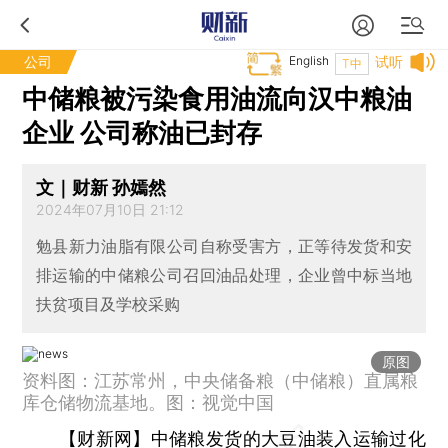
公司
English
试听
T中
中储粮被污染食用油流向汉中粮油
企业 公司称油已封存
文｜财新 孙嫣然
2024年07月10日 21:12
勉县新力油脂有限公司自称受害方，正等待发货和安
排运输的中储粮公司召回油品处理，企业曾中标当地
扶贫项目及学校采购
原图
资料图：江苏常州，中央储备粮（中储粮）直属粮
库仓储物流基地。图：视觉中国
【财新网】
中储粮
发货的大豆油装入运输过化