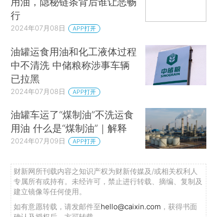
用油，隐秘链条背后谁让恶畅
行
2024年07月08日
APP打开
油罐运食用油和化工液体过程
中不清洗 中储粮称涉事车辆
已拉黑
2024年07月08日
APP打开
油罐车运了“煤制油”不洗运食
用油 什么是“煤制油”｜解释
2024年07月09日
APP打开
财新网所刊载内容之知识产权为财新传媒及/或相关权利人
专属所有或持有。未经许可，禁止进行转载、摘编、复制及
建立镜像等任何使用。
如有意愿转载，请发邮件至
hello@caixin.com
，获得书面
确认及授权后，方可转载。