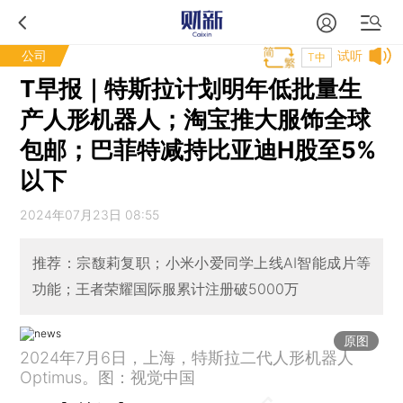
公司
试听
T中
T早报｜特斯拉计划明年低批量生
产人形机器人；淘宝推大服饰全球
包邮；巴菲特减持比亚迪H股至5%
以下
2024年07月23日 08:55
推荐：宗馥莉复职；小米小爱同学上线AI智能成片等
功能；王者荣耀国际服累计注册破5000万
原图
2024年7月6日，上海，特斯拉二代人形机器人
Optimus。图：视觉中国