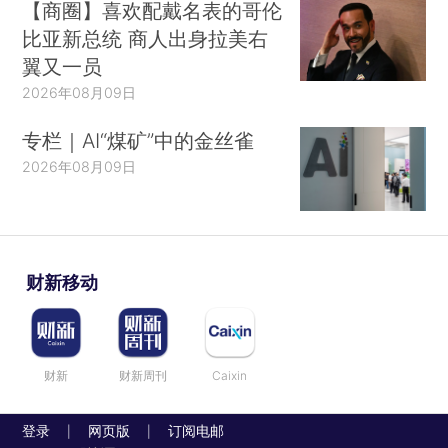
【商圈】喜欢配戴名表的哥伦
比亚新总统 商人出身拉美右
翼又一员
2026年08月09日
专栏｜AI“煤矿”中的金丝雀
2026年08月09日
财新移动
财新
财新周刊
Caixin
登录
网页版
订阅电邮
|
|