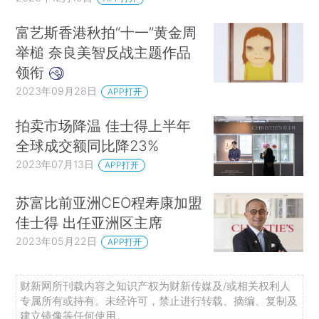
富艺斯香港秋拍“十一”黄金周
举槌 奈良美智反战主题作品
领衔
2023年09月28日
APP打开
拍卖市场降温 佳士得上半年
全球成交额同比降23%
2023年07月13日
APP打开
苏富比前亚洲CEO程寿康加盟
佳士得 出任亚洲区主席
2023年05月22日
APP打开
财新网所刊载内容之知识产权为财新传媒及/或相关权利人
专属所有或持有。未经许可，禁止进行转载、摘编、复制及
建立镜像等任何使用。