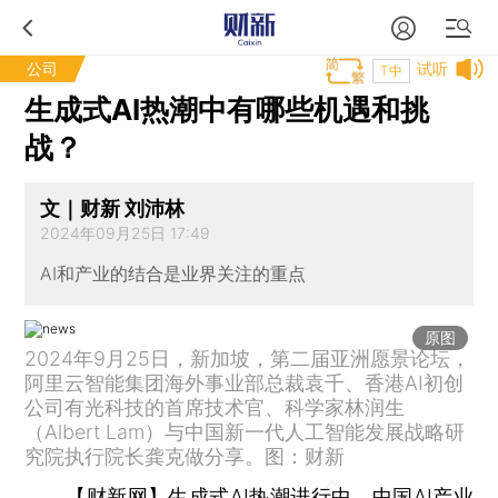
公司
试听
T中
生成式AI热潮中有哪些机遇和挑
战？
文｜财新 刘沛林
2024年09月25日 17:49
AI和产业的结合是业界关注的重点
原图
2024年9月25日，新加坡，第二届亚洲愿景论坛，
阿里云智能集团海外事业部总裁袁千、香港AI初创
公司有光科技的首席技术官、科学家林润生
（Albert Lam）与中国新一代人工智能发展战略研
究院执行院长龚克做分享。图：财新
【财新网】
生成式AI热潮进行中，中国AI产业