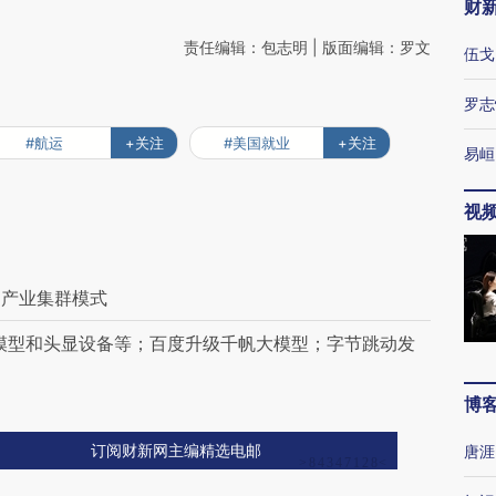
财
责任编辑：包志明 | 版面编辑：罗文
伍戈
罗志
#航运
+关注
#美国就业
+关注
易峘
视
向产业集群模式
源模型和头显设备等；百度升级千帆大模型；字节跳动发
博
唐涯
订阅财新网主编精选电邮