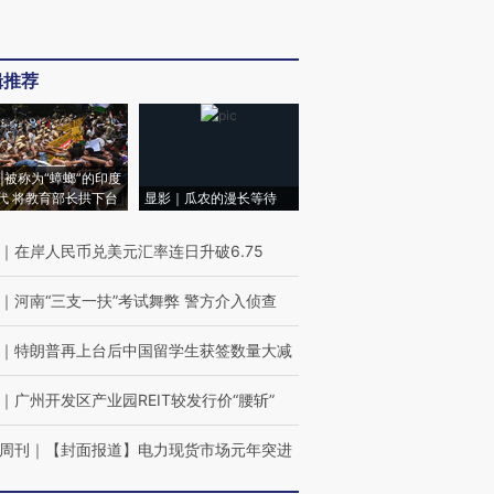
辑推荐
|被称为“蟑螂”的印度
代 将教育部长拱下台
显影｜瓜农的漫长等待
｜
在岸人民币兑美元汇率连日升破6.75
｜
河南“三支一扶”考试舞弊 警方介入侦查
｜
特朗普再上台后中国留学生获签数量大减
｜
广州开发区产业园REIT较发行价“腰斩”
周刊
｜
【封面报道】电力现货市场元年突进