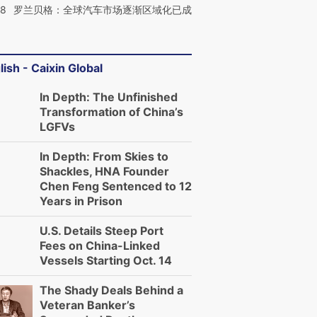
58
罗兰贝格：全球汽车市场逐渐区域化已成
lish - Caixin Global
In Depth: The Unfinished
Transformation of China’s
LGFVs
In Depth: From Skies to
Shackles, HNA Founder
Chen Feng Sentenced to 12
Years in Prison
U.S. Details Steep Port
Fees on China-Linked
Vessels Starting Oct. 14
The Shady Deals Behind a
Veteran Banker’s