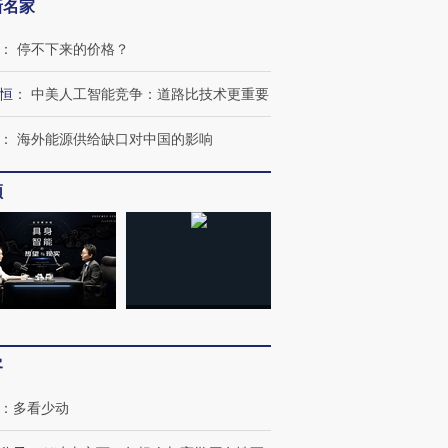
新名家
：
停不下来的价格？
恒
：
中美人工智能竞争：道路比技术更重要
：
海外能源供给缺口对中国的影响
频
客
：
多看少动