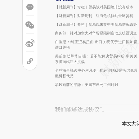
【财新周刊】专栏｜贸易战对美国绝非没有成本
【财新周刊】财新周刊｜红海危机扰动全球贸易
【财新周刊】专栏｜贸易战未改中美贸易增长态势
商务部：针对加拿大对华贸易限制启动反歧视调查
白重恩：纠正贸易扭曲 出口关税优于进口国加征
进口关税
美前副助卿华自强：若不能解决贸易纠纷 中美关
系将面临巨大挑战
全球海事脱碳中心卢月玲：航运业脱碳需考虑低碳
燃料替代品
暴风雨前的平静：美国东岸罢工倒计时
我们能够达成协议”。
本文共计