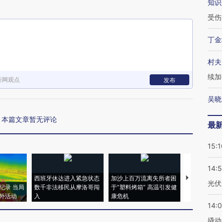
知识
受伤
丁金
村夫
续加
新网观点
发布
吴晓
本篇文章暂无评论
最
15:1
14:
西班牙休达进入紧急状态
加沙上百万流离失所者困
马航飞行员
光伏
纪录 当局
数千非法移民从摩洛哥闯
于“塑料烤箱” 高温引发健
粒摇头丸 尿
外活动
入
康危机
毒品
14:
撬动