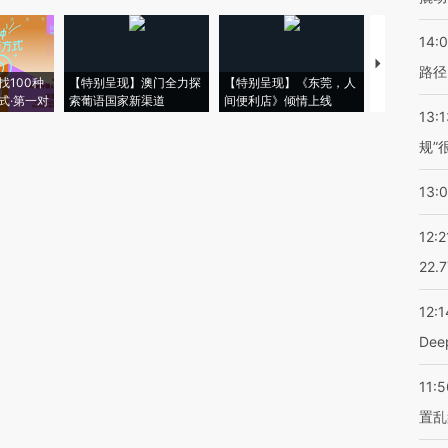
14:0
【推广】走
路径
找100种
【特别呈现】澳门全力探
【特别呈现】《东莞，人
会，让数智科
式·第一对
索葡语国家新渠道
间便利店》倾情上线
业
13:1
规”
13:
12:2
22.
12:1
De
11:5
置乱