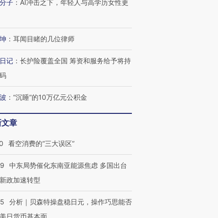
分子
：
AI冲击之下，年轻人与高学历女性更
坤
：
耳闻目睹的几位律师
日记
：
长护险覆盖全国 筹资和服务给予将持
码
波
：
“沉睡”的10万亿元公积金
新文章
0
看空消费的“三大误区”
59
中东局势催化东南亚能源焦虑 多国出台
跨国走私7万
视线｜HYROX的吸金
视线｜被
新政加速转型
检体内含3种
术：是什么让中产们甘
泽连斯基密集出访美英 索
度Z世代
心“花钱找虐”？
要防空导弹“救急”
育部长拱
05
分析｜贝森特操盘稳日元，操作巧思能否
美日货币基本面