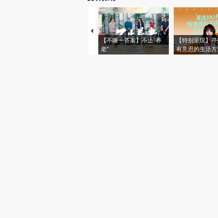
【不唯一答案】不止“养
【特别呈现】寻
老”
有意思的生活方