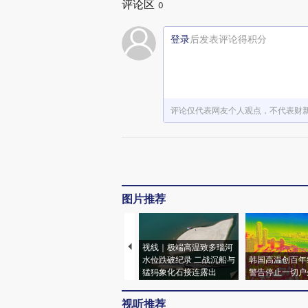
评论区
0
登录
后发表评论得积分
评论仅代表网友个人观点，不代表财
图片推荐
视线｜极端高温致多瑙河
水位跌破纪录 二战沉船与
韩国高温创百年
猛犸象化石接连露出
警告停止一切户
视听推荐