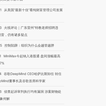
1
从美国“最新十佳”看纯财富管理公司发展
进第四届链博
【商旅对话】华住集团
技“链”接产
【特别呈现】寻找100种
CFO：不靠规模取胜，华
【特别呈
有意思的生活方式·第三对
住三大增长引擎是什么？
有意思的
3
火线评论｜广东雷州“特教老师招聘违
很雷，仍有诸多疑点
05
控制陷阱：组织为什么会越管越胖
1
MiniMax今起纳入港股通 盘间涨幅最高
77%
4
谷歌DeepMind CEO哈萨比斯卸任 转任
epMind董事长及谷歌首席科学家
6
侦查起诉审判执行均有漏洞 涉案财物处
象何解