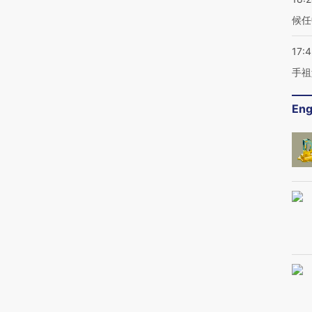
候任
17:
手祖
Eng