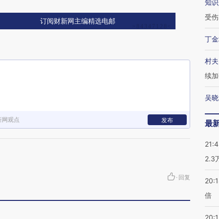
知识
受伤
订阅财新网主编精选电邮
丁金
村夫
续加
吴晓
新网观点
发布
最
21:
2.
·
回复
20:
倍
20:1