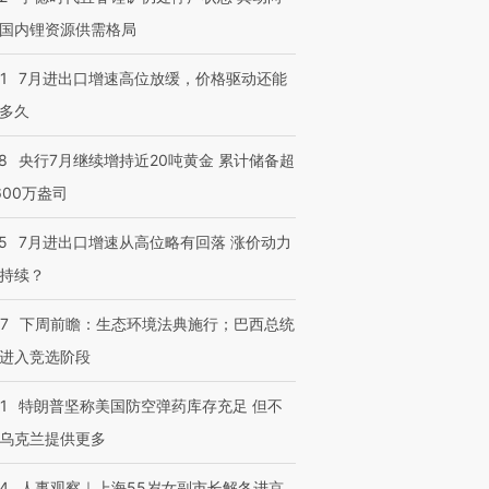
国内锂资源供需格局
跨国走私7万
视线｜被称为“蟑螂”的印
视线｜“入侵”还是“人道危
检体内含3种
度Z世代 用街头抗争将教
机”？难民潮撕裂西班牙
秘鲁纳斯
1
7月进出口增速高位放缓，价格驱动还能
育部长拱下台
飞地休达
13人遇难
多久
8
央行7月继续增持近20吨黄金 累计储备超
600万盎司
进第四届链博
【商旅对话】华住集团
5
7月进出口增速从高位略有回落 涨价动力
技“链”接产
【特别呈现】寻找100种
CFO：不靠规模取胜，华
【特别呈
有意思的生活方式·第三对
住三大增长引擎是什么？
有意思的
持续？
07
下周前瞻：生态环境法典施行；巴西总统
进入竞选阶段
1
特朗普坚称美国防空弹药库存充足 但不
乌克兰提供更多
24
人事观察｜上海55岁女副市长解冬进京