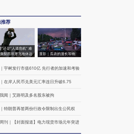
辑推荐
侵”还是“人道危机” 难
撕裂西班牙飞地休达
显影｜瓜农的漫长等待
｜
宇树发行市值610亿 先行者的加速和考验
｜
在岸人民币兑美元汇率连日升破6.75
我闻
｜
艾路明及多名股东被拘
｜
特朗普再签两份行政令限制出生公民权
周刊
｜
【封面报道】电力现货市场元年突进