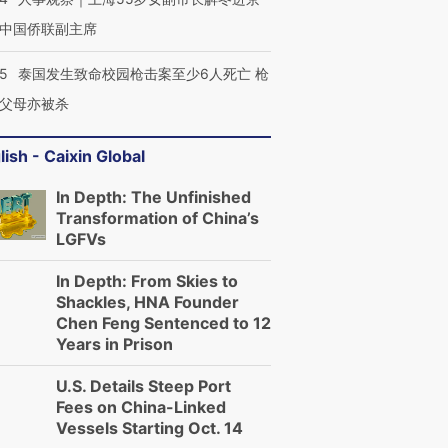
中国侨联副主席
45
泰国发生致命校园枪击案至少6人死亡 枪
父母亦被杀
lish - Caixin Global
In Depth: The Unfinished
Transformation of China’s
LGFVs
In Depth: From Skies to
Shackles, HNA Founder
Chen Feng Sentenced to 12
Years in Prison
U.S. Details Steep Port
Fees on China-Linked
Vessels Starting Oct. 14