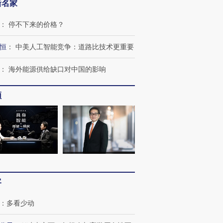
新名家
：
停不下来的价格？
恒
：
中美人工智能竞争：道路比技术更重要
：
海外能源供给缺口对中国的影响
频
客
：
多看少动