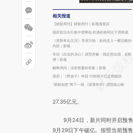
相关报道
【财新周刊】财新周刊｜影视缓复苏
国庆首日出行集中度降低 机酒价格同比下滑两成
《里斯本丸沉没》导演方励：如何进入一艘沉船的
内部｜影视
专访《出走的决心》原型苏敏：我还想出国，去欧
洲｜影视
解释鸿沟：没有答案的答案｜影视
票房｜《野孩子》夺冠 10部新片已定档国庆
“财新创意”再下一城 《滚烫年华》进院线公映
27.35亿元。
9月24日，新片同时开启预售，
9月29日下午破亿。按照当前预售