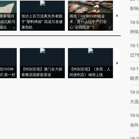
影响
致多瑙河
加沙上百万流离失所者困
视线｜HYROX的吸金
马航飞行员
二战沉船与
于“塑料烤箱” 高温引发健
术：是什么让中产们甘
粒摇头丸 尿
19:5
露出
康危机
心“花钱找虐”？
毒品
持续
19:1
过7
【推广】走
19:1
找100种
【特别呈现】澳门全力探
【特别呈现】《东莞，人
会，让数智科
式·第一对
索葡语国家新渠道
间便利店》倾情上线
业
能否
19:
大选
19:0
会向
18: