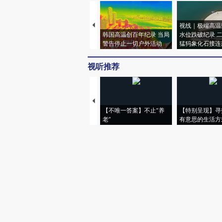
视线｜极端高温
韩国高温创百年纪录 当局
水位跌破纪录 
警告停止一切户外活动
猛犸象化石接连
视听推荐
【不唯一答案】不止“养
【特别呈现】寻
老”
有意思的生活方