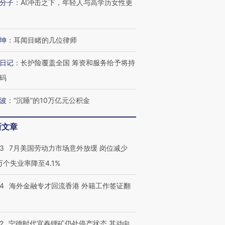
分子
：
AI冲击之下，年轻人与高学历女性更
坤
：
耳闻目睹的几位律师
日记
：
长护险覆盖全国 筹资和服务给予将持
码
波
：
“沉睡”的10万亿元公积金
新文章
43
7月美国劳动力市场意外放缓 岗位减少
3万个失业率降至4.1%
14
海外金融专才回流香港 外籍工作签证翻
2
宁德时代宜春锂矿仍处停产状态 其动向