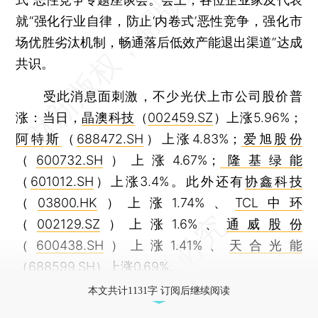
就“强化行业自律，防止‘内卷式’恶性竞争，强化市
场优胜劣汰机制，畅通落后低效产能退出渠道”达成
共识。
受此消息面刺激，不少光伏上市公司股价普
涨：当日，
晶澳科技
（
002459.SZ
）上涨5.96%；
阿特斯
（
688472.SH
）上涨4.83%；
爱旭股份
（
600732.SH
）上涨4.67%；
隆基绿能
（
601012.SH
）上涨3.4%。此外还有
协鑫科技
（
03800.HK
）上涨1.74%、
TCL中环
（
002129.SZ
）上涨1.6%、
通威股份
（
600438.SH
）上涨1.41%、
天合光能
（
688599.SH
）上涨0.69%。
本文共计1131字 订阅后继续阅读