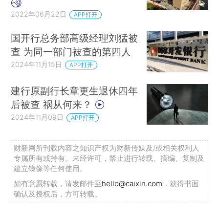
2022年06月22日
APP打开
国开行总务部高级经理刘猛被
查 为同一部门被查的第四人
2024年11月15日
APP打开
建行原副行长章更生退休四年
后被查 祸从何来？
2024年11月09日
APP打开
财新网所刊载内容之知识产权为财新传媒及/或相关权利人
专属所有或持有。未经许可，禁止进行转载、摘编、复制及
建立镜像等任何使用。
如有意愿转载，请发邮件至
hello@caixin.com
，获得书面
确认及授权后，方可转载。