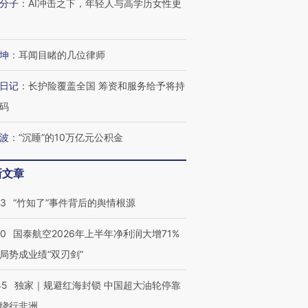
分子
：
AI冲击之下，年轻人与高学历女性更
坤
：
耳闻目睹的几位律师
日记
：
长护险覆盖全国 筹资和服务给予将持
码
波
：
“沉睡”的10万亿元公积金
新文章
13
“竹知了”事件背后的舆情根源
10
国泰航空2026年上半年净利润大增71%
局势成业绩“双刃剑”
45
独家｜规避红海封锁 中国超大油轮停靠
绕行非洲