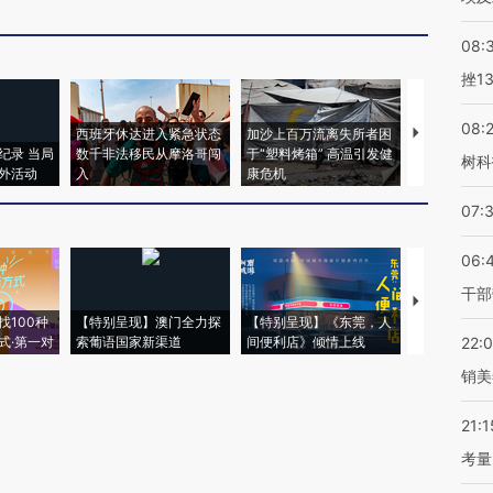
08:
挫1
08:
西班牙休达进入紧急状态
加沙上百万流离失所者困
马航飞行员
纪录 当局
数千非法移民从摩洛哥闯
于“塑料烤箱” 高温引发健
粒摇头丸 尿
树科
外活动
入
康危机
毒品
07:
06:
干部
【推广】走
找100种
【特别呈现】澳门全力探
【特别呈现】《东莞，人
会，让数智科
式·第一对
索葡语国家新渠道
间便利店》倾情上线
业
22:
销美
21:1
考量