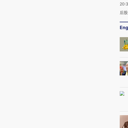
20:
后股
Eng