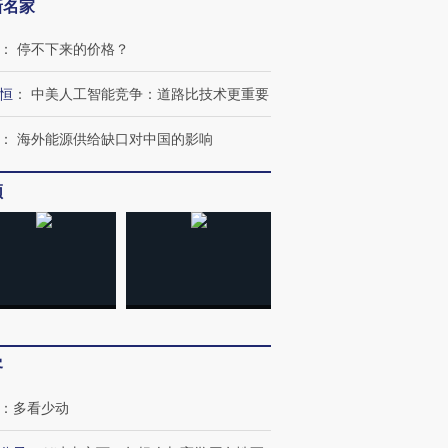
新名家
：
停不下来的价格？
恒
：
中美人工智能竞争：道路比技术更重要
：
海外能源供给缺口对中国的影响
频
客
：
多看少动