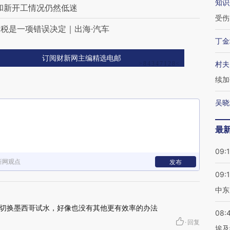
知识
资和新开工情况仍然低迷
受伤
税是一项错误决定｜出海·汽车
丁金
订阅财新网主编精选电邮
村夫
续加
吴晓
最
09:
新网观点
发布
09:
中东
切换墨西哥试水，好像也没有其他更有效率的办法
08:
·
回复
埃及