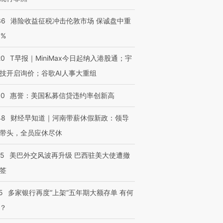
36
港险收益征税冲击伦敦市场 保诚盘中重
3%
20
T早报｜MiniMax今日起纳入港股通；宇
跨国走私7万
视线｜HY
检体内含3种
泽连斯基密集出访美英 索
秘鲁纳斯卡观光飞机坠毁
术：是什
技开启询价；谷歌AI人事大重组
要防空导弹“救急”
13人遇难
心“花钱找
30
惠誉：美国私募信贷违约率创新高
48
财经早知道｜河南带薪休假新政：领导
带头，全员应休尽休
进第四届链博
【商旅对话】华住集团
技“链”接产
【特别呈现】寻找100种
CFO：不靠规模取胜，华
【特别呈
05
美巴外交风波再升级 巴西驻美大使遭撤
有意思的生活方式·第三对
住三大增长引擎是什么？
有意思的
签
5
多家银行再度“上架”五年期大额存单 有何
？