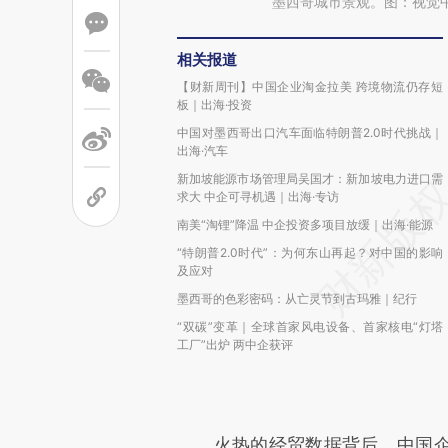
墨西哥城市景观。图：视觉
相关报道
【财新周刊】中国企业淘金拉美 跨境物流仍存短
板｜出海·投资
中国对墨西哥出口汽车面临特朗普2.0时代挑战｜
出海·汽车
新加坡能源市场管理局吴国才：新加坡电力进口需
求大 中企可寻机遇｜出海·专访
南美“淘锂”降温 中企投资多项目放缓｜出海·能源
“特朗普2.0时代”：为何东山再起？对中国的影响
及应对
墨西哥的色彩密码：从亡灵节到古玛雅｜纪行
“双碳”变革｜全球首家风电设备、首家核电“灯塔
工厂”出炉 两中企获评
火热的经贸数据背后，中国企