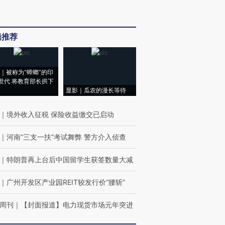
辑推荐
｜被称为“蟑螂”的印
世代 将教育部长拱下
显影｜瓜农的漫长等待
｜
境外收入征税 保险收益缴交已启动
｜
河南“三支一扶”考试舞弊 警方介入侦查
｜
特朗普再上台后中国留学生获签数量大减
｜
广州开发区产业园REIT较发行价“腰斩”
周刊
｜
【封面报道】电力现货市场元年突进