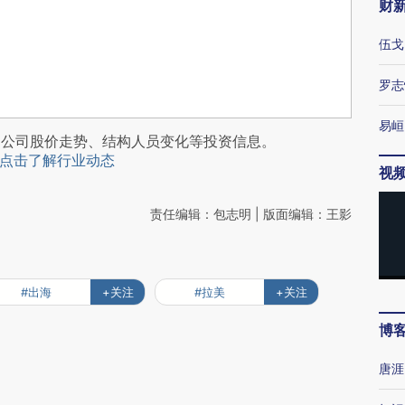
财
伍戈
罗志
易峘
阅公司股价走势、结构人员变化等投资信息。
点击了解行业动态
视
责任编辑：包志明 | 版面编辑：王影
#出海
+关注
#拉美
+关注
博
唐涯