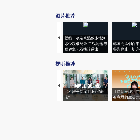
图片推荐
视线｜极端高温致多瑙河
水位跌破纪录 二战沉船与
韩国高温创百年
猛犸象化石接连露出
警告停止一切户
视听推荐
【不唯一答案】不止“养
【特别呈现】寻
老”
有意思的生活方