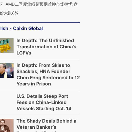
37
AMD二季度业绩超预期难抑市场担忧 盘
价大跌8%
lish - Caixin Global
In Depth: The Unfinished
Transformation of China’s
LGFVs
In Depth: From Skies to
Shackles, HNA Founder
Chen Feng Sentenced to 12
Years in Prison
U.S. Details Steep Port
Fees on China-Linked
Vessels Starting Oct. 14
The Shady Deals Behind a
Veteran Banker’s