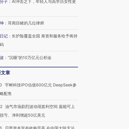
分子
：
AI冲击之下，年轻人与高学历女性更
OX的吸金
马航飞行员跨国走私7万
视线｜被称为“蟑螂”的印
让中产们甘
粒摇头丸 尿检体内含3种
度Z世代 用街头抗争将教
秘鲁纳斯
”？
毒品
育部长拱下台
13人遇难
坤
：
耳闻目睹的几位律师
日记
：
长护险覆盖全国 筹资和服务给予将持
码
进第四届链博
【商旅对话】华住集团
波
：
“沉睡”的10万亿元公积金
技“链”接产
【特别呈现】寻找100种
CFO：不靠规模取胜，华
【特别呈
有意思的生活方式·第三对
住三大增长引擎是什么？
有意思的
新文章
0
宇树科技IPO估值600亿元 DeepSeek参
略配售
22
油气市场剧烈波动现套利空间 嘉能可上
扭亏、净利增超50亿美元
6
贝恩资本宣布收购贡茶 在中国大陆无法