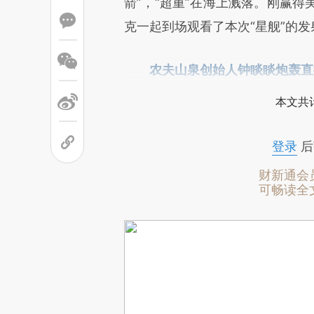
箭”，“超重”在海上溅落。刚赢得美
克一起到场观看了本次“星舰”的发
农夫山泉创始人钟睒睒炮轰直
本文共计
登录
后
财新通会
可畅读全