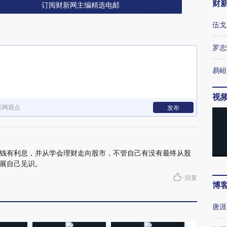
财
订阅财新网主编精选电邮
伍戈
罗志
易峘
视
新网观点
发布
钱有利息，并从学会理财走向股市，不管自己有没有最终从股
展自己见识。
·
回复
博
唐涯