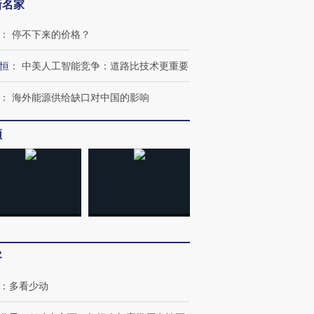
新名家
：
停不下来的价格？
恒
：
中美人工智能竞争：道路比技术更重要
：
海外能源供给缺口对中国的影响
频
客
：
多看少动