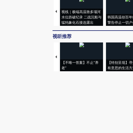
视线｜极端高温致多瑙河
水位跌破纪录 二战沉船与
韩国高温创百年
猛犸象化石接连露出
警告停止一切户
视听推荐
【不唯一答案】不止“养
【特别呈现】寻
老”
有意思的生活方