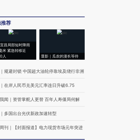
辑推荐
宜昌局部短时降雨
8毫米 紧急转移近
00人
显影｜瓜农的漫长等待
｜
规避封锁 中国超大油轮停靠埃及绕行非洲
｜
在岸人民币兑美元汇率连日升破6.75
我闻
｜
资管掌舵人更替 百年人寿僵局何解
｜
多国出台光伏新政加速转型
周刊
｜
【封面报道】电力现货市场元年突进