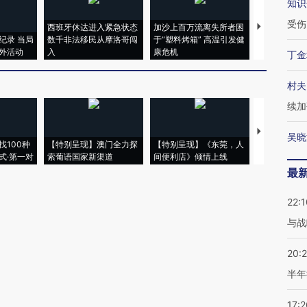
知识
受伤
西班牙休达进入紧急状态
加沙上百万流离失所者困
视线｜HYR
纪录 当局
数千非法移民从摩洛哥闯
于“塑料烤箱” 高温引发健
术：是什么
外活动
入
康危机
心“花钱找虐
丁金
村夫
续加
【推广】走
吴晓
找100种
【特别呈现】澳门全力探
【特别呈现】《东莞，人
会，让数智科
式·第一对
索葡语国家新渠道
间便利店》倾情上线
业
最
22:1
与战
20:
半年
17:2