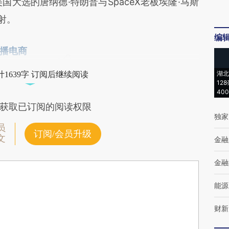
国大选的唐纳德·特朗普与SpaceX老板埃隆·马斯
射。
编
播电商
湖北
1639字 订阅后继续阅读
12
40
获取已订阅的阅读权限
独家
员
订阅/会员升级
文
金融
金融
能源
财新