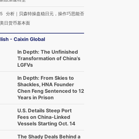
05
分析｜贝森特操盘稳日元，操作巧思能否
美日货币基本面
lish - Caixin Global
In Depth: The Unfinished
Transformation of China’s
LGFVs
In Depth: From Skies to
Shackles, HNA Founder
Chen Feng Sentenced to 12
Years in Prison
U.S. Details Steep Port
Fees on China-Linked
Vessels Starting Oct. 14
The Shady Deals Behind a