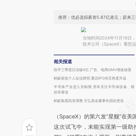
推荐：优必选拟募资5.87亿港元；蔚来三
当地时间2024年11月1
技术公司（SpaceX）重型
相关报道
快手三季度日活破4亿 广告、电商GMV增速放缓
蚂蚁获批个人征信牌照 重启IPO传言再度升温
半导体产业进入并购期 资本关注半导体设备、模
拟等赛道
蚂蚁集团高管调整 天弘基金董事长因此更迭
（SpaceX）的第六发“星舰”
这次试飞中，未能实现第一级助推