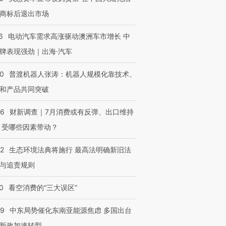
商标后退出市场
6
电动汽车需求高涨驱动澳洲车市增长 中
牌表现强劲｜出海·汽车
00
普渡机器人张涛：机器人规模化靠技术、
和产品共同突破
56
财新调查｜7月消费或有反弹、出口维持
 受哪些因素带动？
42
生态环境法典将施行 最高法明确新旧法
与追责规则
0
看空消费的“三大误区”
59
中东局势催化东南亚能源焦虑 多国出台
新政加速转型