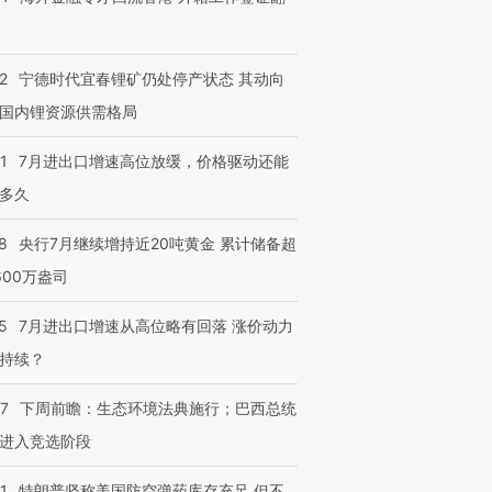
2
宁德时代宜春锂矿仍处停产状态 其动向
国内锂资源供需格局
1
7月进出口增速高位放缓，价格驱动还能
多久
8
央行7月继续增持近20吨黄金 累计储备超
600万盎司
5
7月进出口增速从高位略有回落 涨价动力
持续？
07
下周前瞻：生态环境法典施行；巴西总统
进入竞选阶段
1
特朗普坚称美国防空弹药库存充足 但不