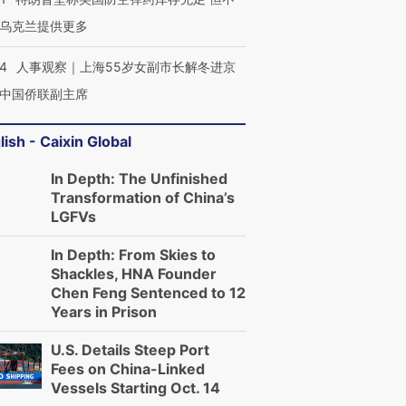
乌克兰提供更多
24
人事观察｜上海55岁女副市长解冬进京
中国侨联副主席
lish - Caixin Global
In Depth: The Unfinished
Transformation of China’s
LGFVs
In Depth: From Skies to
Shackles, HNA Founder
Chen Feng Sentenced to 12
Years in Prison
U.S. Details Steep Port
Fees on China-Linked
Vessels Starting Oct. 14