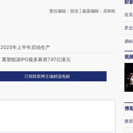
财
责任编辑：贺信 | 版面编辑：吴秋晗
伍戈
罗志
易峘
2025年上半年启动生产
视
塑能源IPO最多募资7.97亿港元
订阅财新网主编精选电邮
博
唐涯