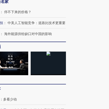
新名家
：
停不下来的价格？
恒
：
中美人工智能竞争：道路比技术更重要
：
海外能源供给缺口对中国的影响
频
客
：
多看少动