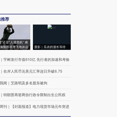
辑推荐
侵”还是“人道危机” 难
撕裂西班牙飞地休达
显影｜瓜农的漫长等待
｜
宇树发行市值610亿 先行者的加速和考验
｜
在岸人民币兑美元汇率连日升破6.75
我闻
｜
艾路明及多名股东被拘
｜
特朗普再签两份行政令限制出生公民权
周刊
｜
【封面报道】电力现货市场元年突进