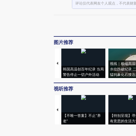
评论仅代表网友个人观点，不代表财
图片推荐
视线｜极端高温
韩国高温创百年纪录 当局
水位跌破纪录 
警告停止一切户外活动
猛犸象化石接连
视听推荐
【不唯一答案】不止“养
【特别呈现】寻
老”
有意思的生活方