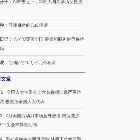
分子
：
AI冲击之下，年轻人与高学历女性更
坤
：
耳闻目睹的几位律师
日记
：
长护险覆盖全国 筹资和服务给予将持
码
波
：
“沉睡”的10万亿元公积金
跨国走私7万
视线｜被称为“蟑螂”的印
视线｜“入侵”还是“人道危
检体内含3种
度Z世代 用街头抗争将教
机”？难民潮撕裂西班牙
秘鲁纳斯
育部长拱下台
飞地休达
13人遇难
新文章
06
全国人大常委会：六名将领涉嫌严重违
法 被罢免全国人大代表
进第四届链博
【商旅对话】华住集团
43
7月美国劳动力市场意外放缓 岗位减少
技“链”接产
【特别呈现】寻找100种
CFO：不靠规模取胜，华
【特别呈
3万个失业率降至4.1%
有意思的生活方式·第三对
住三大增长引擎是什么？
有意思的
14
海外金融专才回流香港 外籍工作签证翻