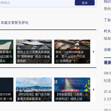
知识
新网观点
发布
受伤
丁金
本篇文章暂无评论
村夫
续加
吴晓
致多瑙河
加沙上百万流离失所者困
视线｜HYROX的吸金
马航飞行员
二战沉船与
于“塑料烤箱” 高温引发健
术：是什么让中产们甘
粒摇头丸 尿
露出
康危机
心“花钱找虐”？
毒品
最
08:
纪违
【推广】走
21:
找100种
【特别呈现】澳门全力探
【特别呈现】《东莞，人
会，让数智科
式·第一对
索葡语国家新渠道
间便利店》倾情上线
业
2.
20: