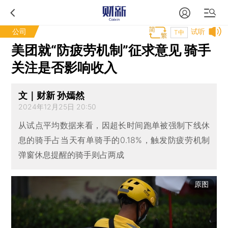
公司
试听
T中
美团就“防疲劳机制”征求意见 骑手
关注是否影响收入
文｜财新 孙嫣然
2024年12月25日 20:50
从试点平均数据来看，因超长时间跑单被强制下线休
息的骑手占当天有单骑手的0.18%，触发防疲劳机制
弹窗休息提醒的骑手则占两成
原图