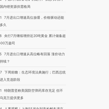
国内锂资源供需格局
1
7月进出口增速高位放缓，价格驱动还能
多久
8
央行7月继续增持近20吨黄金 累计储备超
600万盎司
5
7月进出口增速从高位略有回落 涨价动力
持续？
07
下周前瞻：生态环境法典施行；巴西总统
进入竞选阶段
1
特朗普坚称美国防空弹药库存充足 但不
乌克兰提供更多
24
人事观察｜上海55岁女副市长解冬进京