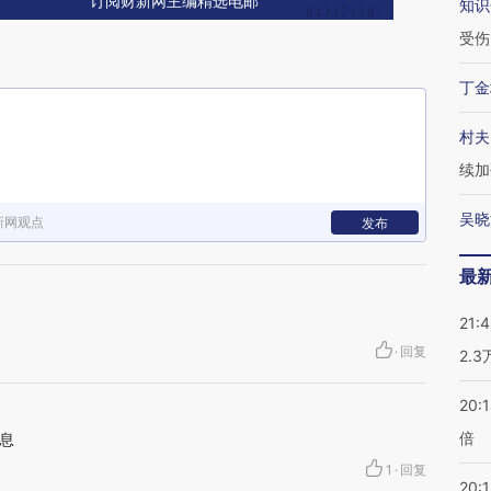
订阅财新网主编精选电邮
知识
受伤
丁金
村夫
续加
吴晓
新网观点
发布
最
21:
·
回复
2.
20:
倍
息
1
·
回复
20:1