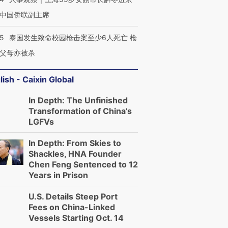
中国侨联副主席
45
泰国发生致命校园枪击案至少6人死亡 枪
父母亦被杀
lish - Caixin Global
In Depth: The Unfinished
Transformation of China’s
LGFVs
In Depth: From Skies to
Shackles, HNA Founder
Chen Feng Sentenced to 12
Years in Prison
U.S. Details Steep Port
Fees on China-Linked
Vessels Starting Oct. 14