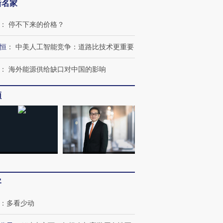
新名家
：
停不下来的价格？
恒
：
中美人工智能竞争：道路比技术更重要
：
海外能源供给缺口对中国的影响
频
客
：
多看少动