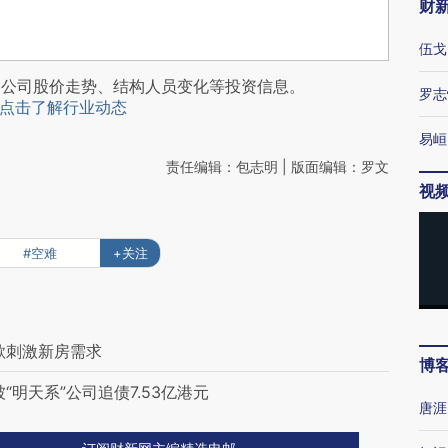
财
伍戈
阅公司股价走势、结构人员变化等投资信息。
罗志
点击了解行业动态
易峘
责任编辑：包志明 | 版面编辑：罗文
视
#空难
+关注
欲刺激新房需求
博
明天系”公司追债7.53亿港元
唐涯