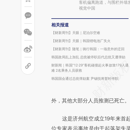
客机偏离跑道，与围栏外墙
视觉中国
相关报道
【财新周刊】天眼｜尼泊尔空难
【财新周刊】天眼｜韩国锂电池厂失火
【财新周刊】随笔｜骑行韩国：一场意外的迂回
韩国政局乱上加乱 总统被停职后代总统又遭弹劾
财新闻｜韩国“12·29”客机碰撞起火事故致179人遇
难 2名乘务人员获救
韩国国会通过总统弹劾案 尹锡悦将暂时停职
外，其他大部分人员推测已死亡。
这是济州航空成立19年来首起
位专家表示事故是由于起落架失灵