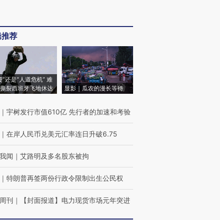
辑推荐
侵”还是“人道危机” 难
撕裂西班牙飞地休达
显影｜瓜农的漫长等待
｜
宇树发行市值610亿 先行者的加速和考验
｜
在岸人民币兑美元汇率连日升破6.75
我闻
｜
艾路明及多名股东被拘
｜
特朗普再签两份行政令限制出生公民权
周刊
｜
【封面报道】电力现货市场元年突进