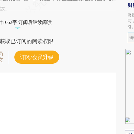
财
故。
财
写
1662字 订阅后继续阅读
引
获取已订阅的阅读权限
员
订阅/会员升级
文