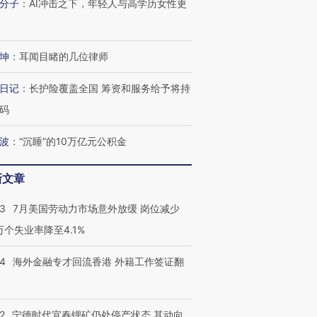
分子
：
AI冲击之下，年轻人与高学历女性更
坤
：
耳闻目睹的几位律师
日记
：
长护险覆盖全国 筹资和服务给予将持
码
波
：
“沉睡”的10万亿元公积金
新文章
43
7月美国劳动力市场意外放缓 岗位减少
3万个失业率降至4.1%
14
海外金融专才回流香港 外籍工作签证翻
2
宁德时代宜春锂矿仍处停产状态 其动向