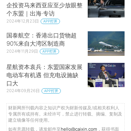
企投资马来西亚应至少放眼整
个东盟｜出海·专访
2024年12月23日
APP打开
国泰航空：香港出口货物超
90%来自大湾区制造商
2024年11月29日
APP打开
星航资本袁兵：东盟国家发展
电动车有机遇 但充电设施缺
口大
2024年09月26日
APP打开
财新网所刊载内容之知识产权为财新传媒及/或相关权利人
专属所有或持有。未经许可，禁止进行转载、摘编、复制及
建立镜像等任何使用。
如有意愿转载，请发邮件至
hello@caixin.com
，获得书面