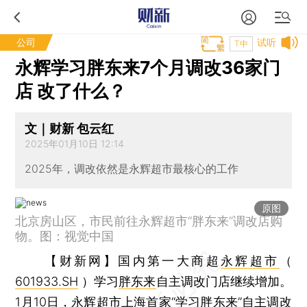
公司
试听
T中
永辉学习胖东来7个月调改36家门
店 改了什么？
文｜财新 包云红
2025年01月10日 12:14
2025年，调改依然是永辉超市最核心的工作
原图
北京房山区，市民前往永辉超市“胖东来”调改店购
物。图：视觉中国
【财新网】
国内第一大商超
永辉超市
（
601933.SH
）学习
胖东来
自主调改门店继续增加。
1月10日，永辉超市上海首家“学习胖东来”自主调改