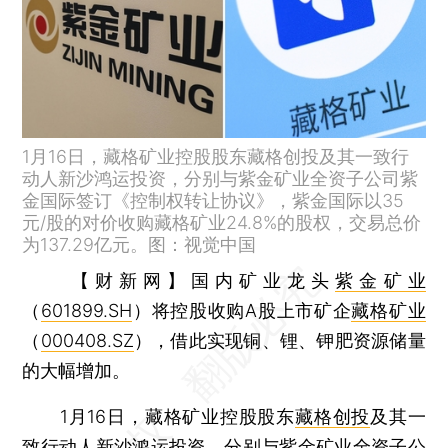
1月16日，藏格矿业控股股东藏格创投及其一致行
动人新沙鸿运投资，分别与紫金矿业全资子公司紫
金国际签订《控制权转让协议》，紫金国际以35
元/股的对价收购藏格矿业24.8%的股权，交易总价
为137.29亿元。图：视觉中国
【财新网】
国内矿业龙头
紫金矿业
（
601899.SH
）将控股收购A股上市矿企
藏格矿业
（
000408.SZ
），借此实现铜、锂、钾肥资源储量
的大幅增加。
1月16日，藏格矿业控股股东
藏格创投
及其一
致行动人
新沙鸿运投资
，分别与紫金矿业全资子公